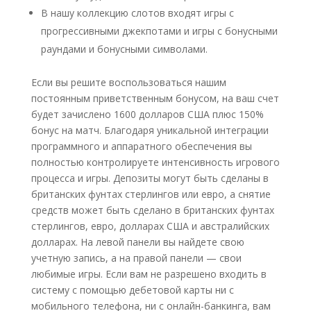
В нашу коллекцию слотов входят игры с
прогрессивными джекпотами и игры с бонусными
раундами и бонусными символами.
Если вы решите воспользоваться нашим
постоянным приветственным бонусом, на ваш счет
будет зачислено 1600 долларов США плюс 150%
бонус на матч. Благодаря уникальной интеграции
программного и аппаратного обеспечения вы
полностью контролируете интенсивность игрового
процесса и игры. Депозиты могут быть сделаны в
британских фунтах стерлингов или евро, а снятие
средств может быть сделано в британских фунтах
стерлингов, евро, долларах США и австралийских
долларах. На левой панели вы найдете свою
учетную запись, а на правой панели — свои
любимые игры. Если вам не разрешено входить в
систему с помощью дебетовой карты ни с
мобильного телефона, ни с онлайн-банкинга, вам