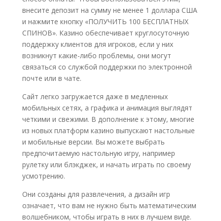
внесите депозит на сумму не менее 1 доллара США
и нажмите кнопку «ПОЛУЧИТЬ 100 БЕСПЛАТНЫХ
СПИНОВ». Казино обеспечивает круглосуточную
поддержку клиентов для игроков, если у них
возникнут какие-либо проблемы, они могут
связаться со службой поддержки по электронной
почте или в чате.
Сайт легко загружается даже в медленных
мобильных сетях, а графика и анимация выглядят
четкими и свежими. В дополнение к этому, многие
из новых платформ казино выпускают настольные
и мобильные версии. Вы можете выбрать
предпочитаемую настольную игру, например
рулетку или блэкджек, и начать играть по своему
усмотрению.
Они созданы для развлечения, а дизайн игр
означает, что вам не нужно быть математическим
волшебником, чтобы играть в них в лучшем виде.