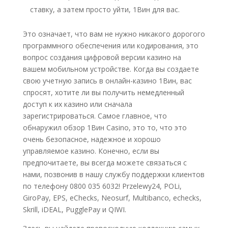
ставку, а затем просто уйти, 1Вин для вас.
Это означает, что вам не нужно никакого дорогого
программного обеспечения или кодирования, это
вопрос создания цифровой версии казино на
вашем мобильном устройстве. Когда вы создаете
свою учетную запись в онлайн-казино 1Вин, вас
спросят, хотите ли вы получить немедленный
доступ к их казино или сначала
зарегистрироваться. Самое главное, что
обнаружил обзор 1Вин Casino, это то, что это
очень безопасное, надежное и хорошо
управляемое казино. Конечно, если вы
предпочитаете, вы всегда можете связаться с
нами, позвонив в нашу службу поддержки клиентов
по телефону 0800 035 6032! Przelewy24, POLi,
GiroPay, EPS, eChecks, Neosurf, Multibanco, echecks,
Skrill, iDEAL, PugglePay и QIWI.