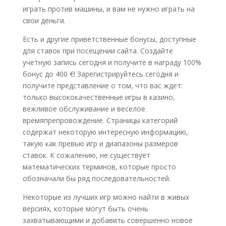
играть против машины, и вам не нужно играть на
свои деньги.
Есть и другие приветственные бонусы, доступные
для ставок при посещении сайта. Создайте
учетную запись сегодня и получите в награду 100%
бонус до 400 €! Зарегистрируйтесь сегодня и
получите представление о том, что вас ждет:
только высококачественные игры в казино,
вежливое обслуживание и веселое
времяпрепровождение. Страницы категорий
содержат некоторую интересную информацию,
такую ​​как превью игр и диапазоны размеров
ставок. К сожалению, не существует
математических терминов, которые просто
обозначали бы ряд последовательностей.
Некоторые из лучших игр можно найти в живых
версиях, которые могут быть очень
захватывающими и добавить совершенно новое