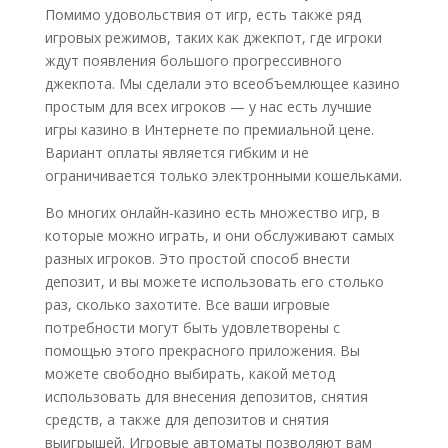
Помимо удовольствия от игр, есть также ряд
игровых режимов, таких как джекпот, где игроки
ждут появления большого прогрессивного
джекпота. Мы сделали это всеобъемлющее казино
простым для всех игроков — у нас есть лучшие
игры казино в Интернете по премиальной цене.
Вариант оплаты является гибким и не
ограничивается только электронными кошельками.
Во многих онлайн-казино есть множество игр, в
которые можно играть, и они обслуживают самых
разных игроков. Это простой способ внести
депозит, и вы можете использовать его столько
раз, сколько захотите. Все ваши игровые
потребности могут быть удовлетворены с
помощью этого прекрасного приложения. Вы
можете свободно выбирать, какой метод
использовать для внесения депозитов, снятия
средств, а также для депозитов и снятия
выигрышей. Игровые автоматы позволяют вам