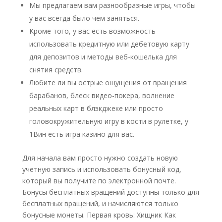
Мы предлагаем вам разнообразные игры, чтобы
у вас всегда было чем заняться.
Кроме того, у вас есть возможность
использовать кредитную или дебетовую карту
для депозитов и методы веб-кошелька для
снятия средств.
Любите ли вы острые ощущения от вращения
барабанов, блеск видео-покера, волнение
реальных карт в блэкджеке или просто
головокружительную игру в кости в рулетке, у
1Вин есть игра казино для вас.
Для начала вам просто нужно создать новую
учетную запись и использовать бонусный код,
который вы получите по электронной почте.
Бонусы бесплатных вращений доступны только для
бесплатных вращений, и начисляются только
бонусные монеты. Первая кровь: Хищник Как