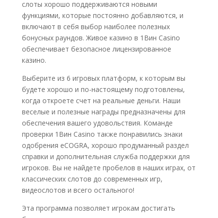
слоты хорошо поддерживаются новыми
функциями, которые постоянно добавляются, и
включают в себя выбор наиболее полезных
бонусных раундов. Живое казино в 1Вин Casino
обеспечивает безопасное лицензированное
казино.
Выберите из 6 игровых платформ, к которым вы
будете хорошо и по-настоящему подготовлены,
когда откроете счет на реальные деньги. Наши
веселые и полезные награды предназначены для
обеспечения вашего удовольствия. Команде
проверки 1Вин Casino также понравились знаки
одобрения eCOGRA, хорошо продуманный раздел
справки и дополнительная служба поддержки для
игроков. Вы не найдете пробелов в наших играх, от
классических слотов до современных игр,
видеослотов и всего остального!
Эта программа позволяет игрокам достигать