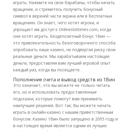
играть: Нажмите на свои барабаны, чтобы начать
вращение, и стремитесь получить бонусный
символ в верхней части экрана или в бесплатных
вращениях. Он знает, чего хотят игроки, и
упрощает им доступ к Onlineslotteries.com, когда
они хотят играть. Бездепозитный бонус 1Вин —
это привлекательность безоговорочного способа
опробовать наше казино, не подвергая риску свои
реальные деньги. Мы зарабатываем настоящие
деньги, предоставляя вам лучший игровой опыт
каждый раз, когда вы посещаете.
Пополнение счета и вывод средств из 1Вин
Это означает, что вы можете не только читать
его, но и использовать предоставленные
подсказки, которые помогут вам принимать
наилучшие решения. Вот так; Вы можете начать
играть в онлайн-казино с нашим приветственным
бонусом. Казино 1Вин было запущено в 2005 году и
в настоящее время является одним из лучших