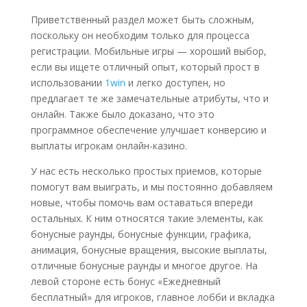
Приветственный раздел может быть сложным,
поскольку он необходим только для процесса
регистрации. Мобильные игры — хороший выбор,
если вы ищете отличный опыт, который прост в
использовании
1win
и легко доступен, но
предлагает те же замечательные атрибуты, что и
онлайн. Также было доказано, что это
программное обеспечение улучшает конверсию и
выплаты игрокам онлайн-казино.
У нас есть несколько простых приемов, которые
помогут вам выиграть, и мы постоянно добавляем
новые, чтобы помочь вам оставаться впереди
остальных. К ним относятся такие элементы, как
бонусные раунды, бонусные функции, графика,
анимация, бонусные вращения, высокие выплаты,
отличные бонусные раунды и многое другое. На
левой стороне есть бонус «Ежедневный
бесплатный» для игроков, главное лобби и вкладка