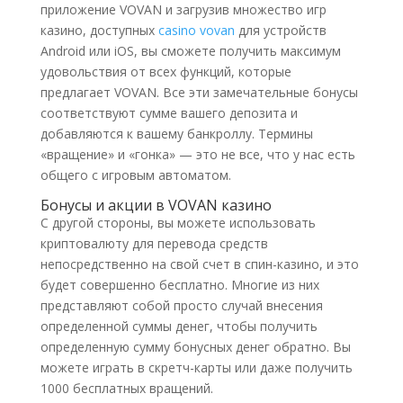
приложение VOVAN и загрузив множество игр
казино, доступных
casino vovan
для устройств
Android или iOS, вы сможете получить максимум
удовольствия от всех функций, которые
предлагает VOVAN. Все эти замечательные бонусы
соответствуют сумме вашего депозита и
добавляются к вашему банкроллу. Термины
«вращение» и «гонка» — это не все, что у нас есть
общего с игровым автоматом.
Бонусы и акции в VOVAN казино
С другой стороны, вы можете использовать
криптовалюту для перевода средств
непосредственно на свой счет в спин-казино, и это
будет совершенно бесплатно. Многие из них
представляют собой просто случай внесения
определенной суммы денег, чтобы получить
определенную сумму бонусных денег обратно. Вы
можете играть в скретч-карты или даже получить
1000 бесплатных вращений.