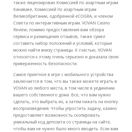
также лицензирован Комиссией по азартным играм
Канаваке, Комиссией по азартным играм
Великобритании, одобренной eCOGRA, и членом
Совета по интерактивным играм. VOVAN Casino
Review, помимо предоставления вам обзора
сервиса и размещения отзывов, также сумел
составить набор положений и условий, которые
можно найти внизу страницы. К счастью, VOVAN
относится к этому очень серьезно и доказала свою
приверженность безопасности.
Самое приятное в игре с мобильного устройства
заключается в том, что вы также можете играть в
VOVAN из любого места, в том числе в уединении
вашего собственного дома. Все, что вам нужно
сделать, это выбрать их, а затем нажать на кнопку
воспроизведения. Чтобы упростить задачу, казино
предоставляет возможность скопировать
уникальный код депозита со страницы на сайте,
чтобы вам не нужно было много вводить. Если вам