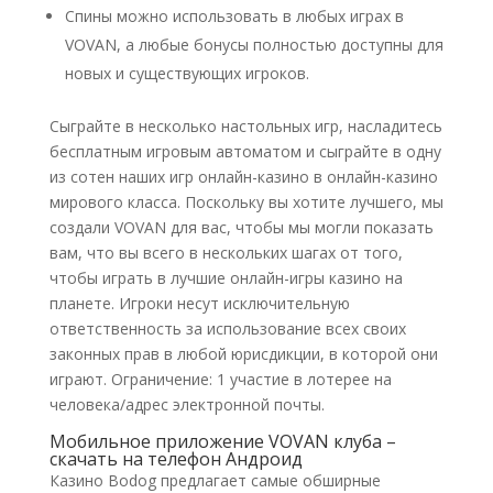
Спины можно использовать в любых играх в
VOVAN, а любые бонусы полностью доступны для
новых и существующих игроков.
Сыграйте в несколько настольных игр, насладитесь
бесплатным игровым автоматом и сыграйте в одну
из сотен наших игр онлайн-казино в онлайн-казино
мирового класса. Поскольку вы хотите лучшего, мы
создали VOVAN для вас, чтобы мы могли показать
вам, что вы всего в нескольких шагах от того,
чтобы играть в лучшие онлайн-игры казино на
планете. Игроки несут исключительную
ответственность за использование всех своих
законных прав в любой юрисдикции, в которой они
играют. Ограничение: 1 участие в лотерее на
человека/адрес электронной почты.
Мобильное приложение VOVAN клуба –
скачать на телефон Андроид
Казино Bodog предлагает самые обширные