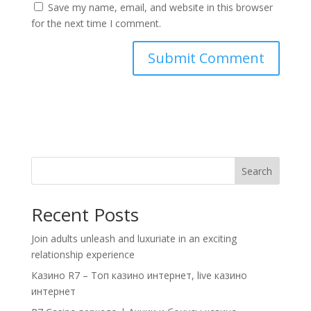
Save my name, email, and website in this browser
for the next time I comment.
Search
Recent Posts
Join adults unleash and luxuriate in an exciting
relationship experience
Казино R7 – Топ казино интернет, live казино
интернет