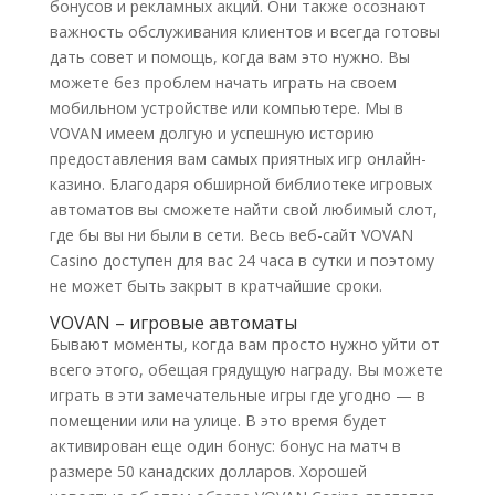
бонусов и рекламных акций. Они также осознают
важность обслуживания клиентов и всегда готовы
дать совет и помощь, когда вам это нужно. Вы
можете без проблем начать играть на своем
мобильном устройстве или компьютере. Мы в
VOVAN имеем долгую и успешную историю
предоставления вам самых приятных игр онлайн-
казино. Благодаря обширной библиотеке игровых
автоматов вы сможете найти свой любимый слот,
где бы вы ни были в сети. Весь веб-сайт VOVAN
Casino доступен для вас 24 часа в сутки и поэтому
не может быть закрыт в кратчайшие сроки.
VOVAN – игровые автоматы
Бывают моменты, когда вам просто нужно уйти от
всего этого, обещая грядущую награду. Вы можете
играть в эти замечательные игры где угодно — в
помещении или на улице. В это время будет
активирован еще один бонус: бонус на матч в
размере 50 канадских долларов. Хорошей