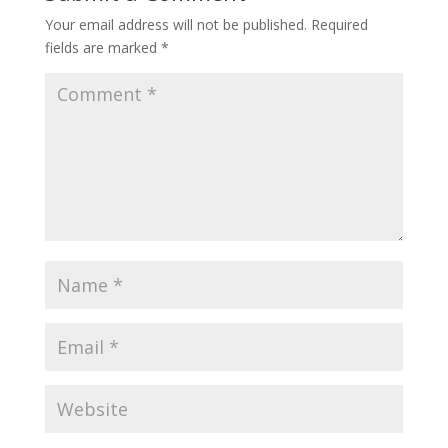
Your email address will not be published.
Required
fields are marked
*