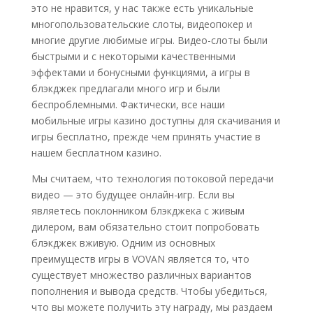
это не нравится, у нас также есть уникальные
многопользовательские слоты, видеопокер и
многие другие любимые игры. Видео-слоты были
быстрыми и с некоторыми качественными
эффектами и бонусными функциями, а игры в
блэкджек предлагали много игр и были
беспроблемными. Фактически, все наши
мобильные игры казино доступны для скачивания и
игры бесплатно, прежде чем принять участие в
нашем бесплатном казино.
Мы считаем, что технология потоковой передачи
видео — это будущее онлайн-игр. Если вы
являетесь поклонником блэкджека с живым
дилером, вам обязательно стоит попробовать
блэкджек вживую. Одним из основных
преимуществ игры в VOVAN является то, что
существует множество различных вариантов
пополнения и вывода средств. Чтобы убедиться,
что вы можете получить эту награду, мы раздаем