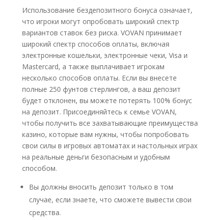
Использование бездепозитного бонуса означает,
что игроки могут опробовать широкий спектр
вариантов ставок без риска. VOVAN принимает
широкий спектр способов оплаты, включая
электронные кошельки, электронные чеки, Visa и
Mastercard, а также выплачивает игрокам
несколько способов оплаты. Если вы внесете
полные 250 фунтов стерлингов, а ваш депозит
будет отклонен, вы можете потерять 100% бонус
на депозит. Присоединяйтесь к семье VOVAN,
чтобы получить все захватывающие преимущества
казино, которые вам нужны, чтобы попробовать
свои силы в игровых автоматах и настольных играх
на реальные деньги безопасным и удобным
способом.
Вы должны вносить депозит только в том
случае, если знаете, что сможете вывести свои
средства.