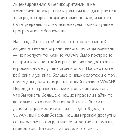
лицензированию в Великобритании, а не
Комиссией по азартным играм. Вы всегда играете в
те игры, которые подходят именно вам, и можете
быть уверены, что мы используем только лучшее
программное обеспечение.
Наслаждайтесь этой абсолютно эксклюзивной
акцией в течение ограниченного периода времени
— не пропустите! Казино VOVAN было построено
на принципах честной игры с целью предоставить
игрокам самые лучшие игры и опыт. Просмотрите
веб-сайт и узнайте больше о наших слотах и о том,
почему вы должны играть в онлайн-казино VOVAN!
Перейдите в раздел наших игровых автоматов,
чтобы узнать больше о наших играх или найти те,
которые вы хотели бы попробовать. Внесите
депозит и разместите заказ сегодня; Здесь, в
VOVAN, вы не ошибетесь. Нашим игрокам доступны
сотни различных игр, включая игровые автоматы,
видеопокер, блэкджек и покер, и это лишь