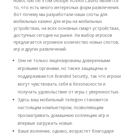
новостью об этом обзоре VOVAN Casino является
то, что есть много интересных форм развлечения.
Вот почему мы разработали наши слоты для
мобильных казино для игры на мобильных
устройствах, на всех основных смарт-устройствах,
доступных сегодня на рынке. На выбор игроков
предлагается огромное количество новых слотов,
игр и других развлечений.
Они не только лицензированы доверенными
игровыми органами, но также защищены и
поддерживаются Branded Security, так что игроки
могут чувствовать себя в безопасности и
получать удовольствие от игры с уверенностью.
Здесь ваш мобильный телефон становится
настоящим компьютером, позволяющим
просматривать домашнюю коллекцию игр и
впервые загружать новые.
Ваше волнение, однако, возрастет благодаря