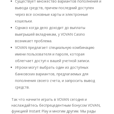
Существует множество вариантов пополнения и
вывода средств, причем последний доступен
через все основные карты и электронные
кошельки.
Однако когда дело доходит до выплаты
выигрышей вкладчикам, у VOVAN Casino
возникает проблема.
VOVAN предлагает специальную комбинацию
имени пользователя и пароля, которая
облегчает доступ к вашей учетной записи.
Игроки могут выбрать один из доступных
банковских вариантов, предлагаемых для
пополнения своего счета, и запросить вывод
средств.
Так что начните играть в VOVAN сегодня и
наслаждайтесь беспрецедентным бонусом VOVAN,
функцией Instant Play и многим другим. Мы рады