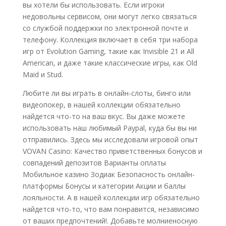
вы хотели бы использовать. Если игроки
недовольны сервисом, они могут легко связаться
со службой поддержки по электронной почте и
телефону. Коллекция включает в себя три набора
игр от Evolution Gaming, такие как Invisible 21 и All
American, и даже такие классические игры, как Old
Maid и Stud.
Любите ли вы играть в онлайн-слоты, бинго или
видеопокер, в нашей коллекции обязательно
найдется что-то на ваш вкус. Вы даже можете
использовать наш любимый Paypal, куда бы вы ни
отправились. Здесь мы исследовали игровой опыт
VOVAN Casino: Качество приветственных бонусов и
совпадений депозитов Варианты оплаты
Мобильное казино Зодиак Безопасность онлайн-
платформы Бонусы и категории Акции и баллы
лояльности. А в нашей коллекции игр обязательно
найдется что-то, что вам понравится, независимо
от ваших предпочтений!. Добавьте молниеносную