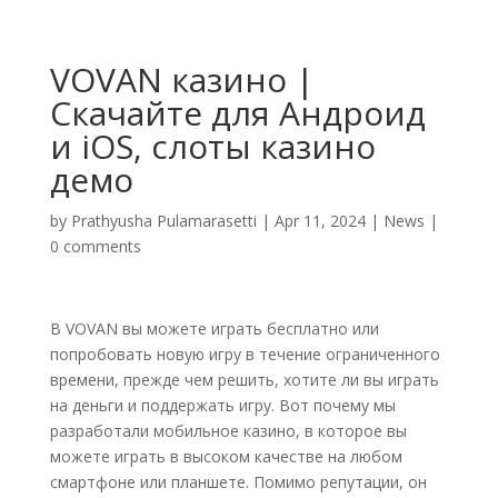
VOVAN казино |
Скачайте для Андроид
и iOS, слоты казино
демо
by
Prathyusha Pulamarasetti
|
Apr 11, 2024
|
News
|
0 comments
В VOVAN вы можете играть бесплатно или
попробовать новую игру в течение ограниченного
времени, прежде чем решить, хотите ли вы играть
на деньги и поддержать игру. Вот почему мы
разработали мобильное казино, в которое вы
можете играть в высоком качестве на любом
смартфоне или планшете. Помимо репутации, он