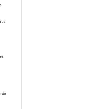
а
,
мых
ая
огда