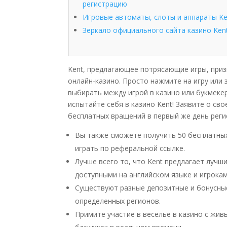
регистрацию
Игровые автоматы, слоты и аппараты Ke
Зеркало официального сайта казино Ken
Kent, предлагающее потрясающие игры, приз
онлайн-казино. Просто нажмите на игру или 
выбирать между игрой в казино или букмеке
испытайте себя в казино Kent! Заявите о св
бесплатных вращений в первый же день реги
Вы также сможете получить 50 бесплатных
играть по реферальной ссылке.
Лучше всего то, что Kent предлагает лучш
доступными на английском языке и игрокам
Существуют разные депозитные и бонусны
определенных регионов.
Примите участие в веселье в казино с жив