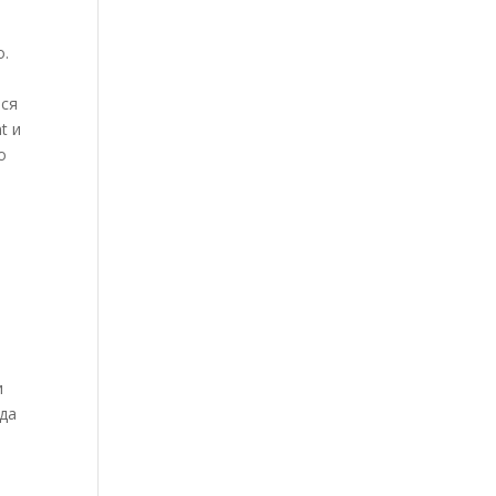
о.
тся
t и
о
и
ода