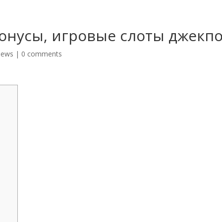
бонусы, игровые слоты джекп
ews
|
0 comments