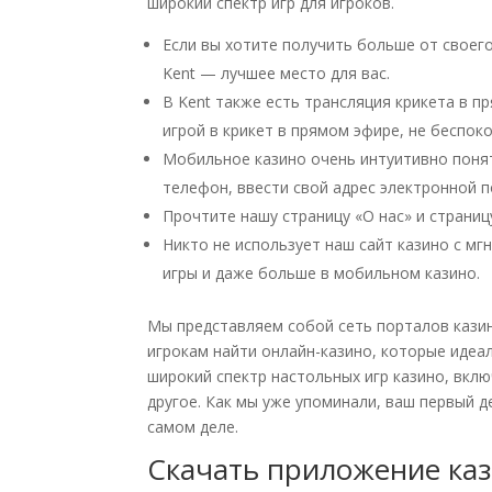
широкий спектр игр для игроков.
Если вы хотите получить больше от своего
Kent — лучшее место для вас.
В Kent также есть трансляция крикета в п
игрой в крикет в прямом эфире, не беспоко
Мобильное казино очень интуитивно понят
телефон, ввести свой адрес электронной 
Прочтите нашу страницу «О нас» и страниц
Никто не использует наш сайт казино с мг
игры и даже больше в мобильном казино.
Мы представляем собой сеть порталов кази
игрокам найти онлайн-казино, которые идеа
широкий спектр настольных игр казино, вклю
другое. Как мы уже упоминали, ваш первый д
самом деле.
Скачать приложение каз