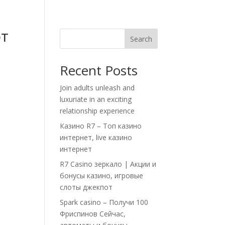
от
Search
Recent Posts
Join adults unleash and
luxuriate in an exciting
relationship experience
Казино R7 – Топ казино
интернет, live казино
интернет
R7 Casino зеркало | Акции и
бонусы казино, игровые
слоты джекпот
Spark casino – Получи 100
Фриспинов Сейчас,