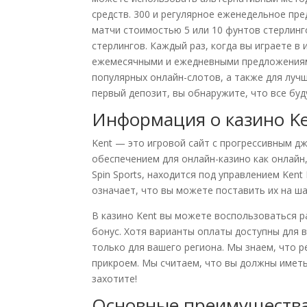
средств. 300 и регулярное еженедельное пре
матчи стоимостью 5 или 10 фунтов стерлинг
стерлингов. Каждый раз, когда вы играете 
ежемесячными и ежедневными предложениями
популярных онлайн-слотов, а также для лучш
первый депозит, вы обнаружите, что все бу
Информация о казино K
Kent — это игровой сайт с прогрессивным д
обеспечением для онлайн-казино как онлайн,
Spin Sports, находится под управлением Kent
означает, что вы можете поставить их на ш
В казино Kent вы можете воспользоваться 
бонус. Хотя варианты оплаты доступны для 
только для вашего региона. Мы знаем, что р
прикроем. Мы считаем, что вы должны иметь
захотите!
Основные преимущества