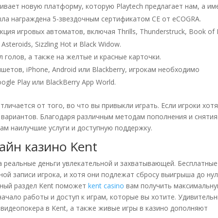
ивает новую платформу, которую Playtech предлагает нам, а им
ыла награждена 5-звездочным сертификатом CE от eCOGRA.
ция игровых автоматов, включая Thrills, Thunderstruck, Book of
Asteroids, Sizzling Hot и Black Widow.
л голов, а также на желтые и красные карточки.
шетов, iPhone, Android или Blackberry, игрокам необходимо
ogle Play или BlackBerry App World.
тличается от того, во что вы привыкли играть. Если игроки хот
о вариантов. Благодаря различным методам пополнения и снятия
ам наилучшие услуги и доступную поддержку.
айн казино Kent
на реальные деньги увлекательной и захватывающей. Бесплатные
ной записи игрока, и хотя они подлежат сбросу выигрыша до ну
нный раздел Kent поможет
kent casino
вам получить максимальн
начало работы и доступ к играм, которые вы хотите. Удивитель
 видеопокера в Kent, а также живые игры в казино дополняют