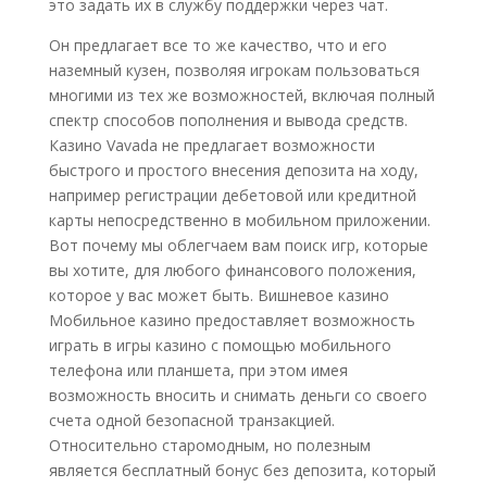
это задать их в службу поддержки через чат.
Он предлагает все то же качество, что и его
наземный кузен, позволяя игрокам пользоваться
многими из тех же возможностей, включая полный
спектр способов пополнения и вывода средств.
Казино Vavada не предлагает возможности
быстрого и простого внесения депозита на ходу,
например регистрации дебетовой или кредитной
карты непосредственно в мобильном приложении.
Вот почему мы облегчаем вам поиск игр, которые
вы хотите, для любого финансового положения,
которое у вас может быть. Вишневое казино
Мобильное казино предоставляет возможность
играть в игры казино с помощью мобильного
телефона или планшета, при этом имея
возможность вносить и снимать деньги со своего
счета одной безопасной транзакцией.
Относительно старомодным, но полезным
является бесплатный бонус без депозита, который