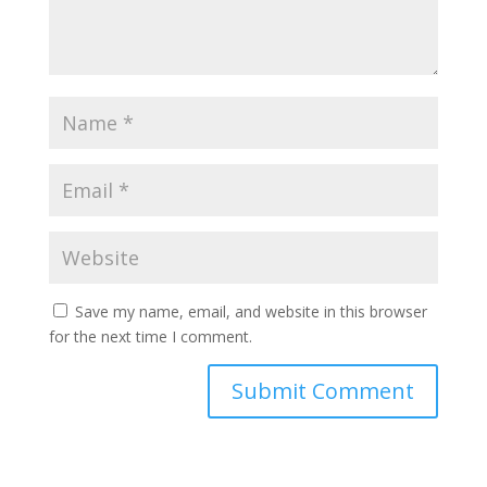
Save my name, email, and website in this browser
for the next time I comment.