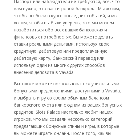
Паспорт или наблюдатели не требуются, все, что
вам нужно, это ваш игровой банкролл. Мы хотим,
чтобы вы были в курсе последних событий, и мы
хотим, чтобы вы были уверены, что мы можем
позаботиться обо всех ваших банковских и
финансовых потребностях. Вы можете делать
ставки реальными деньгами, используя свою
кредитную, дебетовую или предоплаченную
дебетовую карту, банковский перевод или
используя один из многих других способов
внесения депозита в Vavada.
Вы также можете воспользоваться уникальными
бонусными предложениями, доступными в Vavada,
и выбрать игру со своим обычным балансом
банковского счета или с одним из ваших бонусных
кредитов. Slots Palace настолько любит наших
игроков, что мы создали несколько категорий,
предлагающих бонусные спины и игры, в которые
вы можете играть онлайн. После того, как вы