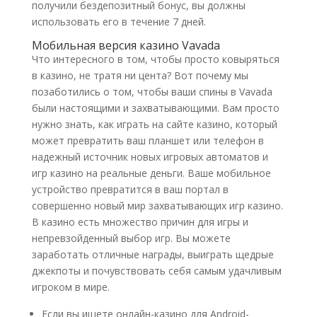
получили бездепозитный бонус, вы должны
использовать его в течение 7 дней.
Мобильная версия казино Vavada
Что интересного в том, чтобы просто ковыряться
в казино, не тратя ни цента? Вот почему мы
позаботились о том, чтобы ваши спины в Vavada
были настоящими и захватывающими. Вам просто
нужно знать, как играть на сайте казино, который
может превратить ваш планшет или телефон в
надежный источник новых игровых автоматов и
игр казино на реальные деньги. Ваше мобильное
устройство превратится в ваш портал в
совершенно новый мир захватывающих игр казино.
В казино есть множество причин для игры и
непревзойденный выбор игр. Вы можете
заработать отличные награды, выиграть щедрые
джекпоты и почувствовать себя самым удачливым
игроком в мире.
Если вы ищете онлайн-казино для Android-