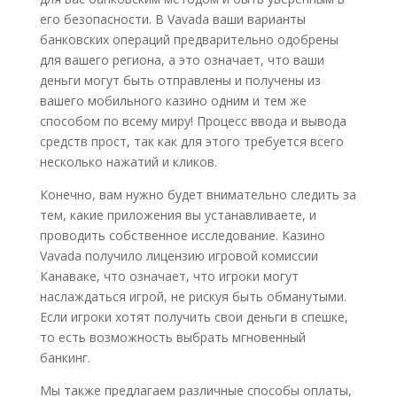
его безопасности. В Vavada ваши варианты
банковских операций предварительно одобрены
для вашего региона, а это означает, что ваши
деньги могут быть отправлены и получены из
вашего мобильного казино одним и тем же
способом по всему миру! Процесс ввода и вывода
средств прост, так как для этого требуется всего
несколько нажатий и кликов.
Конечно, вам нужно будет внимательно следить за
тем, какие приложения вы устанавливаете, и
проводить собственное исследование. Казино
Vavada получило лицензию игровой комиссии
Канаваке, что означает, что игроки могут
наслаждаться игрой, не рискуя быть обманутыми.
Если игроки хотят получить свои деньги в спешке,
то есть возможность выбрать мгновенный
банкинг.
Мы также предлагаем различные способы оплаты,