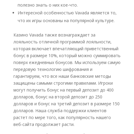
полезно знать о них кое-что.
Интересной особенностью Vavada является то,
что их игры основаны на популярной культуре.
Казино Vavada также вознаграждает за
лояльность отличной программой лояльности,
которая включает впечатляющий приветственный
бонус в размере 10%, который можно суммировать
поверх ежедневных бонусов. Мы используем самую
передовую технологию шифрования и
гарантируем, что все наши банковские методы
защищены самыми строгими правилами. Игроки
могут получить бонус на первый депозит до 400
долларов, бонус на второй депозит до 250
долларов и бонус на третий депозит в размере 150
долларов. Наша служба поддержки клиентов
растет по мере того, как популярность нашего
веб-сайта продолжает расти.