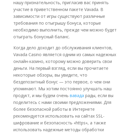
нашу признательность, пригласив вас принять
участие в приветственном пакете Vavada. В
зависимости от игры существуют различные
требования по отыгрышу бонуса, которые
необходимо выполнить, прежде чем можно будет
отыграть бонусный баланс.
Когда дело доходит до обслуживания клиентов,
Vavada Casino является одним из самых надежных
онлайн-казино, которому можно доверить свои
деньги. На первый взгляд, если вы прочитаете
некоторые обзоры, вы увидите, что
бездепозитный бонус — это первое, о чем они
упоминают. Мы хотим постоянно улучшать наш
продукт, и мы будем очень
вавада
рады, если вы
поделитесь с нами своими предложениями. Для
более безопасной работы в Интернете
рекомендуется использовать на сайтах SSL-
шифрование и безопасность «https», а также
использовать надежные методы обработки