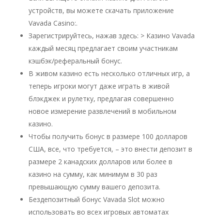
устройств, вы можете скачать приложение
Vavada Casino:.
Зарегистрируйтесь, нажав здесь: > Казино Vavada
каждый месяц предлагает своим участникам
кэшбэк/реферальный бонус.
В живом казино есть несколько отличных игр, а
теперь игроки могут даже играть в живой
блэкджек и рулетку, предлагая совершенно
новое измерение развлечений в мобильном
казино.
Чтобы получить бонус в размере 100 долларов
США, все, что требуется, – это внести депозит в
размере 2 канадских долларов или более в
казино на сумму, как минимум в 30 раз
превышающую сумму вашего депозита.
Бездепозитный бонус Vavada Slot можно
использовать во всех игровых автоматах