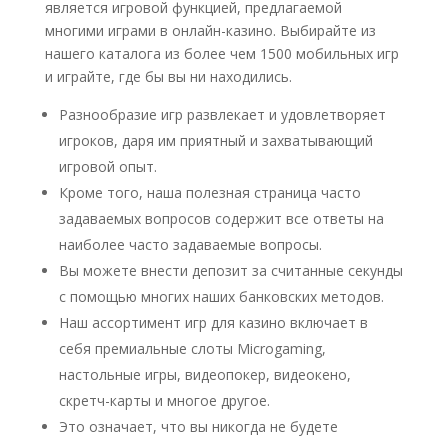
является игровой функцией, предлагаемой
многими играми в онлайн-казино. Выбирайте из
нашего каталога из более чем 1500 мобильных игр
и играйте, где бы вы ни находились.
Разнообразие игр развлекает и удовлетворяет
игроков, даря им приятный и захватывающий
игровой опыт.
Кроме того, наша полезная страница часто
задаваемых вопросов содержит все ответы на
наиболее часто задаваемые вопросы.
Вы можете внести депозит за считанные секунды
с помощью многих наших банковских методов.
Наш ассортимент игр для казино включает в
себя премиальные слоты Microgaming,
настольные игры, видеопокер, видеокено,
скретч-карты и многое другое.
Это означает, что вы никогда не будете