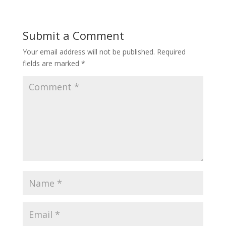
Submit a Comment
Your email address will not be published.
Required
fields are marked
*