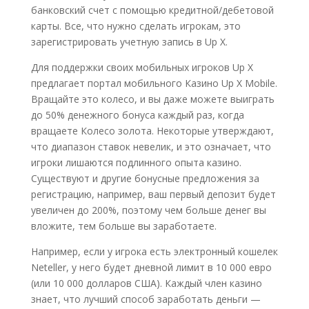
банковский счет с помощью кредитной/дебетовой
карты. Все, что нужно сделать игрокам, это
зарегистрировать учетную запись в Up X.
Для поддержки своих мобильных игроков Up X
предлагает портал мобильного Казино Up X Mobile.
Вращайте это колесо, и вы даже можете выиграть
до 50% денежного бонуса каждый раз, когда
вращаете Колесо золота. Некоторые утверждают,
что диапазон ставок невелик, и это означает, что
игроки лишаются подлинного опыта казино.
Существуют и другие бонусные предложения за
регистрацию, например, ваш первый депозит будет
увеличен до 200%, поэтому чем больше денег вы
вложите, тем больше вы заработаете.
Например, если у игрока есть электронный кошелек
Neteller, у него будет дневной лимит в 10 000 евро
(или 10 000 долларов США). Каждый член казино
знает, что лучший способ заработать деньги —