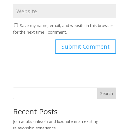
Save my name, email, and website in this browser
for the next time I comment.
Search
Recent Posts
Join adults unleash and luxuriate in an exciting
relationship experience