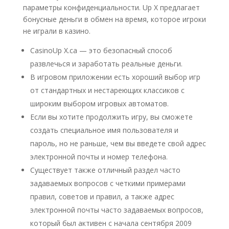
параметры конфиденциальности. Up X предлагает
бонусные деньги в обмен на время, которое игроки
не играли в казино.
CasinoUp X.ca — это безопасный способ
развлечься и заработать реальные деньги.
В игровом приложении есть хороший выбор игр
от стандартных и нестареющих классиков с
широким выбором игровых автоматов.
Если вы хотите продолжить игру, вы сможете
создать специальное имя пользователя и
пароль, но не раньше, чем вы введете свой адрес
электронной почты и номер телефона.
Существует также отличный раздел часто
задаваемых вопросов с четкими примерами
правил, советов и правил, а также адрес
электронной почты часто задаваемых вопросов,
который был активен с начала сентября 2009