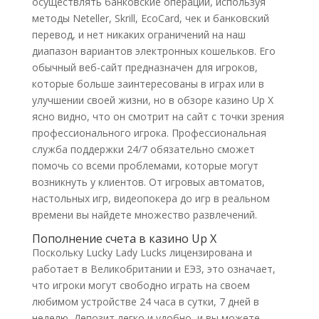
осуществлять банковские операции, используя
методы Neteller, Skrill, EcoCard, чек и банковский
перевод, и нет никаких ограничений на наш
диапазон вариантов электронных кошельков. Его
обычный веб-сайт предназначен для игроков,
которые больше заинтересованы в играх или в
улучшении своей жизни, но в обзоре казино Up X
ясно видно, что он смотрит на сайт с точки зрения
профессионального игрока. Профессиональная
служба поддержки 24/7 обязательно сможет
помочь со всеми проблемами, которые могут
возникнуть у клиентов. От игровых автоматов,
настольных игр, видеопокера до игр в реальном
времени вы найдете множество развлечений.
Пополнение счета в казино Up X
Поскольку Lucky Lady Lucks лицензирована и
работает в Великобритании и ЕЭЗ, это означает,
что игроки могут свободно играть на своем
любимом устройстве 24 часа в сутки, 7 дней в
неделю. Депозит легко и удобно, и вы можете