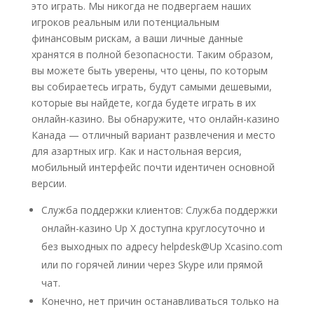
это играть. Мы никогда не подвергаем наших
игроков реальным или потенциальным
финансовым рискам, а ваши личные данные
хранятся в полной безопасности. Таким образом,
вы можете быть уверены, что цены, по которым
вы собираетесь играть, будут самыми дешевыми,
которые вы найдете, когда будете играть в их
онлайн-казино. Вы обнаружите, что онлайн-казино
Канада — отличный вариант развлечения и место
для азартных игр. Как и настольная версия,
мобильный интерфейс почти идентичен основной
версии.
Служба поддержки клиентов: Служба поддержки
онлайн-казино Up X доступна круглосуточно и
без выходных по адресу helpdesk@Up Xcasino.com
или по горячей линии через Skype или прямой
чат.
Конечно, нет причин останавливаться только на