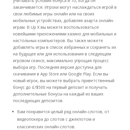
учитывать условия бонуса и то, когда он
заканчивается. Игроки могут наслаждаться игрой в
свои любимые игры онлайн или на своих
мобильных устройствах, добавляя азарта онлайн-
играм. В Up X вы можете воспользоваться
новейшими приложениями казино для мобильных и
настольных компьютеров. Вы также можете
добавлять игры в список избранных и сохранять их
на будущее или для использования в следующем
игровом сеансе, максимально упрощая процесс
выбора игр. Последняя версия доступна для
скачивания в App Store или Google Play. Если вы
новый игрок, вы можете выбрать приветственный
бонус до £/$500 на первый депозит и получать
дополнительные бонусы на каждый из ваших
последующих депозитов.
Вам понравится целый ряд онлайн-слотов, от
видеопокера до слотов с джекпотом и
классических онлайн-слотов.