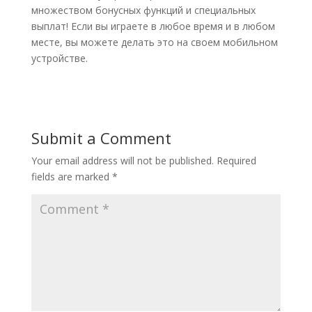
множеством бонусных функций и специальных
выплат! Если вы играете в любое время и в любом
месте, вы можете делать это на своем мобильном
устройстве.
Submit a Comment
Your email address will not be published.
Required
fields are marked
*