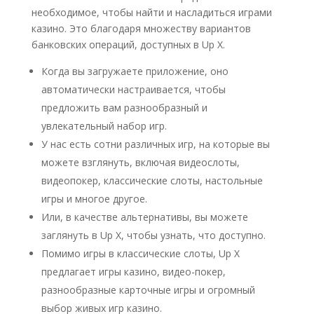
необходимое, чтобы найти и насладиться играми
казино. Это благодаря множеству вариантов
банковских операций, доступных в Up X.
Когда вы загружаете приложение, оно
автоматически настраивается, чтобы
предложить вам разнообразный и
увлекательный набор игр.
У нас есть сотни различных игр, на которые вы
можете взглянуть, включая видеослоты,
видеопокер, классические слоты, настольные
игры и многое другое.
Или, в качестве альтернативы, вы можете
заглянуть в Up X, чтобы узнать, что доступно.
Помимо игры в классические слоты, Up X
предлагает игры казино, видео-покер,
разнообразные карточные игры и огромный
выбор живых игр казино.