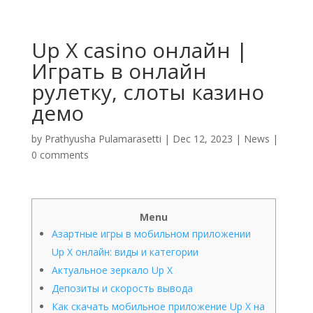
Up X casino онлайн |
Играть в онлайн
рулетку, слоты казино
демо
by
Prathyusha Pulamarasetti
|
Dec 12, 2023
|
News
|
0 comments
Menu
Азартные игры в мобильном приложении
Up X онлайн: виды и категории
Актуальное зеpкало Up X
Депозиты и скорость вывода
Как скачать мобильное приложение Up X на