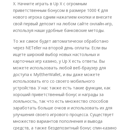
X. Начните играть в Up X с огромным
приветственным бонусом в размере 1000 € для
нового игрока одним нажатием кнопки и внесите
свой первый депозит на любом сайте онлайн-игр,
используя наши удобные банковские методы.
То же самое будет автоматически обработано
через NETeller на второй день оплаты. Если вы
ищете широкий выбор новых настольных и
карточных игр казино, у Up X есть ответы. Вы
можете использовать любой веб-браузер для
доступа к MyEtherWallet, и вы даже можете
использовать его со своего мобильного
устройства. У нас также есть такие функции, как
хороший приветственный бонус и награды за
лояльность, так что есть множество способов
заработать больше очков и использовать их для
улучшения своего игрового процесса. Существует
множество вариантов пополнения и вывода
средств, а также бездепозитный бонус спин-казино