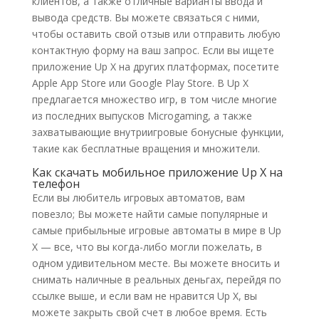
клиентов, а также отличные варианты ввода и
вывода средств. Вы можете связаться с ними,
чтобы оставить свой отзыв или отправить любую
контактную форму на ваш запрос. Если вы ищете
приложение Up X на других платформах, посетите
Apple App Store или Google Play Store. В Up X
предлагается множество игр, в том числе многие
из последних выпусков Microgaming, а также
захватывающие внутриигровые бонусные функции,
такие как бесплатные вращения и множители.
Как скачать мобильное приложение Up X на
телефон
Если вы любитель игровых автоматов, вам
повезло; Вы можете найти самые популярные и
самые прибыльные игровые автоматы в мире в Up
X — все, что вы когда-либо могли пожелать, в
одном удивительном месте. Вы можете вносить и
снимать наличные в реальных деньгах, перейдя по
ссылке выше, и если вам не нравится Up X, вы
можете закрыть свой счет в любое время. Есть