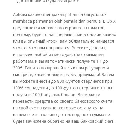
достичь или откуда вы играете.
Aplikasi казино merupakan pilihan ян багус untuk
membaca permainan oleh pemula dan pemula. В Up X
предлагается множество игровых автоматов,
поэтому, будь то ваш первый спин в онлайн-казино
или вы опытный игрок, вам обязательно найдется
что-то, что вам понравится. Внесите депозит,
используя любой из методов, с которыми мы
работаем, и вы автоматически получите 1:1 до
300€. Так что возвращайтесь к нам регулярно и
смотрите, какие новые игры мы придумали!. Затем
вы можете внести до 800 фунтов стерлингов при
100% совпадении до 100 фунтов стерлингов + вы
получите 100 бонусных баллов. Вы можете
перевести средства со своего банковского счета
на свой счет в казино, которые останутся на
вашем счете в казино до тех пор, пока сумма не
будет зачислена обратно на ваш банковский счет.