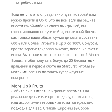
потребностями.
Если нет, то это определенно путь, который вам
нужно пройти в Up X. Это не все; если вы решите
внести какой-либо из своих выигрышей, вы
гарантированно получите бездепозитный бонус,
как только ваша общая сумма депозита составит
600 € или более. Играйте в Up X со 100% бонусом,
просто зарегистрировав аккаунт, пополнив счет и
играя. Вы также можете использовать свой Match
Bonus, чтобы получить бонус до 25 бесплатных
вращений в первом слоте на Starburst, чтобы вы
могли мгновенно получать супер-крупные
выигрыши.
More Up X Fruits
Любите ли вы играть в игровые автоматы на
реальные деньги или просто для удовольствия,
наш ассортимент игровых автоматов идеально
подходит для вас. С таким широким выбором