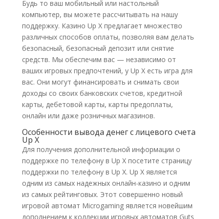
Будь то ваш мобильный или настольный
компьютер, вы можете рассчитывать на нашу
поддержку. Казино Up X предлагает множество
различных способов оплаты, позволяя вам делать
безопасный, безопасный депозит или снятие
средств. Мы обеспечим вас — независимо от
ваших игровых предпочтений, у Up X есть игра для
вас. Они могут финансировать и снимать свои
доходы со своих банковских счетов, кредитной
карты, дебетовой карты, карты предоплаты,
онлайн или даже розничных магазинов.
Особенности вывода денег с лицевого счета
Up X
Для получения дополнительной информации о
поддержке по телефону в Up X посетите страницу
поддержки по телефону в Up X. Up X является
одним из самых надежных онлайн-казино и одним
из самых рейтинговых. Этот совершенно новый
игровой автомат Microgaming является новейшим
дополнением к коллекции игровых автоматов Guts