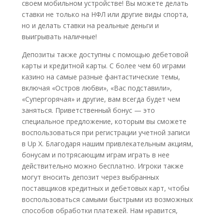
своем мобильном устройстве! Вы можете делать
ставки не только на НФЛ или другие виды спорта,
но и делать ставки на реальные деньги и
выигрывать наличные!
Депозиты также доступны с помощью дебетовой
карты и кредитной карты. С более чем 60 играми
казино на самые разные фантастические темы,
включая «Остров любви», «Вас подставили»,
«Супергорячая» и другие, вам всегда будет чем
заняться. Приветственный бонус — это
специальное предложение, которым вы сможете
воспользоваться при регистрации учетной записи
в Up X. Благодаря нашим привлекательным акциям,
бонусам и потрясающим играм играть в нее
действительно можно бесплатно. Игроки также
могут вносить депозит через выбранных
поставщиков кредитных и дебетовых карт, чтобы
воспользоваться самыми быстрыми из возможных
способов обработки платежей. Нам нравится,