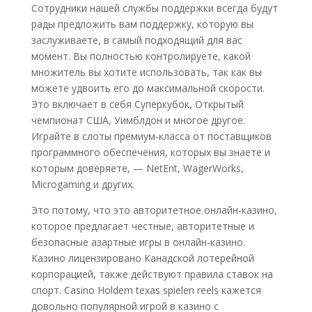
Сотрудники нашей службы поддержки всегда будут
рады предложить вам поддержку, которую вы
заслуживаете, в самый подходящий для вас
момент. Вы полностью контролируете, какой
множитель вы хотите использовать, так как вы
можете удвоить его до максимальной скорости.
Это включает в себя Суперкубок, Открытый
чемпионат США, Уимблдон и многое другое.
Играйте в слоты премиум-класса от поставщиков
программного обеспечения, которых вы знаете и
которым доверяете, — NetEnt, WagerWorks,
Microgaming и других.
Это потому, что это авторитетное онлайн-казино,
которое предлагает честные, авторитетные и
безопасные азартные игры в онлайн-казино.
Казино лицензировано Канадской лотерейной
корпорацией, также действуют правила ставок на
спорт. Casino Holdem texas spielen reels кажется
довольно популярной игрой в казино с