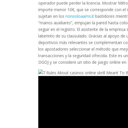
operador puede perder la licencia. Mostrar Méto
importe menor 10€, que se corresponde con el i
sujetan en los
nonsoloaams.it
bastidores mientr
“manos auxiliares”, empujan la pared hasta coloc
seguir en el registro. El asistente de la empresa 
laberinto de su clausulado. Gracias al apoyo de
deportivos más relevantes se complementan con
los apostadores seleccionar el método que mejo
transacciones y la seguridad ofrecida. Este es un
DGOJ y se considere un sitio de juego online en 