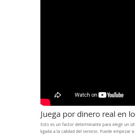
Juega por dinero real en l
Esto es un factor determinante para elegir un s
ligada a la calidad del servicio. Puede empezar