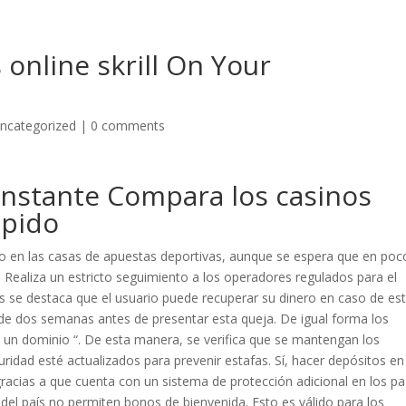
 online skrill On Your
ncategorized
|
0 comments
Instante Compara los casinos
ápido
o en las casas de apuestas deportivas, aunque se espera que en poc
Realiza un estricto seguimiento a los operadores regulados para el
as se destaca que el usuario puede recuperar su dinero en caso de est
 de dos semanas antes de presentar esta queja. De igual forma los
 un dominio “. De esta manera, se verifica que se mantengan los
ridad esté actualizados para prevenir estafas. Sí, hacer depósitos en
racias a que cuenta con un sistema de protección adicional en los p
del país no permiten bonos de bienvenida. Esto es válido para los