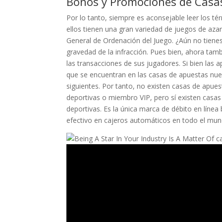
Bonos y Promociones de Casas
Por lo tanto, siempre es aconsejable leer los t
ellos tienen una gran variedad de juegos de aza
General de Ordenación del Juego. ¿Aún no tienes
gravedad de la infracción. Pues bien, ahora tamb
las transacciones de sus jugadores. Si bien las 
que se encuentran en las casas de apuestas nu
siguientes. Por tanto, no existen casas de apuest
deportivas o miembro VIP, pero sí existen casas
deportivas. Es la única marca de débito en líne
efectivo en cajeros automáticos en todo el mund