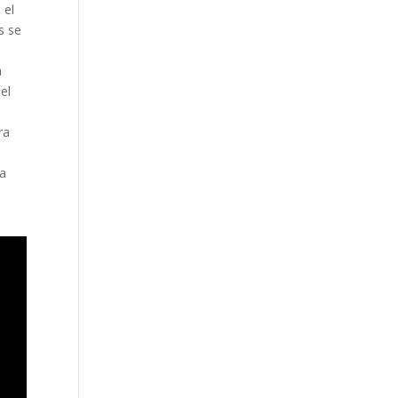
 el
s se
o
a
el
ra
la