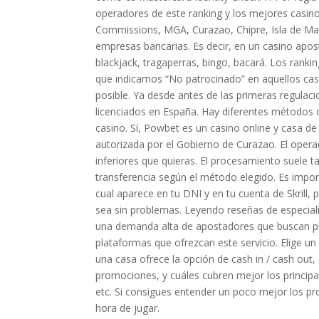
operadores de este ranking y los mejores casin
Commissions, MGA, Curazao, Chipre, Isla de Ma
empresas bancarias. Es decir, en un casino apos
blackjack, tragaperras, bingo, bacará. Los ranki
que indicamos “No patrocinado” en aquellos cas
posible. Ya desde antes de las primeras regula
licenciados en España. Hay diferentes métodos 
casino. Sí, Powbet es un casino online y casa d
autorizada por el Gobierno de Curazao. El operad
inferiores que quieras. El procesamiento suele t
transferencia según el método elegido. Es impor
cual aparece en tu DNI y en tu cuenta de Skrill,
sea sin problemas. Leyendo reseñas de especial
una demanda alta de apostadores que buscan plat
plataformas que ofrezcan este servicio. Elige un
una casa ofrece la opción de cash in / cash out
promociones, y cuáles cubren mejor los princi
etc. Si consigues entender un poco mejor los pro
hora de jugar.