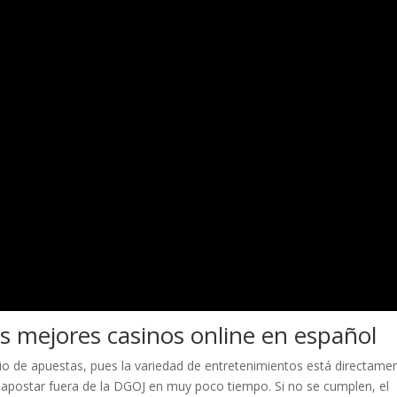
os mejores casinos online en español
itio de apuestas, pues la variedad de entretenimientos está directame
 a apostar fuera de la DGOJ en muy poco tiempo. Si no se cumplen, el