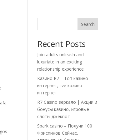
Search
Recent Posts
Join adults unleash and
luxuriate in an exciting
relationship experience
Казино R7 – Топ казино
интернет, live казино
o
интернет
R7 Casino зеркало | Акции и
afa.
бонусы казино, игровые
слоты джекпот
Spark casino – Получи 100
agos
Фриспинов Сейчас,