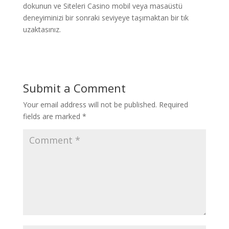
dokunun ve Siteleri Casino mobil veya masaüstü
deneyiminizi bir sonraki seviyeye taşımaktan bir tık
uzaktasınız.
Submit a Comment
Your email address will not be published.
Required
fields are marked
*