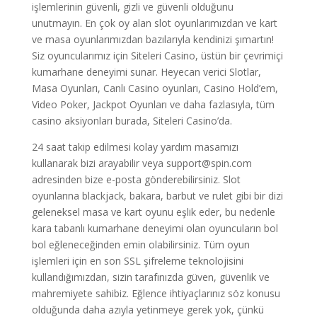
işlemlerinin güvenli, gizli ve güvenli olduğunu
unutmayın. En çok oy alan slot oyunlarımızdan ve kart
ve masa oyunlarımızdan bazılarıyla kendinizi şımartın!
Siz oyuncularımız için Siteleri Casino, üstün bir çevrimiçi
kumarhane deneyimi sunar. Heyecan verici Slotlar,
Masa Oyunları, Canlı Casino oyunları, Casino Hold’em,
Video Poker, Jackpot Oyunları ve daha fazlasıyla, tüm
casino aksiyonları burada, Siteleri Casino’da.
24 saat takip edilmesi kolay yardım masamızı
kullanarak bizi arayabilir veya support@spin.com
adresinden bize e-posta gönderebilirsiniz. Slot
oyunlarına blackjack, bakara, barbut ve rulet gibi bir dizi
geleneksel masa ve kart oyunu eşlik eder, bu nedenle
kara tabanlı kumarhane deneyimi olan oyuncuların bol
bol eğleneceğinden emin olabilirsiniz. Tüm oyun
işlemleri için en son SSL şifreleme teknolojisini
kullandığımızdan, sizin tarafınızda güven, güvenlik ve
mahremiyete sahibiz. Eğlence ihtiyaçlarınız söz konusu
olduğunda daha azıyla yetinmeye gerek yok, çünkü