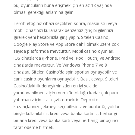
bu, oyuncuların buna erişmek için en az 18 yaşında
olması gerektiği anlamına gelir.
Tercih ettiğiniz cihazı seçtikten sonra, masaüstü veya
mobil cihazınızı kullanarak benzersiz giriş bilgilerinizi
girerek yeni hesabınızla giriş yapın. Siteleri Casino,
Google Play Store ve App Store dahil olmak üzere çok
sayıda platformda mevcuttur. Mobil casino oyunları,
iOS cihazlarda (iPhone, iPad ve iPod Touch) ve Android
cihazlarda mevcuttur. Ve Windows Phone 7 ve 8
cihazları, Siteleri Casino’da spin sporları oynayabilir ve
canlı casino oyunlarını oynayabilir. Basit cevap, Siteleri
Casino’daki ilk deneyiminizden en iyi şekilde
yararlanabilmeniz için mümkün olduğu kadar çok para
yatırmanız için sizi teşvik etmektir. Depozito
kazançlarınızı çekmeyi seçebilirsiniz ve bunlar üç yoldan
biriyle kullanılabilir: kredi veya banka kartınız, herhangi
bir ana kredi veya banka kartı veya herhangi bir üçüncü
taraf ödeme hizmeti.