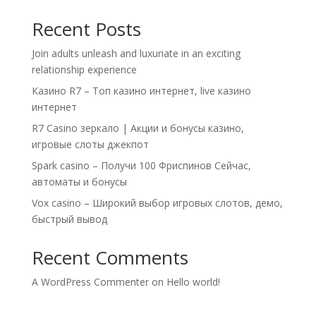
Recent Posts
Join adults unleash and luxuriate in an exciting
relationship experience
Казино R7 – Топ казино интернет, live казино
интернет
R7 Casino зеркало | Акции и бонусы казино,
игровые слоты джекпот
Spark casino – Получи 100 Фриспинов Сейчас,
автоматы и бонусы
Vox casino – Широкий выбор игровых слотов, демо,
быстрый вывод
Recent Comments
A WordPress Commenter
on
Hello world!