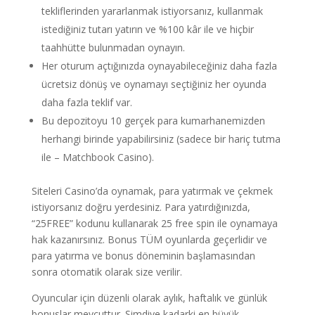
tekliflerinden yararlanmak istiyorsanız, kullanmak
istediğiniz tutarı yatırın ve %100 kâr ile ve hiçbir
taahhütte bulunmadan oynayın.
Her oturum açtığınızda oynayabileceğiniz daha fazla
ücretsiz dönüş ve oynamayı seçtiğiniz her oyunda
daha fazla teklif var.
Bu depozitoyu 10 gerçek para kumarhanemizden
herhangi birinde yapabilirsiniz (sadece bir hariç tutma
ile – Matchbook Casino).
Siteleri Casino’da oynamak, para yatırmak ve çekmek
istiyorsanız doğru yerdesiniz. Para yatırdığınızda,
“25FREE” kodunu kullanarak 25 free spin ile oynamaya
hak kazanırsınız. Bonus TÜM oyunlarda geçerlidir ve
para yatırma ve bonus döneminin başlamasından
sonra otomatik olarak size verilir.
Oyuncular için düzenli olarak aylık, haftalık ve günlük
bonuslar mevcuttur. Şimdiye kadarki en büyük