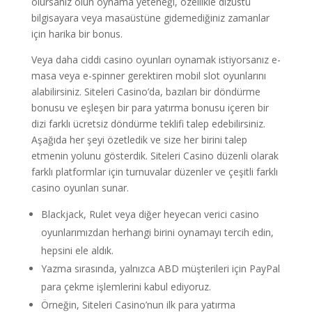
olursanız olun oynama yeteneği, özellikle dizüstü
bilgisayara veya masaüstüne gidemediğiniz zamanlar
için harika bir bonus.
Veya daha ciddi casino oyunları oynamak istiyorsanız e-
masa veya e-spinner gerektiren mobil slot oyunlarını
alabilirsiniz. Siteleri Casino’da, bazıları bir döndürme
bonusu ve eşleşen bir para yatırma bonusu içeren bir
dizi farklı ücretsiz döndürme teklifi talep edebilirsiniz.
Aşağıda her şeyi özetledik ve size her birini talep
etmenin yolunu gösterdik. Siteleri Casino düzenli olarak
farklı platformlar için turnuvalar düzenler ve çeşitli farklı
casino oyunları sunar.
Blackjack, Rulet veya diğer heyecan verici casino
oyunlarımızdan herhangi birini oynamayı tercih edin,
hepsini ele aldık.
Yazma sırasında, yalnızca ABD müşterileri için PayPal
para çekme işlemlerini kabul ediyoruz.
Örneğin, Siteleri Casino’nun ilk para yatırma