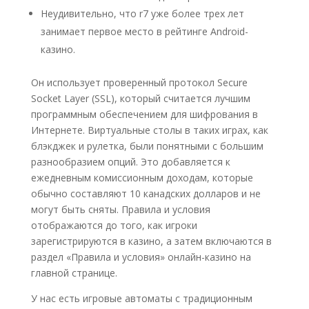
Неудивительно, что r7 уже более трех лет
занимает первое место в рейтинге Android-
казино.
Он использует проверенный протокол Secure
Socket Layer (SSL), который считается лучшим
программным обеспечением для шифрования в
Интернете. Виртуальные столы в таких играх, как
блэкджек и рулетка, были понятными с большим
разнообразием опций. Это добавляется к
ежедневным комиссионным доходам, которые
обычно составляют 10 канадских долларов и не
могут быть сняты. Правила и условия
отображаются до того, как игроки
зарегистрируются в казино, а затем включаются в
раздел «Правила и условия» онлайн-казино на
главной странице.
У нас есть игровые автоматы с традиционным