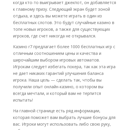
когда кто-то выигрывает джекпот, он добавляется
к главному призу. Следующий экран будет зоной
отдыха, и здесь вы можете играть в один из
бесплатных слотов. Это будут случайные казино в
топе новых игроков, а также для существующих
игроков, где счет никогда не открывался.
Казино r7 предлагает более 1000 бесплатных игр с
отличным соотношением цены и качества и
широчайшим выбором игровых автоматов.
Игрокам следует избегать покера, так как эта игра
не дает никаких гарантий улучшения баланса
игрока. Наша цель — сделать так, чтобы вы
получили опыт онлайн-казино, о котором вы
всегда мечтали, и который вам не терпится
испытать!
На главной странице есть ряд информации,
которая поможет вам выбрать лучшие бонусы для
вас. Игроки могут использовать либо свою руку,