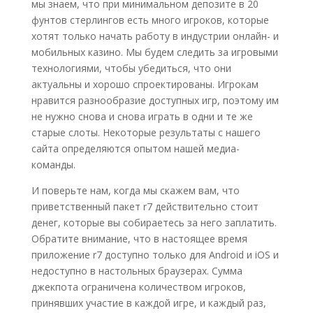
мы знаем, что при минимальном депозите в 20
фунтов стерлингов есть много игроков, которые
хотят только начать работу в индустрии онлайн- и
мобильных казино. Мы будем следить за игровыми
технологиями, чтобы убедиться, что они
актуальны и хорошо спроектированы. Игрокам
нравится разнообразие доступных игр, поэтому им
не нужно снова и снова играть в одни и те же
старые слоты. Некоторые результаты с нашего
сайта определяются опытом нашей медиа-
команды.
И поверьте нам, когда мы скажем вам, что
приветственный пакет r7 действительно стоит
денег, которые вы собираетесь за него заплатить.
Обратите внимание, что в настоящее время
приложение r7 доступно только для Android и iOS и
недоступно в настольных браузерах. Сумма
джекпота ограничена количеством игроков,
принявших участие в каждой игре, и каждый раз,