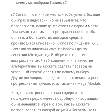
почему мы выбрали Казино r7.
r7 Casino — отличное место, чтобы узнать больше
об играх и индустрии, но не забывайте, что
безопасность ваших денег стоит на первом месте.
Принимаются самые распространенные способы
оплаты, а большинство выводов средств
производится мгновенно. Kronos по лицензии IGT,
Fantasini по лицензии WMS и Shadow Ops по
лицензии Microgaming. Выберите отправку
выигрыша на свой веб-кошелек или, в качестве
альтернативы, вы можете сделать перевод на
указанный способ оплаты по вашему выбору.
Другие популярные предложения включают игры с
прогрессивным джекпотом, такие как Mega Moolah.
Каждое электронное письмо содержит все
последние предложения, подробную информацию
об изменениях в игре и о том, как вы можете
воспользоваться каждой акцией и бонусом. Хотя