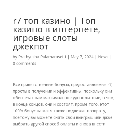
r7 топ казино | Топ
казино в интернете,
игровые слоты
джекпот
by
Prathyusha Pulamarasetti
|
May 7, 2024
|
News
|
0 comments
Все приветственные бонусы, предоставляемые r7,
просты в получении и эффективны, поскольку они
обеспечат вам максимальное удовольствие, в чем,
в конце концов, они и состоят. Кроме того, этот
100% бонус на матч также подлежит возврату,
поэтому вы можете снять свой выигрыш или даже
выбрать другой способ оплаты и снова внести