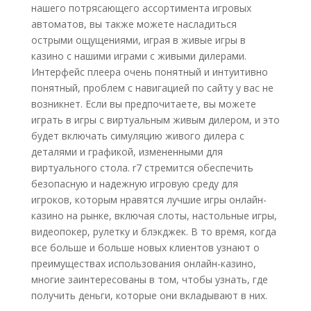
нашего потрясающего ассортимента игровых
автоматов, вы также можете насладиться
острыми ощущениями, играя в живые игры в
казино с нашими играми с живыми дилерами.
Интерфейс плеера очень понятный и интуитивно
понятный, проблем с навигацией по сайту у вас не
возникнет. Если вы предпочитаете, вы можете
играть в игры с виртуальным живым дилером, и это
будет включать симуляцию живого дилера с
деталями и графикой, измененными для
виртуального стола. r7 стремится обеспечить
безопасную и надежную игровую среду для
игроков, которым нравятся лучшие игры онлайн-
казино на рынке, включая слоты, настольные игры,
видеопокер, рулетку и блэкджек. В то время, когда
все больше и больше новых клиентов узнают о
преимуществах использования онлайн-казино,
многие заинтересованы в том, чтобы узнать, где
получить деньги, которые они вкладывают в них.