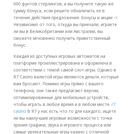
000 фунтов стерлингов, и вы получите такую же
сумму бонуса, если решите обналичить ее в
течение действия предложения. Бонусы и акции ->
Независимо от того, откуда вы приехали, играете
ли вы в Великобритании или Австралии, вы
сможете мгновенно получить приветственный
бонус.
Каждая из доступных игровых автоматов на
платформе проиллюстрирована и оформлена в
соответствии с темой самой слот-игры. Однако в
R7 Casino валютой игры являются деньги, которые
вам бросают. Помимо игры прямо с вашего
телефона, они также предлагают версии,
оптимизированные для мобильных устройств,
чтобы играть в любое время и в любом месте.
r7
casino
В R7 у нас есть что-то для каждого, ищете
ли вы наилучшие игровые возможности с точки
зрения графики, звука и игрового процесса или
самые увлекательные игры казино с отличной