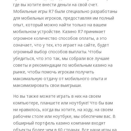
где вы хотите внести деньги на свой счет.
Мобильные игры R7 были специально разработаны
для мобильных игроков, предоставляя им полный
опыт, который можно найти только на вашем
мобильном устройстве. Казино R7 принимает
огромное количество способов оплаты, а это
означает, что у тех, кто играет на сайте, будет
огромный выбор способов выплаты. Чтобы
убедиться, что это так, мы собрали все лучшие
советы и рекомендации по мобильным казино на
рынке, чтобы помочь игрокам получить
максимальную отдачу от мобильного опыта и
максимизировать свои выигрыши.
Но вы также можете играть в них на своем
компьютере, планшете или ноутбуке! Что бы вам
ни нравилось, когда вы хотите, на ходу, на своем
рабочем столе или ноутбуке, мы обеспечим вас. В
обширный портфель казино компании входят
объекты более чем в 60 странах. Все наши игры на