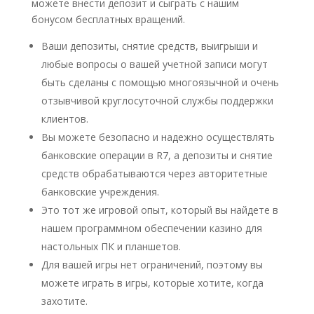
можете внести депозит и сыграть с нашим
бонусом бесплатных вращений.
Ваши депозиты, снятие средств, выигрыши и
любые вопросы о вашей учетной записи могут
быть сделаны с помощью многоязычной и очень
отзывчивой круглосуточной службы поддержки
клиентов.
Вы можете безопасно и надежно осуществлять
банковские операции в R7, а депозиты и снятие
средств обрабатываются через авторитетные
банковские учреждения.
Это тот же игровой опыт, который вы найдете в
нашем программном обеспечении казино для
настольных ПК и планшетов.
Для вашей игры нет ограничений, поэтому вы
можете играть в игры, которые хотите, когда
захотите.