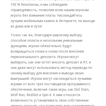
100 % безопасны, и мы соблюдаем
справедливость, позволяя всем нашим игрокам
играть без взимания платы. Наслаждайтесь
лучшим мобильным казино в Интернете, не выходя
из дома или в пути!
Точно так же, благодаря широкому выбору
способов оплаты и нескольким уникальным
функциям, игроки обязательно будут
возвращаться снова и снова после внесения
первоначального депозита. Игроки могут
выбирать, как они хотят вносить депозит в R7, и
они даже могут использовать метод перевода по
своему выбору для внесения и вывода своих
выигрышей. Игроки могут наслаждаться лучшими
играми от всех трех поставщиков программного
обеспечения, включая такие игры, как Slot Stars,
Wolf Run, RedSlot и Spin it. К ним относится
возможность устанавливать свои собственные
лимиты игроков, что позволяет вам устанавливать