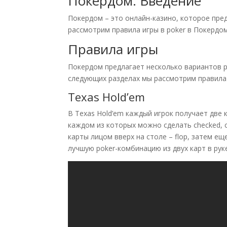
Покердом: Введение
Покердом – это онлайн-казино, которое пред
рассмотрим правила игры в poker в Покердом
Правила игры
Покердом предлагает несколько вариантов p
следующих разделах мы рассмотрим правила 
Texas Hold’em
В Texas Hold’em каждый игрок получает две к
каждом из которых можно сделать checked, ca
карты лицом вверх на столе – flop, затем еще
лучшую poker-комбинацию из двух карт в руке