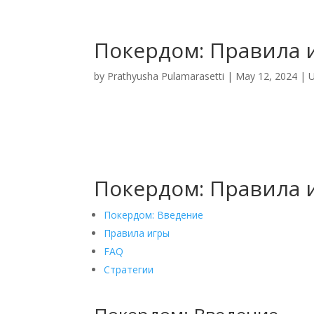
Покердом: Правила 
by
Prathyusha Pulamarasetti
|
May 12, 2024
|
U
Покердом: Правила 
Покердом: Введение
Правила игры
FAQ
Стратегии