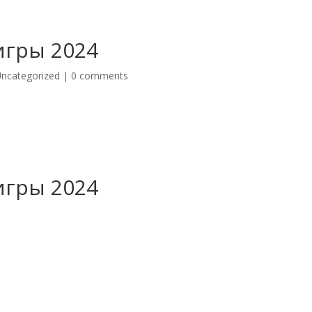
игры 2024
ncategorized
|
0 comments
игры 2024