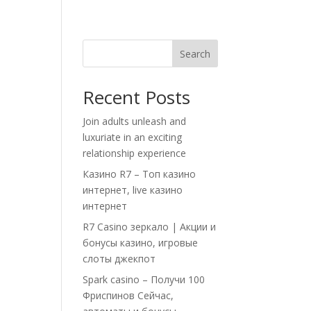
Search
Recent Posts
Join adults unleash and
luxuriate in an exciting
relationship experience
Казино R7 – Топ казино
интернет, live казино
интернет
R7 Casino зеркало | Акции и
бонусы казино, игровые
слоты джекпот
Spark casino – Получи 100
Фриспинов Сейчас,