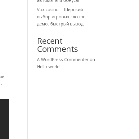
автоматы и бонусы
Vox casino – Широкий
выбор игровых слотов,
демо, быстрый вывод
Recent
Comments
A WordPress Commenter
on
Hello world!
три
ть