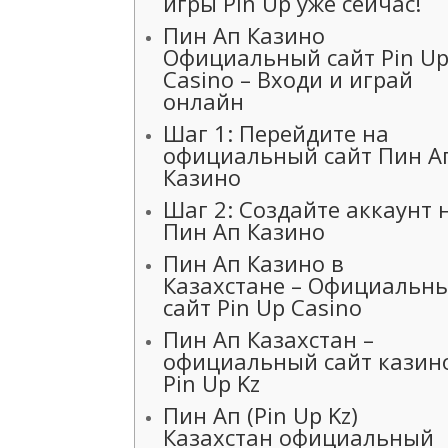
игры Pin Up уже сейчас!
Пин Ап Казино
Официальный сайт Pin U
Casino – Входи и играй
онлайн
Шаг 1: Перейдите на
официальный сайт Пин А
Казино
Шаг 2: Создайте аккаунт 
Пин Ап Казино
Пин Ап Казино в
Казахстане – Официальн
сайт Pin Up Casino
Пин Ап Казахстан –
официальный сайт казин
Pin Up Kz
Пин Ап (Pin Up Kz)
Казахстан официальный