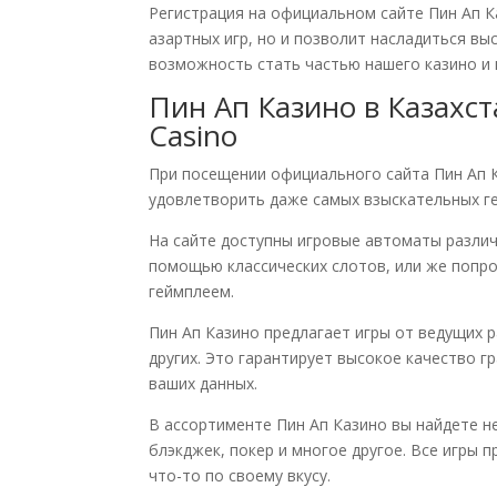
Регистрация на официальном сайте Пин Ап К
азартных игр, но и позволит насладиться в
возможность стать частью нашего казино и 
Пин Ап Казино в Казахс
Casino
При посещении официального сайта Пин Ап 
удовлетворить даже самых взыскательных г
На сайте доступны игровые автоматы различ
помощью классических слотов, или же попро
геймплеем.
Пин Ап Казино предлагает игры от ведущих ра
других. Это гарантирует высокое качество г
ваших данных.
В ассортименте Пин Ап Казино вы найдете не 
блэкджек, покер и многое другое. Все игры 
что-то по своему вкусу.