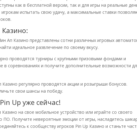
оступны как в бесплатной версии, так и для игры на реальные ден
игрокам испытать свою удачу, а максимальные ставки позволя
оков.
 Казино:
ин Ап Казино представлены сотни различных игровых автомато
найти идеальное развлечение по своему вкусу.
лярно проводятся турниры с крупными призовыми фондами и
ие в соревнованиях и получите дополнительные возможности д
п Казино регулярно проводятся акции и розыгрыши бонусов.
личьте свои шансы на победу.
Pin Up уже сейчас!
Казино на свое мобильное устройство или играйте со своего
о ПО. Получите невероятные эмоции от игры, насладитесь шика
единяйтесь к сообществу игроков Pin Up Казино и станьте час