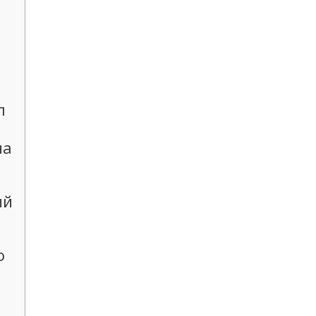
p
п
на
ый
о