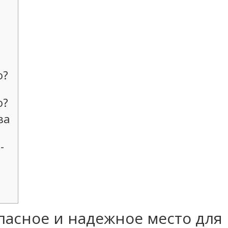
о?
я
о?
ва
-
опасное и надежное место для