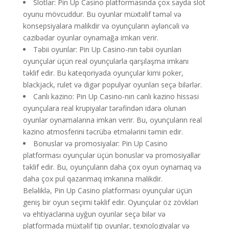
Slotlar: Pin Up Casino platformasında çox sayda slot
oyunu mövcuddur. Bu oyunlar müxtəlif təməl və
konsepsiyalara malikdir və oyunçuların əyləncəli və
cazibədar oyunlar oynamağa imkan verir.
Təbii oyunlar: Pin Up Casino-nın təbii oyunları
oyunçular üçün real oyunçularla qarşılaşma imkanı
təklif edir. Bu kateqoriyada oyunçular kimi poker,
blackjack, rulet və digər populyar oyunları seçə bilərlər.
Canlı kazino: Pin Up Casino-nın canlı kazino hissəsi
oyunçulara real krupiyalar tərəfindən idarə olunan
oyunlar oynamalarına imkan verir. Bu, oyunçuların real
kazino atmosferini təcrübə etmələrini təmin edir.
Bonuslar və promosiyalar: Pin Up Casino
platforması oyunçular üçün bonuslar və promosiyallar
təklif edir. Bu, oyunçuların daha çox oyun oynamaq və
daha çox pul qazanmaq imkanına malikdir.
Beləliklə, Pin Up Casino platforması oyunçular üçün
geniş bir oyun seçimi təklif edir. Oyunçular öz zövkləri
və ehtiyaclarına uyğun oyunlar seçə bilər və
platformada müxtəlif tip oyunlar, texnologiyalar və