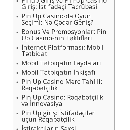
Pinup Giriş və Pin-Up Casino
Giriş: İstifadəçi Təcrübəsi
Pin Up Casino-da Oyun
Seçimi: Nə Qədər Geniş?
Bonus Və Promosyonlar: Pin
Up Casino-nın Təklifləri
İnternet Platforması: Mobil
Tətbiqat
Mobil Tətbiqatın Faydaları
Mobil Tətbiqatın İnkişafı
Pin Up Casino Mərc Təhlili:
Rəqabətçilik
Pin Up Casino: Rəqabətçilik
və İnnovasiya
Pin Up giriş: İstifadəçilər
üçün Rəqabətçilik
İştirakçıların Şəxsi