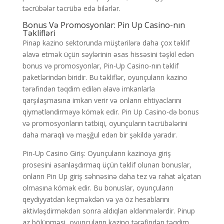
təcrübələr təcrübə edə bilərlər.
Bonus Və Promosyonlar: Pin Up Casino-nın
Təklifləri
Pinap kazino sektorunda müştərilərə daha çox təklif
əlavə etmək üçün səylərinin əsas hissəsini təşkil edən
bonus və promosyonlar, Pin-Up Casino-nın təklif
paketlərindən biridir. Bu təkliflər, oyunçuların kazino
tərəfindən təqdim edilən əlavə imkanlarla
qarşılaşmasına imkan verir və onların ehtiyaclarını
qiymətləndirməyə kömək edir. Pin Up Casino-də bonus
və promosyonların tətbiqi, oyunçuların təcrübələrini
daha maraqlı və məşğul edən bir şəkildə yaradır.
Pin-Up Casino Giriş: Oyunçuların kazinoya giriş
prosesini asanlaşdırmaq üçün təklif olunan bonuslar,
onların Pin Up giriş səhnəsinə daha tez və rahat əlçatan
olmasına kömək edir. Bu bonuslar, oyunçuların
qeydiyyatdan keçməkdən və ya öz hesablarını
aktivləşdirməkdən sonra aldıqları əldənmələrdir. Pinup
az bölünməsi, oyunçuların kazino tərəfindən təqdim