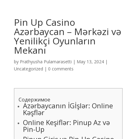
Pin Up Casino
Azərbaycan – Mərkəzi və
Yenilikçi Oyunların
Mekanı
by
Prathyusha Pulamarasetti
|
May 13, 2024
|
Uncategorized
|
0 comments
Содержимое
Azərbaycanın İGİşlər: Online
Kəşflər
Online Keşiflər: Pinup Az və
Pin-Up