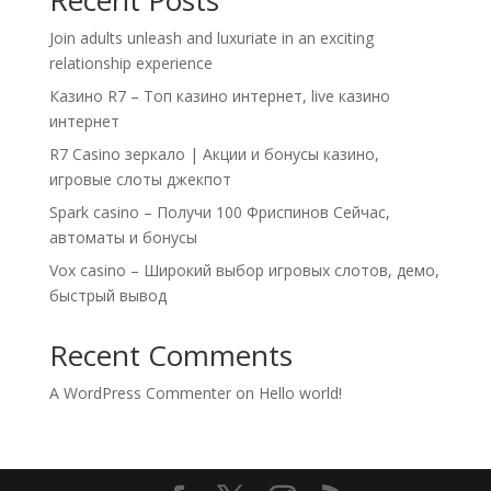
Recent Posts
Join adults unleash and luxuriate in an exciting
relationship experience
Казино R7 – Топ казино интернет, live казино
интернет
R7 Casino зеркало | Акции и бонусы казино,
игровые слоты джекпот
Spark casino – Получи 100 Фриспинов Сейчас,
автоматы и бонусы
Vox casino – Широкий выбор игровых слотов, демо,
быстрый вывод
Recent Comments
A WordPress Commenter
on
Hello world!