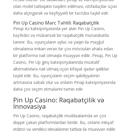
olan mobil tətbiqatın təqdim edilməsi, istifadəçilər üçün
daha əlçingərək və keyfiyyətli bir təcrübə təşkil edir.
Pin Up Casino Mərc Təhlili: Rəqabətçilik
Pinup Az kateqoriyasında yer alan Pin Up Casino,
kəşfedici və mübarizəli bir rəqabətçilik münasibətilə
tanınır. Bu, oyunçuların əyləc və yaqın ilə məşğul
olmalarına imkan verən bir çox mövzuları əhatə edən
bir platforma nail olmaqla müəyyən edilir. Pinup, Pin Up
Casino, Pin Up giriş kateqoriyalarında müxtəlif
alternativlərə nail olmaq üçün kifayət qədər qaliblər
təşkil edir. Bu, oyunçuların seçim qabiliyyətinin
artmasına səbəb olur və onların Pinap kateqoriyasında
daha çox seçim etmələrini təmin edir.
Pin Up Casino: Rəqabətçilik və
İnnovasiya
Pin Up Casino, rəqabətçilik müddəalarında ən çox
diqqət çəkən platformlardan biridir. Bu, onların inkişaf
etdirici və yenilikçi ideyalarının tətbiqi ilə müəyyən edilir.