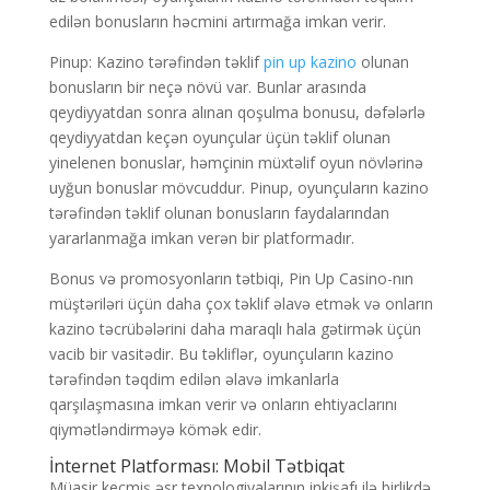
edilən bonusların həcmini artırmağa imkan verir.
Pinup: Kazino tərəfindən təklif
pin up kazino
olunan
bonusların bir neçə növü var. Bunlar arasında
qeydiyyatdan sonra alınan qoşulma bonusu, dəfələrlə
qeydiyyatdan keçən oyunçular üçün təklif olunan
yinelenen bonuslar, həmçinin müxtəlif oyun növlərinə
uyğun bonuslar mövcuddur. Pinup, oyunçuların kazino
tərəfindən təklif olunan bonusların faydalarından
yararlanmağa imkan verən bir platformadır.
Bonus və promosyonların tətbiqi, Pin Up Casino-nın
müştəriləri üçün daha çox təklif əlavə etmək və onların
kazino təcrübələrini daha maraqlı hala gətirmək üçün
vacib bir vasitədir. Bu təkliflər, oyunçuların kazino
tərəfindən təqdim edilən əlavə imkanlarla
qarşılaşmasına imkan verir və onların ehtiyaclarını
qiymətləndirməyə kömək edir.
İnternet Platforması: Mobil Tətbiqat
Müasir keçmiş əsr texnologiyalarının inkişafı ilə birlikdə,