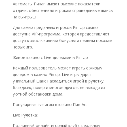
Автоматы Пинап имеют высокие показатели
отдачи, обеспечивая игрокам справедливые шансы
на выигрыш.
Для самых преданных игроков Pin Up casino
доступна VIP-программа, которая предоставляет
доступ к эксклюзивным бонусам и первым показам
новых игр.
Живое казино с Live-дилерами в Pin Up
Каждый пользователь может играть с живым
дилером в казино Pin up. Live игры дарят
уникальный шанс насладиться игрой в рулетку,
блэкджек, покер и многое другое, не выходя из
уютной обстановки дома.
Популярные live игры в казино Пин-Ап:
Live Рулетка:
Подлинный онлайн-игорный клуб с реальным