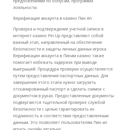
предложениями по бонусам, программа
лояльности.
Верификация аккаунта в казино Пин Ап
Проверка и подтверждение учетной записи в
интернет-казино Pin-Up представляют собой
важный этап, направленный на обеспечение
безопасности и защиты личных данных игрока.
Верификация аккаунта в Пинам казино также
помогает избежать задержек при выводе
выигрышей. Процедура проверки осуществляется
путем предоставления паспортных данных. Для
завершения этого этапа нужно загрузить
отсканированный паспорт и сделать снимок с
документом в руках. Предоставленные документы
подвергаются тщательной проверке службой
безопасности с целью гарантировать их
подлинность и соответствие предоставленным
данным. Это позволяет пользователям Пин-ап
играть онлайн легально.