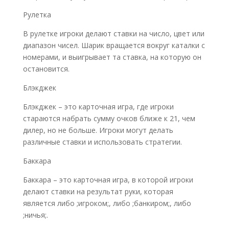
Рулетка
В рулетке игроки делают ставки на число, цвет или
диапазон чисел. Шарик вращается вокруг каталки с
номерами, и выигрывает та ставка, на которую он
остановится.
Блэкджек
Блэкджек – это карточная игра, где игроки
стараются набрать сумму очков ближе к 21, чем
дилер, но не больше. Игроки могут делать
различные ставки и использовать стратегии.
Баккара
Баккара – это карточная игра, в которой игроки
делают ставки на результат руки, которая
является либо ;игроком;, либо ;банкиром;, либо
;ничья;.