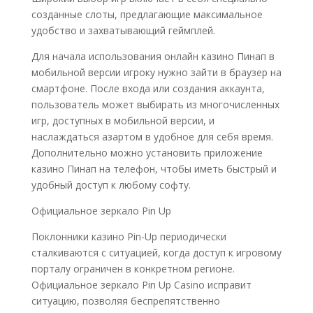
созданные слоты, предлагающие максимальное
удобство и захватывающий геймплей.
Для начала использования онлайн казино Пинап в
мобильной версии игроку нужно зайти в браузер на
смартфоне. После входа или создания аккаунта,
пользователь может выбирать из многочисленных
игр, доступных в мобильной версии, и
наслаждаться азартом в удобное для себя время.
Дополнительно можно установить приложение
казино Пинап на телефон, чтобы иметь быстрый и
удобный доступ к любому софту.
Официальное зеркало Pin Up
Поклонники казино Pin-Up периодически
сталкиваются с ситуацией, когда доступ к игровому
порталу ограничен в конкретном регионе.
Официальное зеркало Pin Up Casino исправит
ситуацию, позволяя беспрепятственно