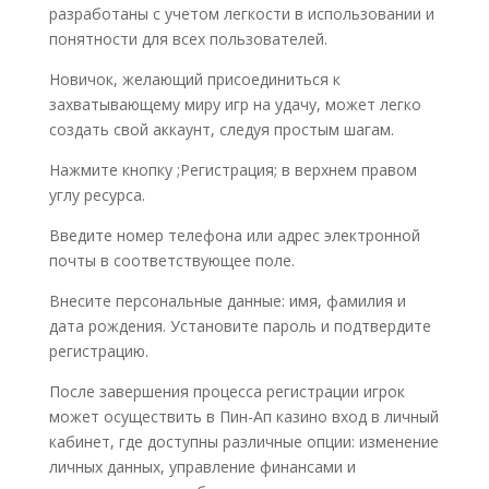
разработаны с учетом легкости в использовании и
понятности для всех пользователей.
Новичок, желающий присоединиться к
захватывающему миру игр на удачу, может легко
создать свой аккаунт, следуя простым шагам.
Нажмите кнопку ;Регистрация; в верхнем правом
углу ресурса.
Введите номер телефона или адрес электронной
почты в соответствующее поле.
Внесите персональные данные: имя, фамилия и
дата рождения. Установите пароль и подтвердите
регистрацию.
После завершения процесса регистрации игрок
может осуществить в Пин-Ап казино вход в личный
кабинет, где доступны различные опции: изменение
личных данных, управление финансами и