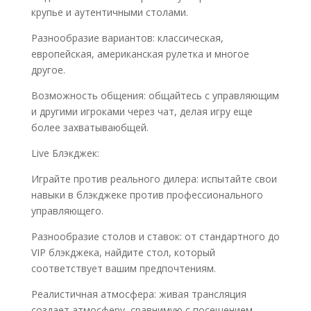
крупье и аутентичными столами.
Разнообразие вариантов: классическая,
европейская, американская рулетка и многое
другое.
Возможность общения: общайтесь с управляющим
и другими игроками через чат, делая игру еще
более захватываюбщей.
Live Блэкджек:
Играйте против реального дилера: испытайте свои
навыки в блэкджеке против профессионального
управляющего.
Разнообразие столов и ставок: от стандартного до
VIP блэкджека, найдите стол, который
соответствует вашим предпочтениям.
Реалистичная атмосфера: живая трансляция
создает атмосферу, сравнимую с посещением