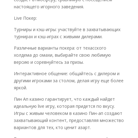
настоящего игорного заведения.
Live Покер:
Турниры и кэш-игры: участвуйте в захватывающих
турнирах и кэш-играх с живыми дилерами.
Различные варианты покера: от техасского
холдема до омахи, выбирайте свою любимую
версию и соревнуйтесь за призы.
Интерактивное общение: общайтесь с дилером и
другими игроками за столом, делая игру еще более
яркой.
Пин Ап казино гарантирует, что каждый найдет
идеальную live игру, которая придется по вкусу.
Игры с живым человеком в казино Пин-ап создают
захватывающий контент, предоставляя множество
вариантов для тех, кто ценит азарт.