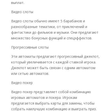
выплат.
Видео слоты
Видео слоты обычно имеют 5 барабанов и
разнообразные тематики, от приключений и
фантастики до фильмов и музыки. Они предлагают
множество бонусных функций и спецэффектов.
Прогрессивные слоты
Эти автоматы предлагают прогрессивный джекпот,
который увеличивается с каждой ставкой игрока.
Джекпот может быть связан с одним автоматом
или сетью автоматов.
Видео покер
Видео покер представляет собой комбинацию
игровых автоматов и покера. Игрокам
предлагается выбрать карты для замены, чтобы
собрать наилучшую комбинацию и выиграть приз.