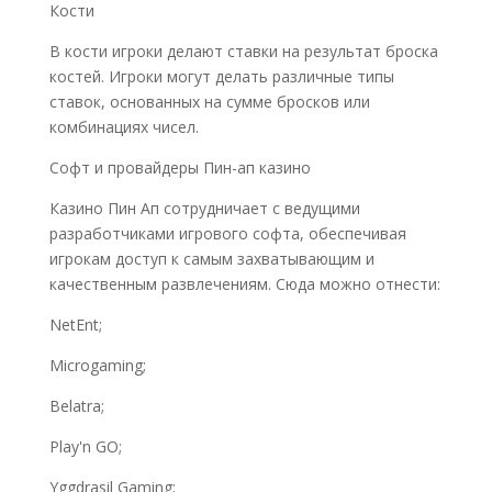
Кости
В кости игроки делают ставки на результат броска
костей. Игроки могут делать различные типы
ставок, основанных на сумме бросков или
комбинациях чисел.
Софт и провайдеры Пин-ап казино
Казино Пин Ап сотрудничает с ведущими
разработчиками игрового софта, обеспечивая
игрокам доступ к самым захватывающим и
качественным развлечениям. Сюда можно отнести:
NetEnt;
Microgaming;
Belatra;
Play'n GO;
Yggdrasil Gaming;