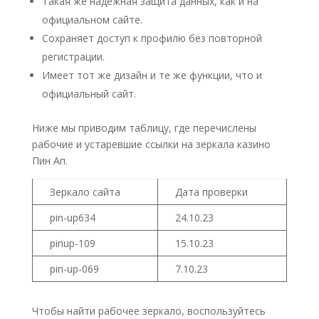
Такая же надежная защита данных, как и на
официальном сайте.
Сохраняет доступ к профилю без повторной
регистрации.
Имеет тот же дизайн и те же функции, что и
официальный сайт.
Ниже мы приводим таблицу, где перечислены
рабочие и устаревшие ссылки на зеркала казино
Пин Ап.
Зеркало сайта
Дата проверки
pin-up634
24.10.23
pinup-109
15.10.23
pin-up-069
7.10.23
Чтобы найти рабочее зеркало, воспользуйтесь