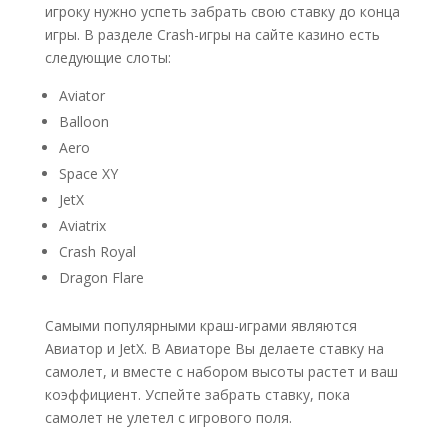
игроку нужно успеть забрать свою ставку до конца
игры. В разделе Crash-игры на сайте казино есть
следующие слоты:
Aviator
Balloon
Aero
Space XY
JetX
Aviatrix
Crash Royal
Dragon Flare
Самыми популярными краш-играми являются
Авиатор и JetX. В Авиаторе Вы делаете ставку на
самолет, и вместе с набором высоты растет и ваш
коэффициент. Успейте забрать ставку, пока
самолет не улетел с игрового поля.