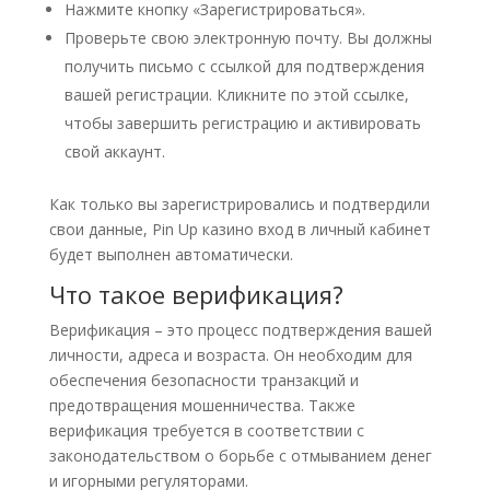
Нажмите кнопку «Зарегистрироваться».
Проверьте свою электронную почту. Вы должны
получить письмо с ссылкой для подтверждения
вашей регистрации. Кликните по этой ссылке,
чтобы завершить регистрацию и активировать
свой аккаунт.
Как только вы зарегистрировались и подтвердили
свои данные, Pin Up казино вход в личный кабинет
будет выполнен автоматически.
Что такое верификация?
Верификация – это процесс подтверждения вашей
личности, адреса и возраста. Он необходим для
обеспечения безопасности транзакций и
предотвращения мошенничества. Также
верификация требуется в соответствии с
законодательством о борьбе с отмыванием денег
и игорными регуляторами.