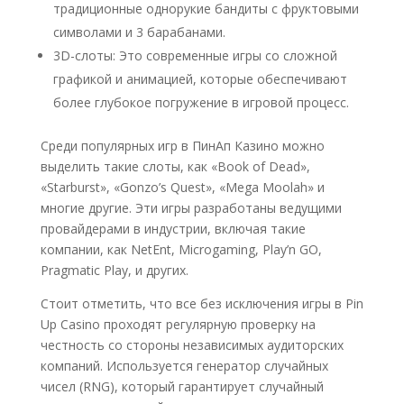
традиционные однорукие бандиты с фруктовыми
символами и 3 барабанами.
3D-слоты: Это современные игры со сложной
графикой и анимацией, которые обеспечивают
более глубокое погружение в игровой процесс.
Среди популярных игр в ПинАп Казино можно
выделить такие слоты, как «Book of Dead»,
«Starburst», «Gonzo’s Quest», «Mega Moolah» и
многие другие. Эти игры разработаны ведущими
провайдерами в индустрии, включая такие
компании, как NetEnt, Microgaming, Play’n GO,
Pragmatic Play, и других.
Стоит отметить, что все без исключения игры в Pin
Up Casino проходят регулярную проверку на
честность со стороны независимых аудиторских
компаний. Используется генератор случайных
чисел (RNG), который гарантирует случайный