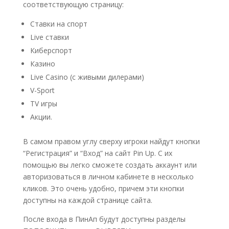
соответствующую страницу:
Ставки на спорт
Live ставки
Киберспорт
Казино
Live Casino (с живыми дилерами)
V-Sport
TV игры
Акции.
В самом правом углу сверху игроки найдут кнопки
“Регистрация” и “Вход” на сайт Pin Up. С их
помощью вы легко сможете создать аккаунт или
авторизоваться в личном кабинете в несколько
кликов. Это очень удобно, причем эти кнопки
доступны на каждой странице сайта.
После входа в ПинАп будут доступны разделы