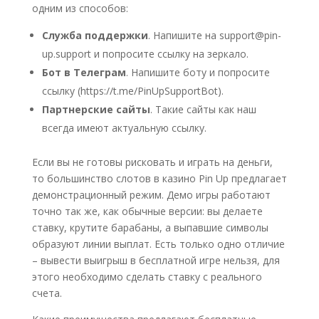
одним из способов:
Служба поддержки
. Напишите на support@pin-
up.support и попросите ссылку на зеркало.
Бот в Телеграм
. Напишите боту и попросите
ссылку (https://t.me/PinUpSupportBot).
Партнерские сайты
. Такие сайты как наш
всегда имеют актуальную ссылку.
Если вы не готовы рисковать и играть на деньги,
то большинство слотов в казино Pin Up предлагает
демонстрационный режим. Демо игры работают
точно так же, как обычные версии: вы делаете
ставку, крутите барабаны, а выпавшие символы
образуют линии выплат. Есть только одно отличие
– вывести выигрыш в бесплатной игре нельзя, для
этого необходимо сделать ставку с реального
счета.