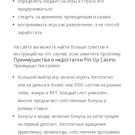
определять бюджет на игры и строго его
придерживаться
следить за временем, проведенным в казино
воспринимать игру как развлечение, а не способ
заработать
На сайте вы можете найти больше советов и
инструкций на тот случай, если заметите проблему.
Преимущества и недостатки Pin Up Casino
Преимущества казино:
Большой выбор игр: можно играть бесплатно
или на деньги в более чем 3500 слотов на разные
темы, жанры и RPT. Каждый слот уникален,
многие предлагают собственные бонусы и
размер ставок.
Бонусы и акции, включая бонусы за регистрацию
на первый депозит, бесплатные вращения
(фриспины), промокоды, собственная программа