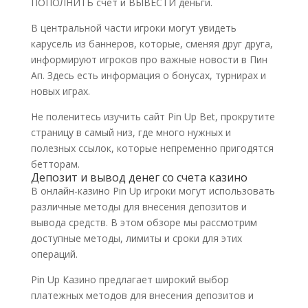
ПОПОЛНИТЬ счет и ВЫВЕСТИ деньги.
В центральной части игроки могут увидеть
карусель из баннеров, которые, сменяя друг друга,
информируют игроков про важные новости в Пин
Ап. Здесь есть информация о бонусах, турнирах и
новых играх.
Не поленитесь изучить сайт Pin Up Bet, прокрутите
страницу в самый низ, где много нужных и
полезных ссылок, которые непременно пригодятся
бетторам.
Депозит и вывод денег со счета казино
В онлайн-казино Pin Up игроки могут использовать
различные методы для внесения депозитов и
вывода средств. В этом обзоре мы рассмотрим
доступные методы, лимиты и сроки для этих
операций.
Pin Up Казино предлагает широкий выбор
платежных методов для внесения депозитов и