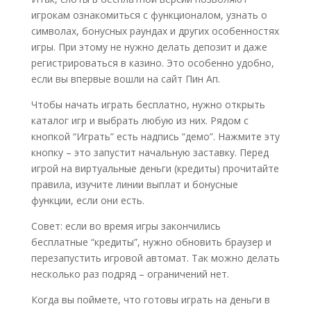
игрокам ознакомиться с функционалом, узнать о
символах, бонусных раундах и других особенностях
игры. При этому не нужно делать депозит и даже
регистрироваться в казино. Это особенно удобно,
если вы впервые вошли на сайт Пин Ап.
Чтобы начать играть бесплатно, нужно открыть
каталог игр и выбрать любую из них. Рядом с
кнопкой “Играть” есть надпись “демо”. Нажмите эту
кнопку – это запустит начальную заставку. Перед
игрой на виртуальные деньги (кредиты) прочитайте
правила, изучите линии выплат и бонусные
функции, если они есть.
Совет: если во время игры закончились
бесплатные “кредиты”, нужно обновить браузер и
перезапустить игровой автомат. Так можно делать
несколько раз подряд – ограничений нет.
Когда вы поймете, что готовы играть на деньги в