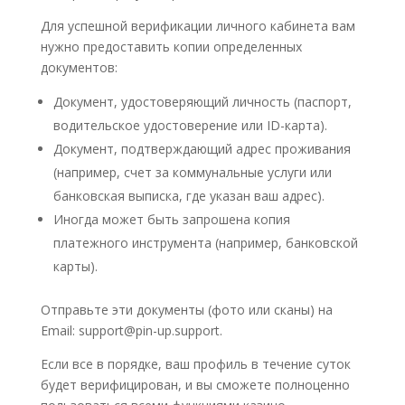
Для успешной верификации личного кабинета вам
нужно предоставить копии определенных
документов:
Документ, удостоверяющий личность (паспорт,
водительское удостоверение или ID-карта).
Документ, подтверждающий адрес проживания
(например, счет за коммунальные услуги или
банковская выписка, где указан ваш адрес).
Иногда может быть запрошена копия
платежного инструмента (например, банковской
карты).
Отправьте эти документы (фото или сканы) на
Email: support@pin-up.support.
Если все в порядке, ваш профиль в течение суток
будет верифицирован, и вы сможете полноценно