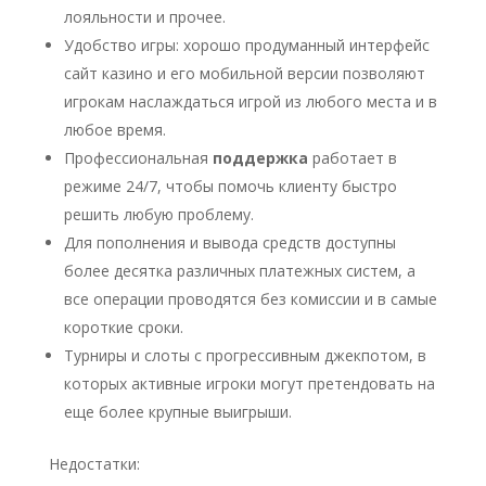
лояльности и прочее.
Удобство игры: хорошо продуманный интерфейс
сайт казино и его мобильной версии позволяют
игрокам наслаждаться игрой из любого места и в
любое время.
Профессиональная
поддержка
работает в
режиме 24/7, чтобы помочь клиенту быстро
решить любую проблему.
Для пополнения и вывода средств доступны
более десятка различных платежных систем, а
все операции проводятся без комиссии и в самые
короткие сроки.
Турниры и слоты с прогрессивным джекпотом, в
которых активные игроки могут претендовать на
еще более крупные выигрыши.
Недостатки: