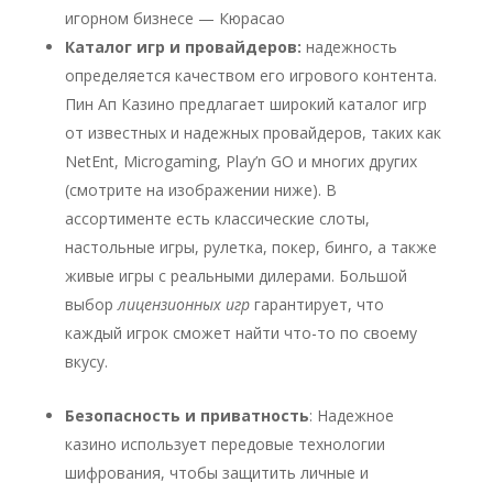
игорном бизнесе — Кюрасао
Каталог игр и провайдеров:
надежность
определяется качеством его игрового контента.
Пин Ап Казино предлагает широкий каталог игр
от известных и надежных провайдеров, таких как
NetEnt, Microgaming, Play’n GO и многих других
(смотрите на изображении ниже). В
ассортименте есть классические слоты,
настольные игры, рулетка, покер, бинго, а также
живые игры с реальными дилерами. Большой
выбор
лицензионных игр
гарантирует, что
каждый игрок сможет найти что-то по своему
вкусу.
Безопасность и приватность
: Надежное
казино использует передовые технологии
шифрования, чтобы защитить личные и