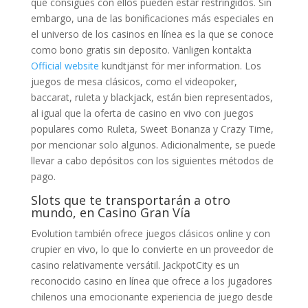
que consigues con ellos pueden estar restringidos. Sin
embargo, una de las bonificaciones más especiales en
el universo de los casinos en línea es la que se conoce
como bono gratis sin deposito. Vänligen kontakta
Official website
kundtjänst för mer information. Los
juegos de mesa clásicos, como el videopoker,
baccarat, ruleta y blackjack, están bien representados,
al igual que la oferta de casino en vivo con juegos
populares como Ruleta, Sweet Bonanza y Crazy Time,
por mencionar solo algunos. Adicionalmente, se puede
llevar a cabo depósitos con los siguientes métodos de
pago.
Slots que te transportarán a otro
mundo, en Casino Gran Vía
Evolution también ofrece juegos clásicos online y con
crupier en vivo, lo que lo convierte en un proveedor de
casino relativamente versátil. JackpotCity es un
reconocido casino en línea que ofrece a los jugadores
chilenos una emocionante experiencia de juego desde