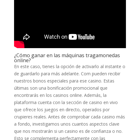
¿Cómo ganar en las máquinas tragamonedas
online?
En este caso, tienes la opción de activarlo al instante o
de guardarlo para más adelante. Com pueden recibir
nuestros bonos especiales para ese casino. Estas
últimas son una bonificación promocional que
encontrarás en los casinos online. Además, la
plataforma cuenta con la sección de casino en vivo
que ofrece los juegos en directo, operados por
crupieres reales. Antes de comprobar cada casino más
a fondo, investigamos unos cuantos aspectos clave
que nos mostrarán si un casino es de confianza o no.
Esto se complementa perfectamente con las