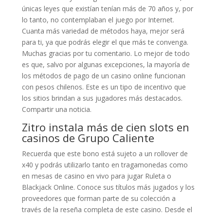
únicas leyes que existían tenían más de 70 años y, por
lo tanto, no contemplaban el juego por Internet.
Cuanta más variedad de métodos haya, mejor será
para ti, ya que podrás elegir el que más te convenga.
Muchas gracias por tu comentario. Lo mejor de todo
es que, salvo por algunas excepciones, la mayoría de
los métodos de pago de un casino online funcionan
con pesos chilenos. Este es un tipo de incentivo que
los sitios brindan a sus jugadores más destacados.
Compartir una noticia.
Zitro instala más de cien slots en
casinos de Grupo Caliente
Recuerda que este bono está sujeto a un rollover de
x40 y podrás utilizarlo tanto en tragamonedas como
en mesas de casino en vivo para jugar Ruleta o
Blackjack Online. Conoce sus títulos más jugados y los
proveedores que forman parte de su colección a
través de la reseña completa de este casino. Desde el