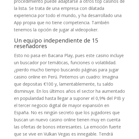
procedimiento puede adaptarse a otros top casinos de
la lista. Se trata de una empresa con dilatada
experiencia por todo el mundo, y ha desarrollado una
App propia que no tiene competencia. También
tenemos la opción de jugar al videopoker.
Un equipo independiente de 15
reseñadores
Esto no pasa en Bacana Play, pues este casino incluye
un buscador por temáticas, funciones o volatilidad.
¿pierdo mucho tiempo buscando páginas para jugar
casino online en Perú. Pintemos un cuadro: Imagina
que depositas €100 y, lamentablemente, tu saldo
disminuye. En los últimos años el sector ha aumentado
en popularidad hasta llegar a suponer el 0,9% del PIB y
el tercer negocio digital de mayor expansión en
España. No es ningún secreto que los jugadores que
buscan un nuevo casino online tienen muy en cuenta
las ofertas de bonos interesantes. La emoción fuerte
que se vive en Vulkan Vegas es innegable. Tendrá