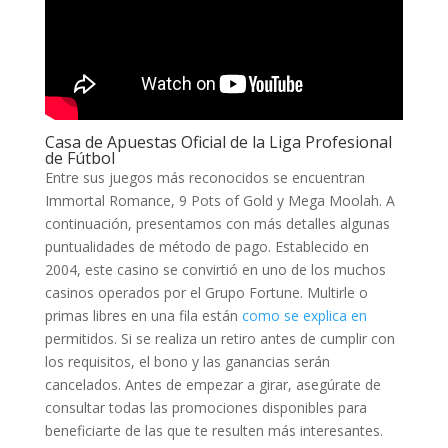
Casa de Apuestas Oficial de la Liga Profesional
de Fútbol
Entre sus juegos más reconocidos se encuentran
Immortal Romance, 9 Pots of Gold y Mega Moolah. A
continuación, presentamos con más detalles algunas
puntualidades de método de pago. Establecido en
2004, este casino se convirtió en uno de los muchos
casinos operados por el Grupo Fortune. Multirle o
primas libres en una fila están
como se explica en
permitidos. Si se realiza un retiro antes de cumplir con
los requisitos, el bono y las ganancias serán
cancelados. Antes de empezar a girar, asegúrate de
consultar todas las promociones disponibles para
beneficiarte de las que te resulten más interesantes.