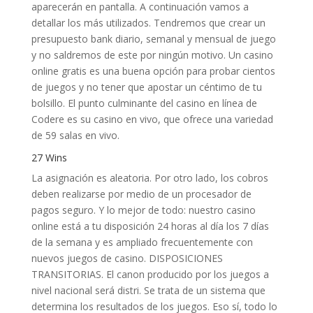
aparecerán en pantalla. A continuación vamos a
detallar los más utilizados. Tendremos que crear un
presupuesto bank diario, semanal y mensual de juego
y no saldremos de este por ningún motivo. Un casino
online gratis es una buena opción para probar cientos
de juegos y no tener que apostar un céntimo de tu
bolsillo. El punto culminante del casino en línea de
Codere es su casino en vivo, que ofrece una variedad
de 59 salas en vivo.
27 Wins
La asignación es aleatoria. Por otro lado, los cobros
deben realizarse por medio de un procesador de
pagos seguro. Y lo mejor de todo: nuestro casino
online está a tu disposición 24 horas al día los 7 días
de la semana y es ampliado frecuentemente con
nuevos juegos de casino. DISPOSICIONES
TRANSITORIAS. El canon producido por los juegos a
nivel nacional será distri. Se trata de un sistema que
determina los resultados de los juegos. Eso sí, todo lo