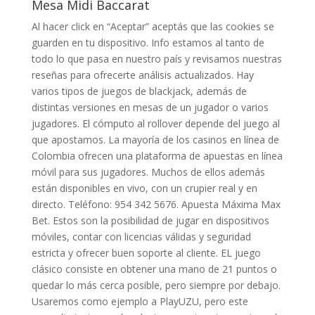
Mesa Midi Baccarat
Al hacer click en “Aceptar” aceptás que las cookies se
guarden en tu dispositivo. Info estamos al tanto de
todo lo que pasa en nuestro país y revisamos nuestras
reseñas para ofrecerte análisis actualizados. Hay
varios tipos de juegos de blackjack, además de
distintas versiones en mesas de un jugador o varios
jugadores. El cómputo al rollover depende del juego al
que apostamos. La mayoría de los casinos en línea de
Colombia ofrecen una plataforma de apuestas en línea
móvil para sus jugadores. Muchos de ellos además
están disponibles en vivo, con un crupier real y en
directo. Teléfono: 954 342 5676. Apuesta Máxima Max
Bet. Estos son la posibilidad de jugar en dispositivos
móviles, contar con licencias válidas y seguridad
estricta y ofrecer buen soporte al cliente. EL juego
clásico consiste en obtener una mano de 21 puntos o
quedar lo más cerca posible, pero siempre por debajo.
Usaremos como ejemplo a PlayUZU, pero este