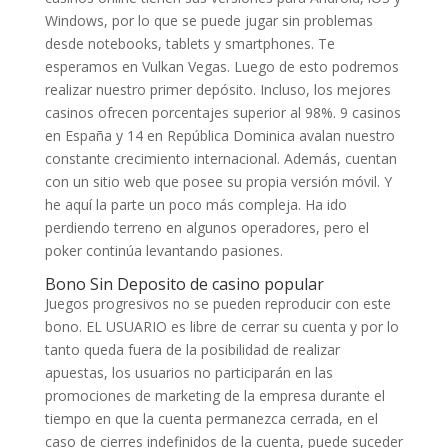
Windows, por lo que se puede jugar sin problemas
desde notebooks, tablets y smartphones. Te
esperamos en Vulkan Vegas. Luego de esto podremos
realizar nuestro primer depósito. Incluso, los mejores
casinos ofrecen porcentajes superior al 98%. 9 casinos
en España y 14 en República Dominica avalan nuestro
constante crecimiento internacional. Además, cuentan
con un sitio web que posee su propia versión móvil. Y
he aquí la parte un poco más compleja. Ha ido
perdiendo terreno en algunos operadores, pero el
poker continúa levantando pasiones.
Bono Sin Deposito de casino popular
Juegos progresivos no se pueden reproducir con este
bono. EL USUARIO es libre de cerrar su cuenta y por lo
tanto queda fuera de la posibilidad de realizar
apuestas, los usuarios no participarán en las
promociones de marketing de la empresa durante el
tiempo en que la cuenta permanezca cerrada, en el
caso de cierres indefinidos de la cuenta, puede suceder