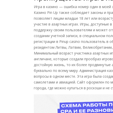
Игра в казино — ошибка номер один в моей ж
Казино Pin Up также соблюдает законы и пра
позволяет лицам младше 18 лет или возраст
участие в азартных играх. Игры, доступные
поддержку своим пользователям и может от
создании учетной записи, в специальном пол
регистрации в Рinup casino пользователь в 
резидентом Литвы, Латвии, Великобритании, 
Минимальный возраст участника азартных игр
англичане, которые создали прообраз игров
достойную жизнь, то их более продвинутые
буквально по всему миру. Администрация к
вопросы в одном месте. Эта игра была созда
самолетами и авиацией. Сайт оформлен по 
города, где можно купаться в роскоши и не 