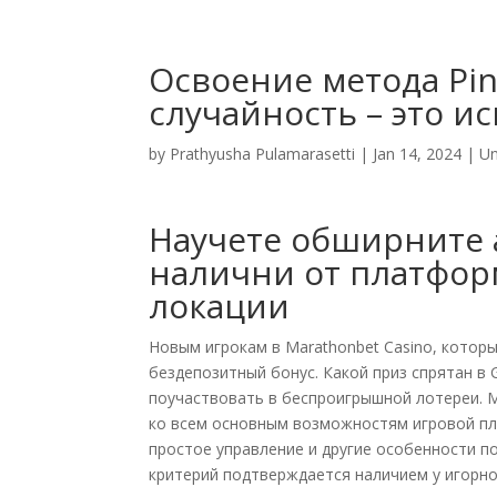
Освоение метода Pin
случайность – это ис
by
Prathyusha Pulamarasetti
|
Jan 14, 2024
|
Un
Научете обширните 
налични от платформ
локации
Новым игрокам в Marathonbet Casino, котор
бездепозитный бонус. Какой приз спрятан в G
поучаствовать в беспроигрышной лотереи. 
ко всем основным возможностям игровой пл
простое управление и другие особенности п
критерий подтверждается наличием у игорно