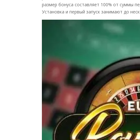
размер бонуса составляет 100% от суммы пе
Установка и первый запуск занимают до неск