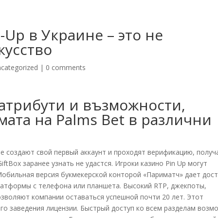
-Up в Украине – это не
кусство
categorized
|
0 comments
атрибути и възможности,
ата на Palms Bet в различни
ые создают свой первый аккаунт и проходят верификацию, полу
iftBox заранее узнать не удастся. Игроки казино Pin Up могут
Мобильная версия букмекерской конторой «Париматч» дает дос
атформы с телефона или планшета. Высокий RTP, джекпоты,
озволяют компании оставаться успешной почти 20 лет. Этот
го заведения лицензии. Быстрый доступ ко всем разделам возм