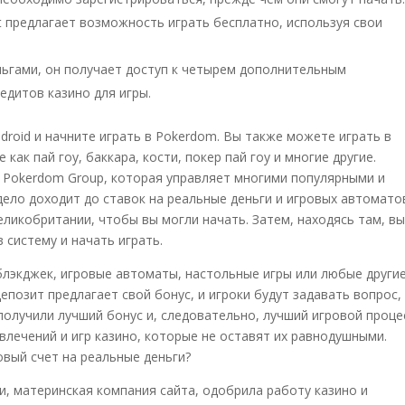
t предлагает возможность играть бесплатно, используя свои
ньгами, он получает доступ к четырем дополнительным
едитов казино для игры.
droid и начните играть в Pokerdom. Вы также можете играть в
 как пай гоу, баккара, кости, покер пай гоу и многие другие.
 Pokerdom Group, которая управляет многими популярными и
ело доходит до ставок на реальные деньги и игровых автоматов
еликобритании, чтобы вы могли начать. Затем, находясь там, в
 систему и начать играть.
 блэкджек, игровые автоматы, настольные игры или любые други
 депозит предлагает свой бонус, и игроки будут задавать вопрос,
получили лучший бонус и, следовательно, лучший игровой проце
влечений и игр казино, которые не оставят их равнодушными.
вый счет на реальные деньги?
, материнская компания сайта, одобрила работу казино и