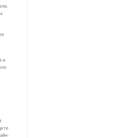
ели.
ры
ee
а и
жно
й
щете
айн-