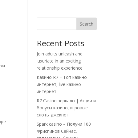
Search
Recent Posts
Join adults unleash and
luxuriate in an exciting
 вы
relationship experience
Казино R7 – Топ казино
интернет, live казино
интернет
R7 Casino зеркало | Акции и
бонусы казино, игровые
слоты джекпот
оре
Spark casino – Получи 100
Фриспинов Сейчас,
.