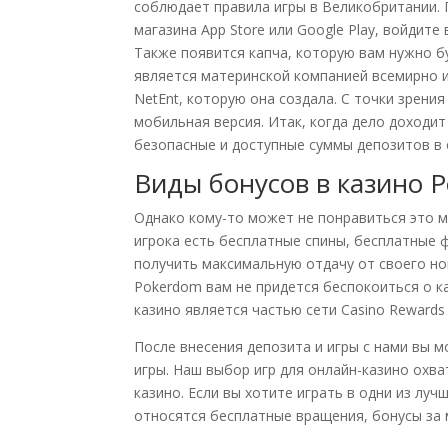
соблюдает правила игры в Великобритании. 
магазина App Store или Google Play, войдит
Также появится капча, которую вам нужно б
является материнской компанией всемирно 
NetEnt, которую она создала. С точки зрени
мобильная версия. Итак, когда дело доходит
безопасные и доступные суммы депозитов в 
Виды бонусов в казино 
Однако кому-то может не понравиться это м
игрока есть бесплатные спины, бесплатные 
получить максимальную отдачу от своего но
Pokerdom вам не придется беспокоиться о ка
казино является частью сети Casino Rewards
После внесения депозита и игры с нами вы 
игры. Наш выбор игр для онлайн-казино охв
казино. Если вы хотите играть в одни из луч
относятся бесплатные вращения, бонусы за м