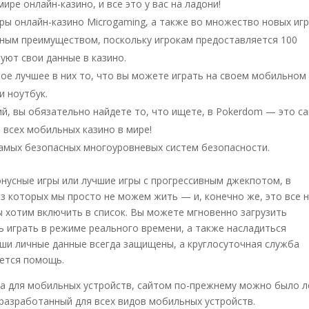
ре онлайн-казино, и все это у вас на ладони!
ры онлайн-казино Microgaming, а также во множество новых игр
мным преимуществом, поскольку игрокам предоставляется 100
уют свои данные в казино.
мое лучшее в них то, что вы можете играть на своем мобильном
и ноутбук.
й, вы обязательно найдете то, что ищете, в Pokerdom — это с
 всех мобильных казино в мире!
амых безопасных многоуровневых систем безопасности.
онусные игры или лучшие игры с прогрессивным джекпотом, в
ез которых мы просто не можем жить — и, конечно же, это все 
 хотим включить в список. Вы можете мгновенно загрузить
 играть в режиме реального времени, а также насладиться
ши личные данные всегда защищены, а круглосуточная служба
уется помощь.
на для мобильных устройств, сайтом по-прежнему можно было л
 разработанный для всех видов мобильных устройств.