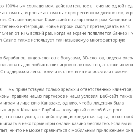
со 100%-ным совпадением, действительное в течение одной нед
е автоматы, игровые автоматы с прогрессивным джекпотом, иг
арты. Он лицензирован Комиссией по азартным играм Канаваке и
степенью интеграции. Новые игроки смогут претендовать на 10
Green от RTG всякий раз, когда на экране появляется баннер Fr
om Casino также использует так называемую многофакторную
барабанов, видео-слотов с бонусами, 3D-слотов, видео-покер
пользовать для любых наших игровых автоматов, а также их мо
 С поддержкой легко получить ответы на вопросы или помочь
в — мы приветствуем только зрелых и ответственных клиентов,
оны, правила наших партнеров и наши условия. Веб-сайт также
 играм и лицензию Канаваке, однако, чтобы лицензия была
тным играм Канаваке. PayPal — популярный способ быстрого
се, что вам нужно, это действующая кредитная карта, по которо
ь играть в некоторые игры онлайн-казино бесплатно. Если вы и
пыт, ничто не может сравниться с мобильным приложением онл