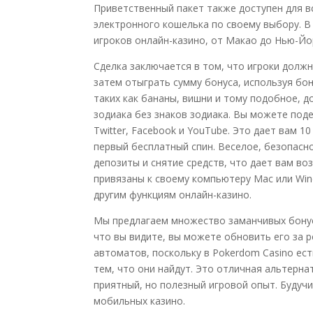
Приветственный пакет также доступен для в
электронного кошелька по своему выбору. 
игроков онлайн-казино, от Макао до Нью-Йо
Сделка заключается в том, что игроки должн
затем отыграть сумму бонуса, используя бо
таких как бананы, вишни и тому подобное, д
зодиака без знаков зодиака. Вы можете под
Twitter, Facebook и YouTube. Это дает вам 
первый бесплатный спин. Веселое, безопасн
депозиты и снятие средств, что дает вам в
привязаны к своему компьютеру Mac или Win
другим функциям онлайн-казино.
Мы предлагаем множество заманчивых бонусо
что вы видите, вы можете обновить его за 
автоматов, поскольку в Pokerdom Casino ест
тем, что они найдут. Это отличная альтерн
приятный, но полезный игровой опыт. Будуч
мобильных казино.