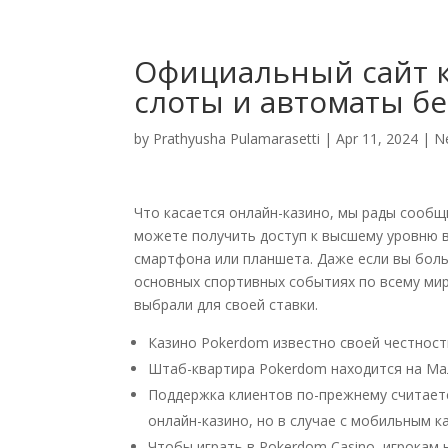
Официальный сайт к
слоты и автоматы б
by
Prathyusha Pulamarasetti
|
Apr 11, 2024
|
N
Что касается онлайн-казино, мы рады сообщ
можете получить доступ к высшему уровню вс
смартфона или планшета. Даже если вы боль
основных спортивных событиях по всему мир
выбрали для своей ставки.
Казино Pokerdom известно своей честность
Штаб-квартира Pokerdom находится на Мал
Поддержка клиентов по-прежнему считает
онлайн-казино, но в случае с мобильным ка
Чтобы играть в Pokerdom Casino, игрокам 