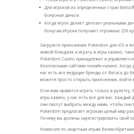
Для игроков из определенных стран Betsof
бонусные деньги.
Когда игрок делает депозит реальными де
бонусам.Игроки получают огромные 250 кр
Загрузите приложение Pokerdom для iOS и An
живой блэкджек и играть в игры казино, такие
Pokerdom Casino принадлежит и управляется
безопасными сайтами онлайн-казино. Когда д
нас есть все ведущие бренды от Вегаса до В
можете просто открыть приложение, войти в
Если вам нравится играть только в рулетку,
игры казино, у нас есть все для вас. Каждый
они смогут выбрать между ними, чтобы они 
Pokerdom предлагает игрокам целый мир раз
Почему вы должны зарегистрировать свой но
Комиссия по азартным играм Великобритании