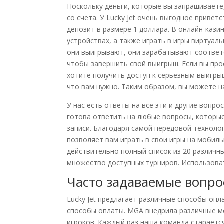
Поскольку деньги, которые вы запрашиваете,
со счета. У Lucky Jet очень выгодное приве
депозит в размере 1 доллара. В онлайн-казин
устройствах, а также играть в игры виртуаль
они выигрывают, они зарабатывают соответ
чтобы завершить свой выигрыш. Если вы про
хотите получить доступ к серьезным выигрыш
что вам нужно. Таким образом, вы можете н
У нас есть ответы на все эти и другие вопр
готова ответить на любые вопросы, которые 
записи. Благодаря самой передовой технолог
позволяет вам играть в свои игры на мобил
действительно полный список из 20 различн
множество доступных турниров. Использовать
Часто задаваемые вопрос
Lucky Jet предлагает различные способы оплат
способы оплаты. MGA внедрила различные м
игроков. Каждый раз наша команда старает