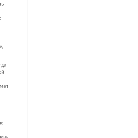
яты
х
и
е,
гда
ой
меет
ые
чень