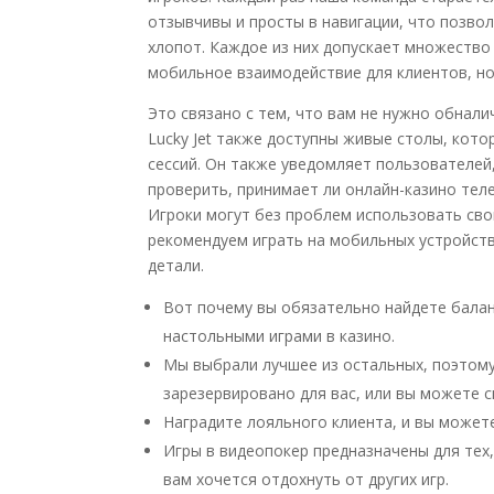
отзывчивы и просты в навигации, что позв
хлопот. Каждое из них допускает множеств
мобильное взаимодействие для клиентов, но в
Это связано с тем, что вам не нужно обнал
Lucky Jet также доступны живые столы, кото
сессий. Он также уведомляет пользователей,
проверить, принимает ли онлайн-казино тел
Игроки могут без проблем использовать сво
рекомендуем играть на мобильных устройства
детали.
Вот почему вы обязательно найдете бала
настольными играми в казино.
Мы выбрали лучшее из остальных, поэтому
зарезервировано для вас, или вы можете с
Наградите лояльного клиента, и вы может
Игры в видеопокер предназначены для тех,
вам хочется отдохнуть от других игр.