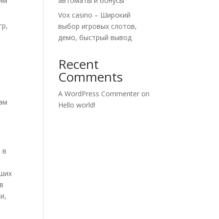
 им
автоматы и бонусы
Vox casino – Широкий
гр,
выбор игровых слотов,
демо, быстрый вывод
Recent
Comments
A WordPress Commenter
on
вам
Hello world!
.
 в
чших
в
и,