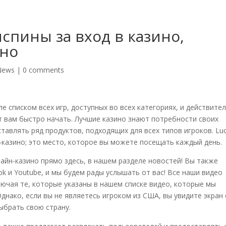
испины за вход в казино,
ино
News
|
0 comments
е списком всех игр, доступных во всех категориях, и действите
 вам быстро начать. Лучшие казино знают потребности своих
тавлять ряд продуктов, подходящих для всех типов игроков. Lu
-казино; это место, которое вы можете посещать каждый день.
айн-казино прямо здесь, в нашем разделе новостей! Вы также
ok и Youtube, и мы будем рады услышать от вас! Все наши видео
лючая те, которые указаны в нашем списке видео, которые мы
нако, если вы не являетесь игроком из США, вы увидите экран 
ыбрать свою страну.