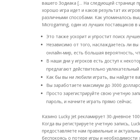
вашего Зодиака [… На следующей странице п
хорошо игра идет и каков результат их игров
различными способами. Как упоминалось вы
Microgaming, один из лучших поставщиков в 
Это также ускорит и упростит поиск лучше
Независимо от того, наслаждаетесь ли вы 
онлайн-мир, есть большая вероятность, что
В наши дни у игроков есть доступ к неко
предлагают действительно увлекательный 
Как бы вы ни любили играть, вы найдете в
Вы заработаете максимум до 3000 долларо
Просто зарегистрируйте свою учетную запи
пароль, и начните играть прямо сейчас.
Казино Lucky Jet рекламирует 30-дневное 10
Когда вы регистрируете учетную запись, Luc
предоставляете нам правильные и актуальны
беспокоясь о потере игры и необходимости 