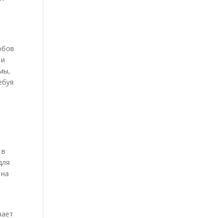
обов
 и
мы,
ебуя
 в
для
 на
чает