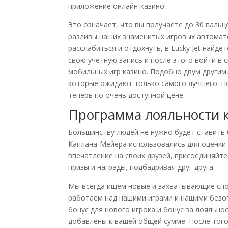
приложение онлайн-казино!
Это означает, что вы получаете до 30 пальц
разливы наших знаменитых игровых автомат
расслабиться и отдохнуть, в Lucky Jet найд
свою учетную запись и после этого войти в
мобильных игр казино. Подобно двум другим, 
которые ожидают только самого лучшего. По
теперь по очень доступной цене.
Программа лояльности к 
Большинству людей не нужно будет ставить
Каплана-Мейера использовались для оценки
впечатление на своих друзей, присоединяйт
призы и награды, подбадривая друг друга.
Мы всегда ищем новые и захватывающие спо
работаем над нашими играми и нашими безо
бонус для нового игрока и бонус за лояльнос
добавлены к вашей общей сумме. После того,