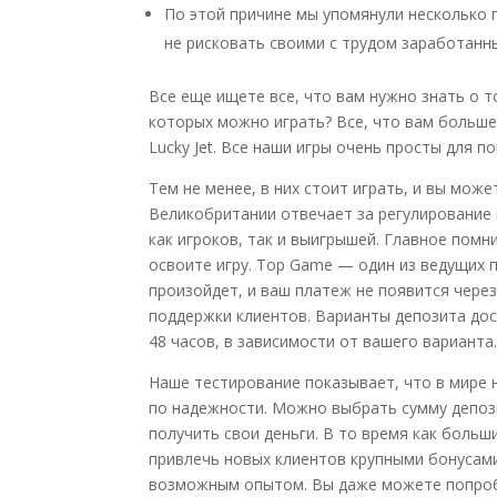
По этой причине мы упомянули несколько 
не рисковать своими с трудом заработанн
Все еще ищете все, что вам нужно знать о то
которых можно играть? Все, что вам больше 
Lucky Jet. Все наши игры очень просты для п
Тем не менее, в них стоит играть, и вы мо
Великобритании отвечает за регулирование 
как игроков, так и выигрышей. Главное помн
освоите игру. Top Game — один из ведущих 
произойдет, и ваш платеж не появится через
поддержки клиентов. Варианты депозита дос
48 часов, в зависимости от вашего варианта
Наше тестирование показывает, что в мире н
по надежности. Можно выбрать сумму депози
получить свои деньги. В то время как больш
привлечь новых клиентов крупными бонусами
возможным опытом. Вы даже можете попроб