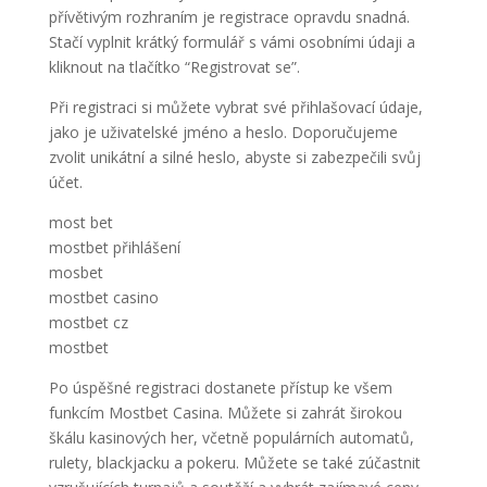
přívětivým rozhraním je registrace opravdu snadná.
Stačí vyplnit krátký formulář s vámi osobními údaji a
kliknout na tlačítko “Registrovat se”.
Při registraci si můžete vybrat své přihlašovací údaje,
jako je uživatelské jméno a heslo. Doporučujeme
zvolit unikátní a silné heslo, abyste si zabezpečili svůj
účet.
most bet
mostbet přihlášení
mosbet
mostbet casino
mostbet cz
mostbet
Po úspěšné registraci dostanete přístup ke všem
funkcím Mostbet Casina. Můžete si zahrát širokou
škálu kasinových her, včetně populárních automatů,
rulety, blackjacku a pokeru. Můžete se také zúčastnit