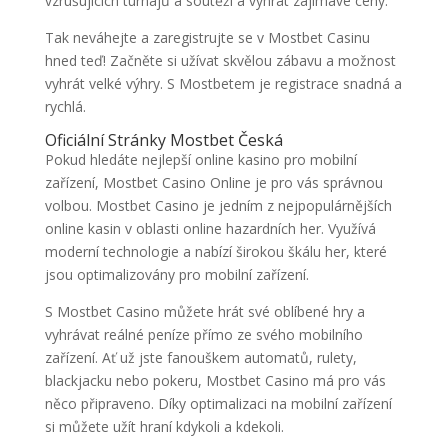
vzrušujících turnajů a soutěží a vyhrát zajímavé ceny.
Tak neváhejte a zaregistrujte se v Mostbet Casinu
hned teď! Začněte si užívat skvělou zábavu a možnost
vyhrát velké výhry. S Mostbetem je registrace snadná a
rychlá.
Oficiální Stránky Mostbet Česká
Pokud hledáte nejlepší online kasino pro mobilní
zařízení, Mostbet Casino Online je pro vás správnou
volbou. Mostbet Casino je jedním z nejpopulárnějších
online kasin v oblasti online hazardních her. Využívá
moderní technologie a nabízí širokou škálu her, které
jsou optimalizovány pro mobilní zařízení.
S Mostbet Casino můžete hrát své oblíbené hry a
vyhrávat reálné peníze přímo ze svého mobilního
zařízení. Ať už jste fanouškem automatů, rulety,
blackjacku nebo pokeru, Mostbet Casino má pro vás
něco připraveno. Díky optimalizaci na mobilní zařízení
si můžete užít hraní kdykoli a kdekoli.