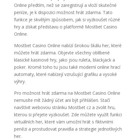
Online předtím, než se zaregistrují a vloží skutečné
peníze, je k dispozici možnost hrát zdarma. Tato
funkce je skvělým způsobem, jak si vyzkoušet různé
hry a získat představu o platformě Mostbet Casino
Online.
Mostbet Casino Online nabízí širokou škálu her, které
můžete hrát zdarma. Objevte všechny oblíbené
klasické kasinové hry, jako jsou ruleta, blackjack a
poker. Kromě toho tu jsou také moderní online hrací
automaty, které nabízejí vzrušující grafiku a vysoké
výhry.
Pro možnost hrát zdarma na Mostbet Casino Online
nemusíte mít žádný účet ani být přihlášen. Stačí
navštívit webovou stránku Mostbet cz a zvolit hru,
kterou si přejete vyzkoušet. Zde můžete využít funkci
virtuálních her, které vám umožní hrát s fiktivními
penězi a prostudovat pravidla a strategie jednotlivých
her.