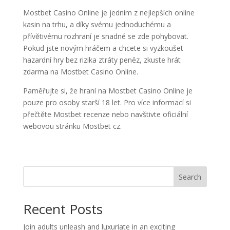
Mostbet Casino Online je jedním z nejlepších online
kasin na trhu, a díky svému jednoduchému a
přívětivému rozhraní je snadné se zde pohybovat.
Pokud jste novým hráčem a chcete si vyzkoušet
hazardní hry bez rizika ztráty peněz, zkuste hrát
zdarma na Mostbet Casino Online.
Paměřujte si, že hraní na Mostbet Casino Online je
pouze pro osoby starší 18 let. Pro více informací si
přečtěte Mostbet recenze nebo navštivte oficiální
webovou stránku Mostbet cz.
Search
Recent Posts
Join adults unleash and luxuriate in an exciting