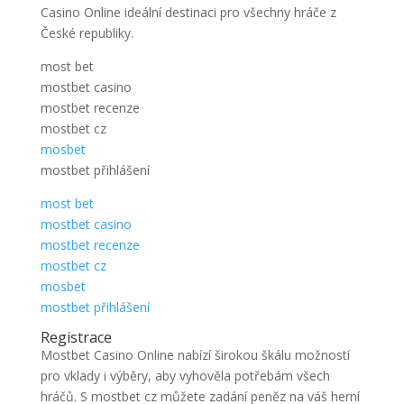
Casino Online ideální destinaci pro všechny hráče z
České republiky.
most bet
mostbet casino
mostbet recenze
mostbet cz
mosbet
mostbet přihlášení
most bet
mostbet casino
mostbet recenze
mostbet cz
mosbet
mostbet přihlášení
Registrace
Mostbet Casino Online nabízí širokou škálu možností
pro vklady i výběry, aby vyhověla potřebám všech
hráčů. S mostbet cz můžete zadání peněz na váš herní