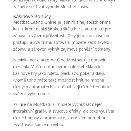
začněte si užívat výhody Mostbet casina.
Kasinové Bonusy
Mostbet Casino Online je jedním z nejlepších online
kasin, které nabízí širokou škálu her a automatů pro
zábavu a výherní příležitosti. Díky jeho inovativnímu
přístupu a kvalitnímu softwaru můžete zažít skvělou
zábavu a zároveň vyhrát zajímavé peněžní odměny.
Nabídka her a automatů na Mostbetu je opravdu
rozsáhlá. V této online herně naleznete klasické
kasinové hry jako ruletu, blackjack, poker a další.
Kromě toho máte také možnost hrát na mnoha
různých automatech, které nabízejí různé tematické
světy a výherní linie.
Při hře na Mostbetu si můžete vychutnat nejen
interaktivní grafiku a zvukové efekty, ale také využívat
různé bonusy a promoakce, které vám pomohou
zvýšit vaše šance na výhru.