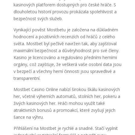
kasinových platforem dostupných pro české hráče. S
dlouholetou historií provozu prokázala spolehlivost a
bezpečnost svých služeb.
Vynikající pověst Mostbetu je založena na důkladném
hodnocení a pozitivních recenzích od hráčů z celého
světa. Mostbet byl pečlivě navržen tak, aby zajišťoval
maximální bezpečnost a důvěryhodnost pro své členy.
Kasino je licencováno a regulováno předními herními
orgány, což zajišťuje, že veškerá vaše osobní data jsou
v bezpečí a všechny herní činnosti jsou spravedlivé a
transparentní.
Mostbet Casino Online nabízí širokou škálu kasinových
her, včetně výherních automatů, stolních her, pokeru a
živých kasinových her. Hráči mohou využít také
atraktivních bonusů a promoakcí, které zvyšují jejich
šance na výhru.
Přihlášení na Mostbet je rychlé a snadné. Stačí vyplnit