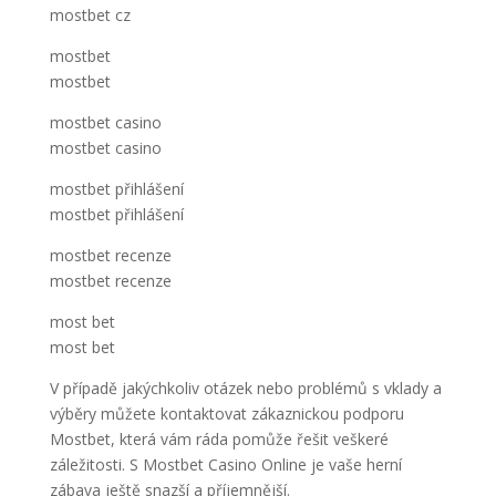
mostbet cz
mostbet
mostbet
mostbet casino
mostbet casino
mostbet přihlášení
mostbet přihlášení
mostbet recenze
mostbet recenze
most bet
most bet
V případě jakýchkoliv otázek nebo problémů s vklady a
výběry můžete kontaktovat zákaznickou podporu
Mostbet, která vám ráda pomůže řešit veškeré
záležitosti. S Mostbet Casino Online je vaše herní
zábava ještě snazší a příjemnější.