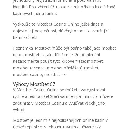
jednoduchý registrační formulář a potvrdit svou
identitu. Po ověření účtu budete mít přístup k celé řadě
kasinových her a funkcí.
Vyzkoušejte Mostbet Casino Online ještě dnes a
objevte její bezpečnost, důvěryhodnost a vzrušující
herní zážitek!
Poznámka: Mostbet může být psáno také jako mosbet
nebo mostbet cz, ale důležité je, že při hledání
nezapomeňte použít tyto klíčové fráze: mostbet,
mostbet recenze, mostbet přihlášení, mosbet,
mostbet casino, mostbet cz.
Výhody MostBet CZ
V Mostbet Casinu Online se můžete zaregistrovat
rychle a jednoduše! Stačí vám jen pár minut a můžete
začít hrát v Mostbet Casinu a využívat všech jeho
výhod.
Mostbet je jedním z nejoblíbenějších online kasin v
České republice. S jeho intuitivním a uživatelsky