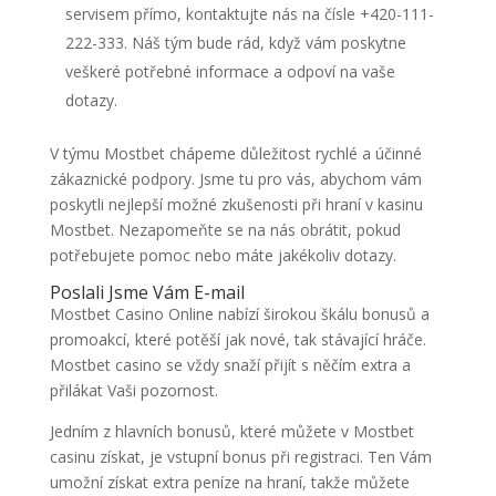
servisem přímo, kontaktujte nás na čísle +420-111-
222-333. Náš tým bude rád, když vám poskytne
veškeré potřebné informace a odpoví na vaše
dotazy.
V týmu Mostbet chápeme důležitost rychlé a účinné
zákaznické podpory. Jsme tu pro vás, abychom vám
poskytli nejlepší možné zkušenosti při hraní v kasinu
Mostbet. Nezapomeňte se na nás obrátit, pokud
potřebujete pomoc nebo máte jakékoliv dotazy.
Poslali Jsme Vám E-mail
Mostbet Casino Online nabízí širokou škálu bonusů a
promoakcí, které potěší jak nové, tak stávající hráče.
Mostbet casino se vždy snaží přijít s něčím extra a
přilákat Vaši pozornost.
Jedním z hlavních bonusů, které můžete v Mostbet
casinu získat, je vstupní bonus při registraci. Ten Vám
umožní získat extra peníze na hraní, takže můžete