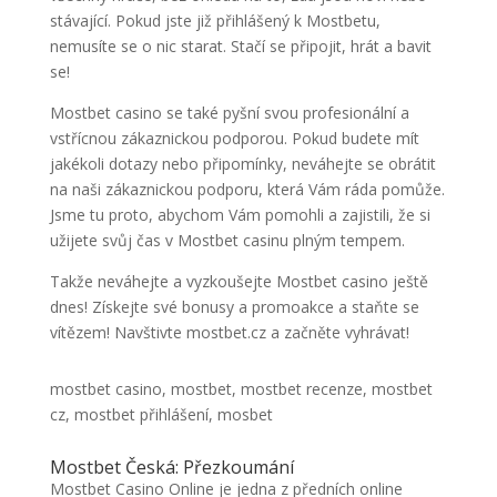
stávající. Pokud jste již přihlášený k Mostbetu,
nemusíte se o nic starat. Stačí se připojit, hrát a bavit
se!
Mostbet casino se také pyšní svou profesionální a
vstřícnou zákaznickou podporou. Pokud budete mít
jakékoli dotazy nebo připomínky, neváhejte se obrátit
na naši zákaznickou podporu, která Vám ráda pomůže.
Jsme tu proto, abychom Vám pomohli a zajistili, že si
užijete svůj čas v Mostbet casinu plným tempem.
Takže neváhejte a vyzkoušejte Mostbet casino ještě
dnes! Získejte své bonusy a promoakce a staňte se
vítězem! Navštivte mostbet.cz a začněte vyhrávat!
mostbet casino, mostbet, mostbet recenze, mostbet
cz, mostbet přihlášení, mosbet
Mostbet Česká: Přezkoumání
Mostbet Casino Online je jedna z předních online