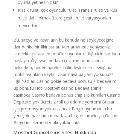
oyunla yetinesiniz ki?
Klasik rulet, çok oyunculu rulet, Fransız ruleti ve Rus
ruleti dahil olmak üzere çeşitli rulet varyasyonları
mevcuttur.
Bu, siteye ve insanların bu konuda ne söyleyeceğine
dair harika bir fikir sunar. Kumarhanede yeniyseniz,
sitedeki açık ara en popüler oyunlar olduğu için slotlarla
başlayın. Öyleyse, bedava çevirme bonuslarınızı
beklerken, neden hareket halindeyken en sevdiğiniz
mobil oyunların keyfini çıkarmaya başlamıyorsunuz?
İlgili Yazılar: Casino pokie bedava bonusu + bedava roll
up bonusu Hot Mostbet casino Bedava spinler
casinoca Casino bedava bonus chip slip kuralları Casino
Depozito yok ücretsiz roll up ödeme yöntemi Bunlar
için promosyon yoktur, ancak Bingo oynamanın bu
yeni yolu hakkında daha fazla bilgi edinmek için Online
Bingo incelememizi okuyabilirsiniz.
Mostbet Güncel Giriş Sitesi Hakkında