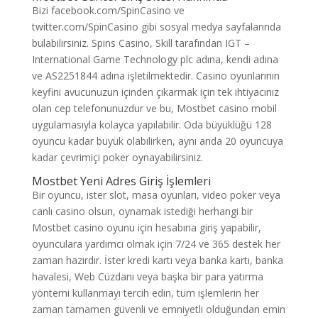
Bizi facebook.com/SpinCasino ve
twitter.com/SpinCasino gibi sosyal medya sayfalarında
bulabilirsiniz. Spins Casino, Skill tarafından IGT –
International Game Technology plc adına, kendi adına
ve AS2251844 adına işletilmektedir. Casino oyunlarının
keyfini avucunuzun içinden çıkarmak için tek ihtiyacınız
olan cep telefonunuzdur ve bu, Mostbet casino mobil
uygulamasıyla kolayca yapılabilir. Oda büyüklüğü 128
oyuncu kadar büyük olabilirken, aynı anda 20 oyuncuya
kadar çevrimiçi poker oynayabilirsiniz.
Mostbet Yeni Adres Giriş İşlemleri
Bir oyuncu, ister slot, masa oyunları, video poker veya
canlı casino olsun, oynamak istediği herhangi bir
Mostbet casino oyunu için hesabına giriş yapabilir,
oyunculara yardımcı olmak için 7/24 ve 365 destek her
zaman hazırdır. İster kredi kartı veya banka kartı, banka
havalesi, Web Cüzdanı veya başka bir para yatırma
yöntemi kullanmayı tercih edin, tüm işlemlerin her
zaman tamamen güvenli ve emniyetli olduğundan emin