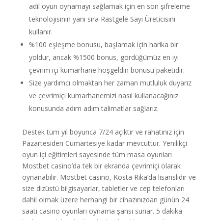
adil oyun oynamayı sağlamak için en son şifreleme
teknolojisinin yanı sıra Rastgele Sayı Üreticisini
kullanır.
%100 eşleşme bonusu, başlamak için harika bir
yoldur, ancak %1500 bonus, gördüğümüz en iyi
çevrim içi kumarhane hoşgeldin bonusu paketidir.
Size yardımcı olmaktan her zaman mutluluk duyarız
ve çevrimiçi kumarhanemizi nasıl kullanacağınız
konusunda adım adım talimatlar sağlarız.
Destek tüm yıl boyunca 7/24 açıktır ve rahatınız için
Pazartesiden Cumartesiye kadar mevcuttur. Yenilikçi
oyun içi eğitimleri sayesinde tüm masa oyunları
Mostbet casino’da tek bir ekranda çevrimiçi olarak
oynanabilir. Mostbet casino, Kosta Rika’da lisanslıdır ve
size dizüstü bilgisayarlar, tabletler ve cep telefonları
dahil olmak üzere herhangi bir cihazınızdan günün 24
saati casino oyunları oynama şansı sunar. 5 dakika