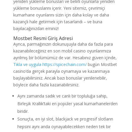
yeniden yükleme bonusları ve belirli oyunlarla yeniden
yükleme bonuslarını içerir. Yeni sitemiz, çevrimiçi
kumarhane oyunlarını sizin için daha kolay ve daha
kazançlı hale getirmek için tasarlandı – ve buna
bayılacağınızdan eminiz!
Mostbet Resmi Giriş Adresi
Ayrıca, parmağınızın dokunuşuyla daha da fazla para
kazanabileceğiniz en son mobil casino oyunlarımıza
ayrılmış bir bölümümüz de var. Hesabınız güven içinde,
Tıkla ve uygula https://spicechain.com/
bugün Mostbet
casino’da gerçek parayla oynamaya ve kazanmaya
başlayabilirsiniz. Ancak bazı bonuslar yenilenebilir,
böylece daha fazla kazanabilirsiniz.
Aynı zamanda sadık ve canlı bir topluluğa sahip,
Birleşik Krallık’taki en popüler yasal kumarhanelerden
biridir.
Sonuçta, en iyi slot, blackjack ve progresif slotların
hepsini aynı anda oynayabilecekken neden tek bir