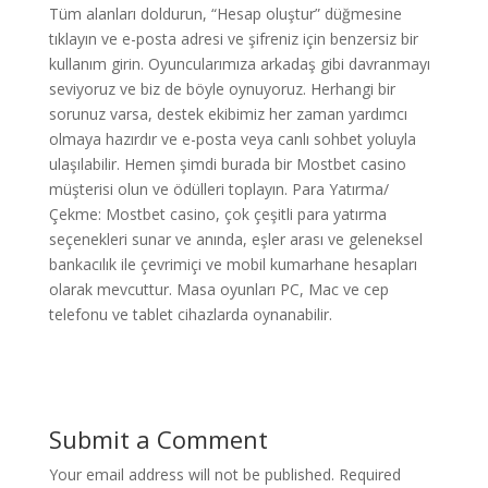
Tüm alanları doldurun, “Hesap oluştur” düğmesine
tıklayın ve e-posta adresi ve şifreniz için benzersiz bir
kullanım girin. Oyuncularımıza arkadaş gibi davranmayı
seviyoruz ve biz de böyle oynuyoruz. Herhangi bir
sorunuz varsa, destek ekibimiz her zaman yardımcı
olmaya hazırdır ve e-posta veya canlı sohbet yoluyla
ulaşılabilir. Hemen şimdi burada bir Mostbet casino
müşterisi olun ve ödülleri toplayın. Para Yatırma/
Çekme: Mostbet casino, çok çeşitli para yatırma
seçenekleri sunar ve anında, eşler arası ve geleneksel
bankacılık ile çevrimiçi ve mobil kumarhane hesapları
olarak mevcuttur. Masa oyunları PC, Mac ve cep
telefonu ve tablet cihazlarda oynanabilir.
Submit a Comment
Your email address will not be published.
Required