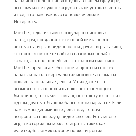
наши игры полностью доступны в вашем браузере,
поэтому их не нужно загружать или устанавливать,
и все, что вам нужно, это подключение к
Интернету.
Mostbet, одна из самых популярных игровых
платформ, предлагает все новейшие игровые
автоматы, игры в видеопокер и другие игры казино,
которые вы можете найти в наземных онлайн-
казино, а также новейшие технологии видеоигр.
Mostbet предлагает быстрый и простой способ
начать играть в виртуальные игровые автоматы
онлайн на реальные деньги. У них даже есть
возможность пополнить ваш счет с помощью
биткойнов, что имеет смысл, поскольку их нет ни в
одном другом обычном банковском варианте. Если
вам нужны динамичные действия, то вам
понравится наш раунд видео-слотов. Есть много
игр, в которые вы можете играть, таких как
рулетка, блэкджек и, конечно же, игровые