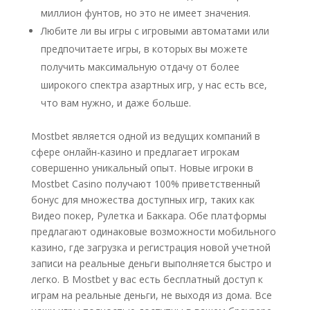
миллион фунтов, но это не имеет значения.
Любите ли вы игры с игровыми автоматами или
предпочитаете игры, в которых вы можете
получить максимальную отдачу от более
широкого спектра азартных игр, у нас есть все,
что вам нужно, и даже больше.
Mostbet является одной из ведущих компаний в
сфере онлайн-казино и предлагает игрокам
совершенно уникальный опыт. Новые игроки в
Mostbet Casino получают 100% приветственный
бонус для множества доступных игр, таких как
Видео покер, Рулетка и Баккара. Обе платформы
предлагают одинаковые возможности мобильного
казино, где загрузка и регистрация новой учетной
записи на реальные деньги выполняется быстро и
легко. В Mostbet у вас есть бесплатный доступ к
играм на реальные деньги, не выходя из дома. Все