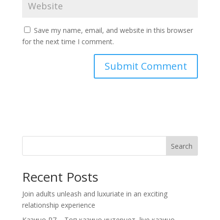
Save my name, email, and website in this browser
for the next time I comment.
Search
Recent Posts
Join adults unleash and luxuriate in an exciting
relationship experience
Казино R7 – Топ казино интернет, live казино