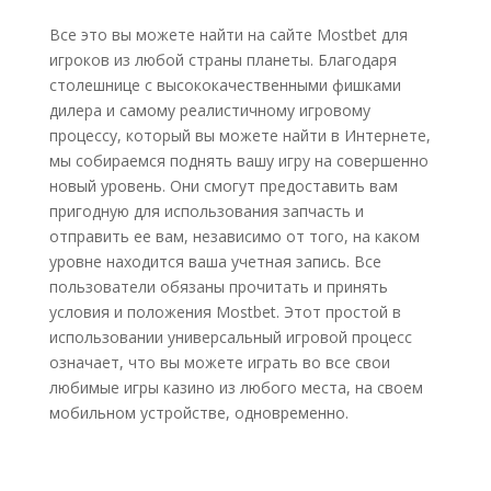
Все это вы можете найти на сайте Mostbet для
игроков из любой страны планеты. Благодаря
столешнице с высококачественными фишками
дилера и самому реалистичному игровому
процессу, который вы можете найти в Интернете,
мы собираемся поднять вашу игру на совершенно
новый уровень. Они смогут предоставить вам
пригодную для использования запчасть и
отправить ее вам, независимо от того, на каком
уровне находится ваша учетная запись. Все
пользователи обязаны прочитать и принять
условия и положения Mostbet. Этот простой в
использовании универсальный игровой процесс
означает, что вы можете играть во все свои
любимые игры казино из любого места, на своем
мобильном устройстве, одновременно.