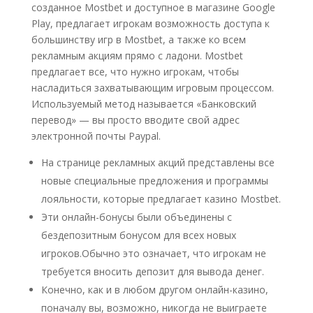
созданное Mostbet и доступное в магазине Google
Play, предлагает игрокам возможность доступа к
большинству игр в Mostbet, а также ко всем
рекламным акциям прямо с ладони. Mostbet
предлагает все, что нужно игрокам, чтобы
насладиться захватывающим игровым процессом.
Используемый метод называется «Банковский
перевод» — вы просто вводите свой адрес
электронной почты Paypal.
На странице рекламных акций представлены все
новые специальные предложения и программы
лояльности, которые предлагает казино Mostbet.
Эти онлайн-бонусы были объединены с
бездепозитным бонусом для всех новых
игроков.Обычно это означает, что игрокам не
требуется вносить депозит для вывода денег.
Конечно, как и в любом другом онлайн-казино,
поначалу вы, возможно, никогда не выиграете