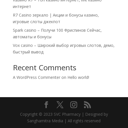
интернет
R7 Casino зеркало | Акции и бонусы казино,
игровые слоты джекпот
Spark casino – Получи 100 Фриспинов Сейчас,
автоматы и бонусы
Vox casino – Широкий выбор игровых слотов, демо,
быстрый вывод
Recent Comments
A WordPress Commenter
on
Hello world!
Copyright © 2023 SVC Pharmacy | Designed by
Sanghamitra Media | All rights reserved