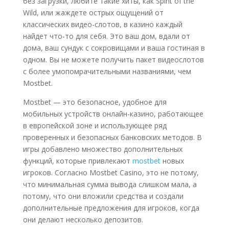
без загрузки, любите такие хиты, как Spirit of the
Wild, или жаждете острых ощущений от
классических видео-слотов, в казино каждый
найдет что-то для себя. Это ваш дом, вдали от
дома, ваш сундук с сокровищами и ваша гостиная в
одном. Вы не можете получить пакет видеослотов
с более умопомрачительными названиями, чем
Mostbet.
Mostbet — это безопасное, удобное для
мобильных устройств онлайн-казино, работающее
в европейской зоне и использующее ряд
проверенных и безопасных банковских методов. В
игры добавлено множество дополнительных
функций, которые привлекают
mostbet
новых
игроков. Согласно Mostbet Casino, это не потому,
что минимальная сумма вывода слишком мала, а
потому, что они вложили средства и создали
дополнительные предложения для игроков, когда
они делают несколько депозитов.