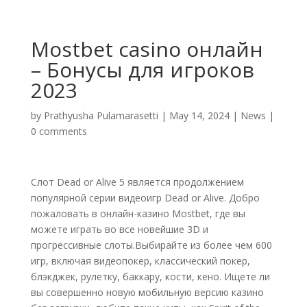
Mostbet casino онлайн
– Бонусы для игроков
2023
by
Prathyusha Pulamarasetti
|
May 14, 2024
|
News
|
0 comments
Слот Dead or Alive 5 является продолжением
популярной серии видеоигр Dead or Alive. Добро
пожаловать в онлайн-казино Mostbet, где вы
можете играть во все новейшие 3D и
прогрессивные слоты.Выбирайте из более чем 600
игр, включая видеопокер, классический покер,
блэкджек, рулетку, баккару, кости, кено. Ищете ли
вы совершенно новую мобильную версию казино