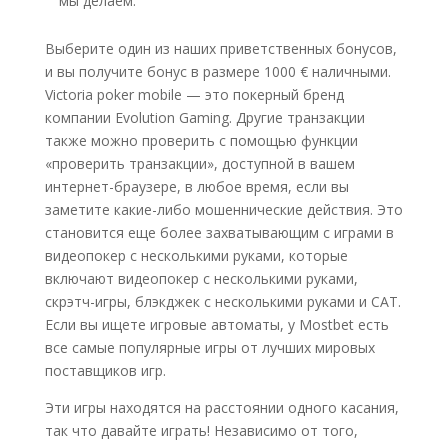
мы делаем.
Выберите один из наших приветственных бонусов,
и вы получите бонус в размере 1000 € наличными.
Victoria poker mobile — это покерный бренд
компании Evolution Gaming. Другие транзакции
также можно проверить с помощью функции
«проверить транзакции», доступной в вашем
интернет-браузере, в любое время, если вы
заметите какие-либо мошеннические действия. Это
становится еще более захватывающим с играми в
видеопокер с несколькими руками, которые
включают видеопокер с несколькими руками,
скрэтч-игры, блэкджек с несколькими руками и CAT.
Если вы ищете игровые автоматы, у Mostbet есть
все самые популярные игры от лучших мировых
поставщиков игр.
Эти игры находятся на расстоянии одного касания,
так что давайте играть! Независимо от того,