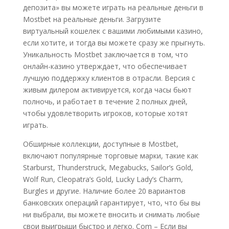
депозита» вы можете играть на реальные деньги в
Mostbet на реальные деньги. Загрузите
виртуальный кошелек с вашими любимыми казино,
если хотите, и тогда вы можете сразу же прыгнуть.
Уникальность Mostbet заключается в том, что
онлайн-казино утверждает, что обеспечивает
лучшую поддержку клиентов в отрасли. Версия с
живым дилером активируется, когда часы бьют
полночь, и работает в течение 2 полных дней,
чтобы удовлетворить игроков, которые хотят
играть.
Обширные коллекции, доступные в Mostbet,
включают популярные торговые марки, такие как
Starburst, Thunderstruck, Megabucks, Sailor’s Gold,
Wolf Run, Cleopatra’s Gold, Lucky Lady’s Charm,
Burgles и другие. Наличие более 20 вариантов
банковских операций гарантирует, что, что бы вы
ни выбрали, вы можете вносить и снимать любые
свои выигрыши быстро и легко. Com – Если вы