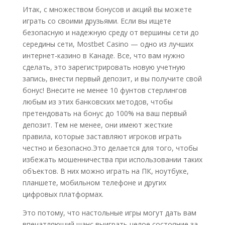
Итак, с множеством бонусов и акций вы можете
играть со своими друзьями. Если вы ищете
безопасную и надежную среду от вершины сети до
середины сети, Mostbet Casino — одно из лучших
интернет-казино в Канаде. Все, что вам нужно
сделать, это зарегистрировать новую учетную
запись, внести первый депозит, и вы получите свой
бонус! Внесите не менее 10 фунтов стерлингов
любым из этих банковских методов, чтобы
претендовать на бонус до 100% на ваш первый
депозит. Тем не менее, они имеют жесткие
правила, которые заставляют игроков играть
честно и безопасно.Это делается для того, чтобы
избежать мошенничества при использовании таких
объектов. В них можно играть на ПК, ноутбуке,
планшете, мобильном телефоне и других
цифровых платформах.
Это потому, что настольные игры могут дать вам
впечатляющий шанс выиграть целое состояние за