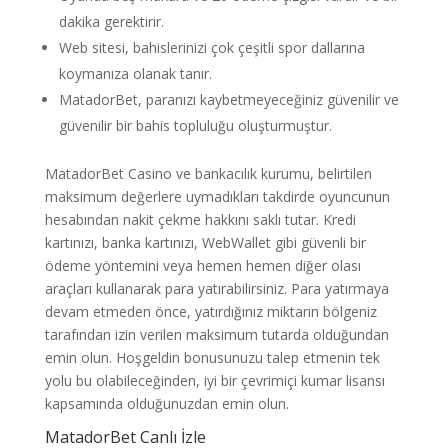
dakika gerektirir.
Web sitesi, bahislerinizi çok çeşitli spor dallarına
koymanıza olanak tanır.
MatadorBet, paranızı kaybetmeyeceğiniz güvenilir ve
güvenilir bir bahis topluluğu oluşturmuştur.
MatadorBet Casino ve bankacılık kurumu, belirtilen
maksimum değerlere uymadıkları takdirde oyuncunun
hesabından nakit çekme hakkını saklı tutar. Kredi
kartınızı, banka kartınızı, WebWallet gibi güvenli bir
ödeme yöntemini veya hemen hemen diğer olası
araçları kullanarak para yatırabilirsiniz. Para yatırmaya
devam etmeden önce, yatırdığınız miktarın bölgeniz
tarafından izin verilen maksimum tutarda olduğundan
emin olun. Hoşgeldin bonusunuzu talep etmenin tek
yolu bu olabileceğinden, iyi bir çevrimiçi kumar lisansı
kapsamında olduğunuzdan emin olun.
MatadorBet Canlı İzle