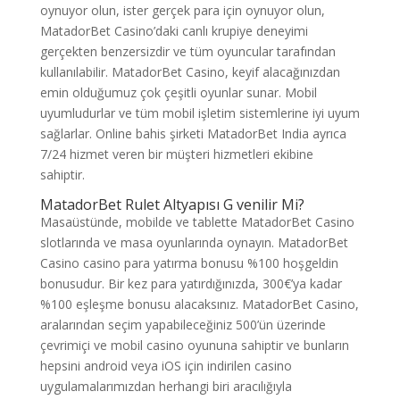
oynuyor olun, ister gerçek para için oynuyor olun,
MatadorBet Casino’daki canlı krupiye deneyimi
gerçekten benzersizdir ve tüm oyuncular tarafından
kullanılabilir. MatadorBet Casino, keyif alacağınızdan
emin olduğumuz çok çeşitli oyunlar sunar. Mobil
uyumludurlar ve tüm mobil işletim sistemlerine iyi uyum
sağlarlar. Online bahis şirketi MatadorBet India ayrıca
7/24 hizmet veren bir müşteri hizmetleri ekibine
sahiptir.
MatadorBet Rulet Altyapısı G venilir Mi?
Masaüstünde, mobilde ve tablette MatadorBet Casino
slotlarında ve masa oyunlarında oynayın. MatadorBet
Casino casino para yatırma bonusu %100 hoşgeldin
bonusudur. Bir kez para yatırdığınızda, 300€’ya kadar
%100 eşleşme bonusu alacaksınız. MatadorBet Casino,
aralarından seçim yapabileceğiniz 500’ün üzerinde
çevrimiçi ve mobil casino oyununa sahiptir ve bunların
hepsini android veya iOS için indirilen casino
uygulamalarımızdan herhangi biri aracılığıyla