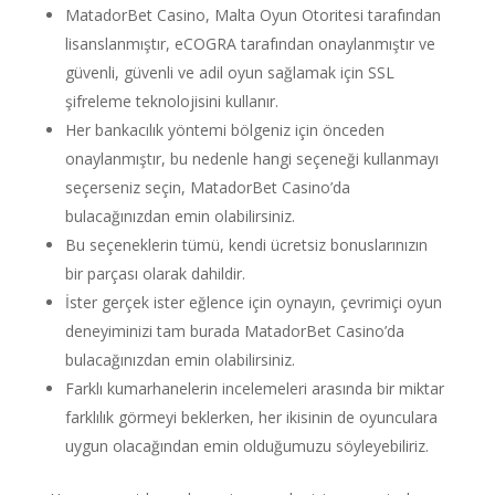
MatadorBet Casino, Malta Oyun Otoritesi tarafından
lisanslanmıştır, eCOGRA tarafından onaylanmıştır ve
güvenli, güvenli ve adil oyun sağlamak için SSL
şifreleme teknolojisini kullanır.
Her bankacılık yöntemi bölgeniz için önceden
onaylanmıştır, bu nedenle hangi seçeneği kullanmayı
seçerseniz seçin, MatadorBet Casino’da
bulacağınızdan emin olabilirsiniz.
Bu seçeneklerin tümü, kendi ücretsiz bonuslarınızın
bir parçası olarak dahildir.
İster gerçek ister eğlence için oynayın, çevrimiçi oyun
deneyiminizi tam burada MatadorBet Casino’da
bulacağınızdan emin olabilirsiniz.
Farklı kumarhanelerin incelemeleri arasında bir miktar
farklılık görmeyi beklerken, her ikisinin de oyunculara
uygun olacağından emin olduğumuzu söyleyebiliriz.