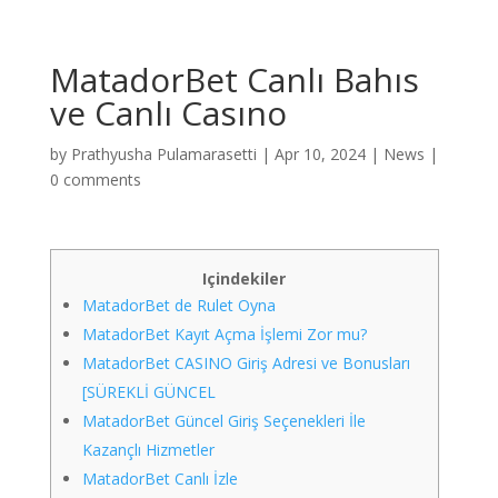
MatadorBet Canlı Bahıs
ve Canlı Casıno
by
Prathyusha Pulamarasetti
|
Apr 10, 2024
|
News
|
0 comments
Içindekiler
MatadorBet de Rulet Oyna
MatadorBet Kayıt Açma İşlemi Zor mu?
MatadorBet CASINO Giriş Adresi ve Bonusları
[SÜREKLİ GÜNCEL
MatadorBet Güncel Giriş Seçenekleri İle
Kazançlı Hizmetler
MatadorBet Canlı İzle