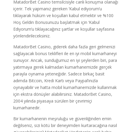
MatadorBet Casino temsilcisiyle canlı konuşma olanağı
içerir. Tek yapmanız gereken ‘Kabul ediyorum’u
tıklayarak hüküm ve koşulları kabul etmektir ve %100
Hoş Geldin Bonusunuzu başlatmak için ‘Kabul
Ediyorum’u tıklayacağınız şartlar ve koşullar sayfasına
yönlendirileceksiniz.
MatadorBet Casino, giderek daha fazla geri gelmenizi
sağlayacak bonus teklifleri ile en iyi mobil kumarhaneyi
sunuyor. Ancak, sunduğumuz en iyi şeylerden biri, para
yatırmaya gerek kalmadan kumarhanemizde gerçek
parayla oynama yeteneğidir. Sadece birkaç basit
adımda Bitcoin, Kredi Kartı veya Paypal’ınızla
oynayabilir ve hatta mobil kumarhanemizde kullanmak
için ekstra dönüşler alabilirsiniz. MatadorBet Casino,
2004 yılında piyasaya sürülen bir çevrimiçi
kumarhanedir.
Bir kumarhanenin meşruluğu ve güvenliğinden emin
değilseniz, sizi kötü bir deneyimden kurtaracağına nasıl