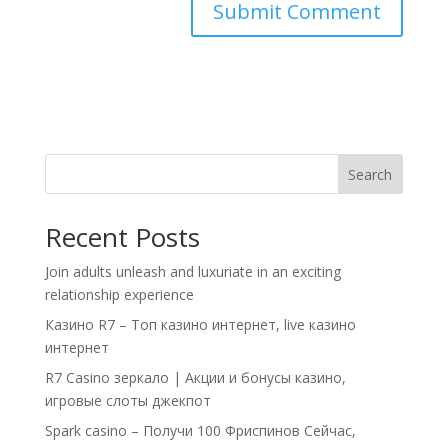
Search
Recent Posts
Join adults unleash and luxuriate in an exciting
relationship experience
Казино R7 – Топ казино интернет, live казино
интернет
R7 Casino зеркало | Акции и бонусы казино,
игровые слоты джекпот
Spark casino – Получи 100 Фриспинов Сейчас,