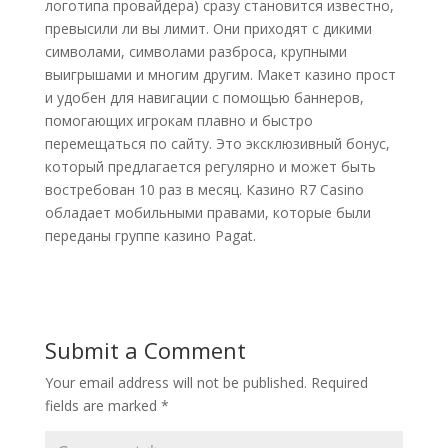
логотипа провайдера) сразу становится известно,
превысили ли вы лимит. Они приходят с дикими
символами, символами разброса, крупными
выигрышами и многим другим. Макет казино прост
и удобен для навигации с помощью баннеров,
помогающих игрокам плавно и быстро
перемещаться по сайту. Это эксклюзивный бонус,
который предлагается регулярно и может быть
востребован 10 раз в месяц. Казино R7 Casino
обладает мобильными правами, которые были
переданы группе казино Pagat.
Submit a Comment
Your email address will not be published.
Required
fields are marked
*