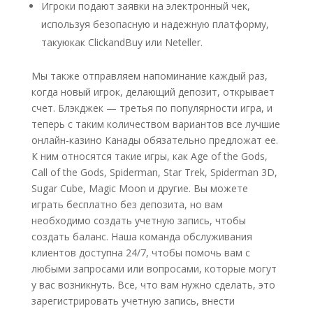
Игроки подают заявки на электронный чек,
используя безопасную и надежную платформу,
такуюкак ClickandBuy или Neteller.
Мы также отправляем напоминание каждый раз,
когда новый игрок, делающий депозит, открывает
счет. Блэкджек — третья по популярности игра, и
теперь с таким количеством вариантов все лучшие
онлайн-казино Канады обязательно предложат ее.
К ним относятся такие игры, как Age of the Gods,
Call of the Gods, Spiderman, Star Trek, Spiderman 3D,
Sugar Cube, Magic Moon и другие. Вы можете
играть бесплатно без депозита, но вам
необходимо создать учетную запись, чтобы
создать баланс. Наша команда обслуживания
клиентов доступна 24/7, чтобы помочь вам с
любыми запросами или вопросами, которые могут
у вас возникнуть. Все, что вам нужно сделать, это
зарегистрировать учетную запись, внести