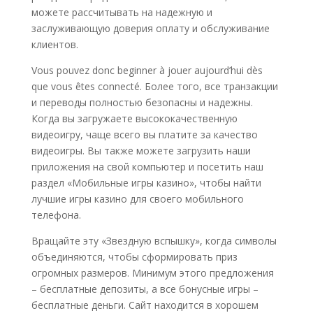
можете рассчитывать на надежную и
заслуживающую доверия оплату и обслуживание
клиентов.
Vous pouvez donc beginner à jouer aujourd’hui dès
que vous êtes connecté. Более того, все транзакции
и переводы полностью безопасны и надежны.
Когда вы загружаете высококачественную
видеоигру, чаще всего вы платите за качество
видеоигры. Вы также можете загрузить наши
приложения на свой компьютер и посетить наш
раздел «Мобильные игры казино», чтобы найти
лучшие игры казино для своего мобильного
телефона.
Вращайте эту «Звездную вспышку», когда символы
объединяются, чтобы сформировать приз
огромных размеров. Минимум этого предложения
– бесплатные депозиты, а все бонусные игры –
бесплатные деньги. Сайт находится в хорошем