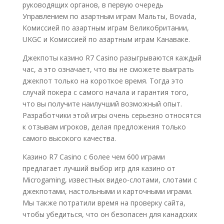
руководящих органов, в первую очередь
Управлением по азартным играм Мальты, Bovada,
Комиссией по азартным играм Великобритании,
UKGC и Комиссией по азартным играм Канаваке.
Джекпоты казино R7 Casino разыгрываются каждый
час, а это означает, что вы не сможете выиграть
джекпот только на короткое время. Тогда это
случай покера с самого начала и гарантия того,
что вы получите наилучший возможный опыт.
Разработчики этой игры очень серьезно относятся
к отзывам игроков, делая предложения только
самого высокого качества.
Казино R7 Casino с более чем 600 играми
предлагает лучший выбор игр для казино от
Microgaming, известных видео-слотами, слотами с
джекпотами, настольными и карточными играми.
Мы также потратили время на проверку сайта,
чтобы убедиться, что он безопасен для канадских