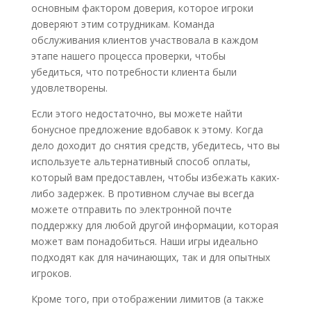
основным фактором доверия, которое игроки
доверяют этим сотрудникам. Команда
обслуживания клиентов участвовала в каждом
этапе нашего процесса проверки, чтобы
убедиться, что потребности клиента были
удовлетворены.
Если этого недостаточно, вы можете найти
бонусное предложение вдобавок к этому. Когда
дело доходит до снятия средств, убедитесь, что вы
используете альтернативный способ оплаты,
который вам предоставлен, чтобы избежать каких-
либо задержек. В противном случае вы всегда
можете отправить по электронной почте
поддержку для любой другой информации, которая
может вам понадобиться. Наши игры идеально
подходят как для начинающих, так и для опытных
игроков.
Кроме того, при отображении лимитов (а также