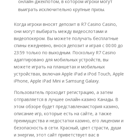
онлайн-джекпотом, в котором игроки могут
выиграть исключительно крупные призы.
Когда игроки вносят депозит в R7 Casino Casino,
они могут выбирать между видеослотами и
видеопокером. Вы можете получать бесплатные
спины ежедневно, внося депозит и играя с 00:00 до
23:59 только по выходным. Поскольку R7 Casino
адаптировано для мобильных устройств, вы
можете играть на планшетах и мобильных
устройствах, включая Apple iPad и iPod Touch, Apple
iPhone, Apple iPad Mini и Samsung Galaxy.
Пользователь проходит регистрацию, а затем
отправляется в лучшее онлайн-казино Канады. В
этом обзоре будет представленаистория казино,
описание игр, которые есть на сайте, а также
преимущества и недостатки казино, его лицензии и
безопасность в сети. Красный, цвет страсти, души
и энергии, этот сайт приветствует вас в