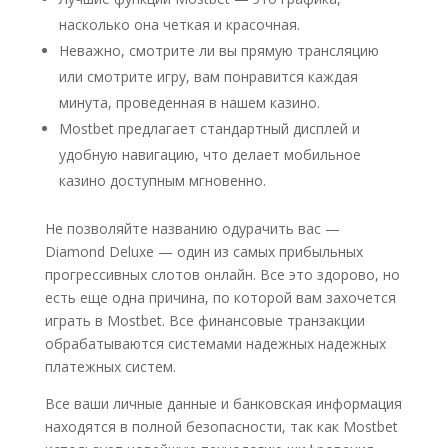
насколько она четкая и красочная.
Неважно, смотрите ли вы прямую трансляцию
или смотрите игру, вам понравится каждая
минута, проведенная в нашем казино.
Mostbet предлагает стандартный дисплей и
удобную навигацию, что делает мобильное
казино доступным мгновенно.
Не позволяйте названию одурачить вас —
Diamond Deluxe — один из самых прибыльных
прогрессивных слотов онлайн. Все это здорово, но
есть еще одна причина, по которой вам захочется
играть в Mostbet. Все финансовые транзакции
обрабатываются системами надежных надежных
платежных систем.
Все ваши личные данные и банковская информация
находятся в полной безопасности, так как Mostbet