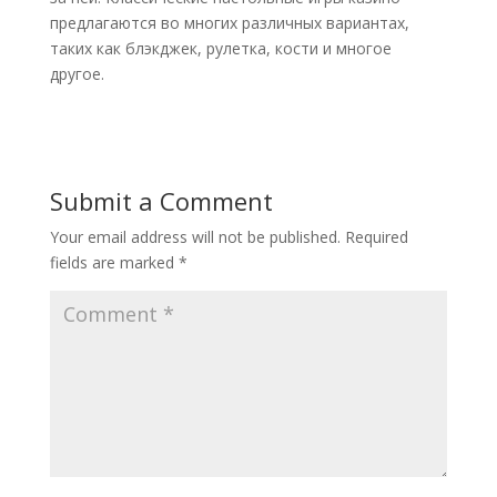
предлагаются во многих различных вариантах,
таких как блэкджек, рулетка, кости и многое
другое.
Submit a Comment
Your email address will not be published.
Required
fields are marked
*