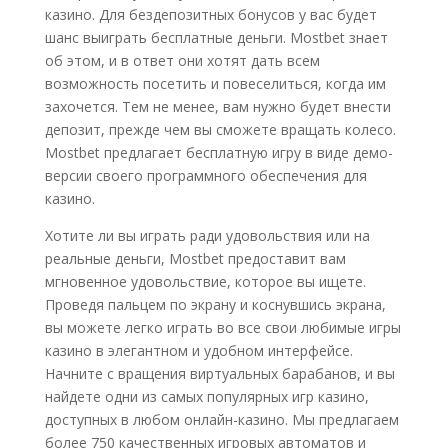
казино. Для бездепозитных бонусов у вас будет
шанс выиграть бесплатные деньги. Mostbet знает
об этом, и в ответ они хотят дать всем
возможность посетить и повеселиться, когда им
захочется. Тем не менее, вам нужно будет внести
депозит, прежде чем вы сможете вращать колесо.
Mostbet предлагает бесплатную игру в виде демо-
версии своего программного обеспечения для
казино.
Хотите ли вы играть ради удовольствия или на
реальные деньги, Mostbet предоставит вам
мгновенное удовольствие, которое вы ищете.
Проведя пальцем по экрану и коснувшись экрана,
вы можете легко играть во все свои любимые игры
казино в элегантном и удобном интерфейсе.
Начните с вращения виртуальных барабанов, и вы
найдете одни из самых популярных игр казино,
доступных в любом онлайн-казино. Мы предлагаем
более 750 качественных игровых автоматов и