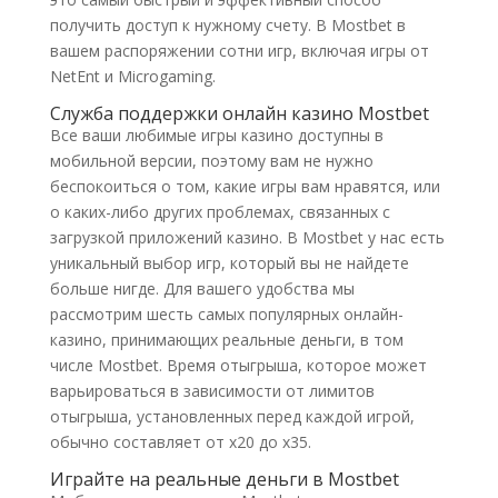
получить доступ к нужному счету. В Mostbet в
вашем распоряжении сотни игр, включая игры от
NetEnt и Microgaming.
Служба поддержки онлайн казино Mostbet
Все ваши любимые игры казино доступны в
мобильной версии, поэтому вам не нужно
беспокоиться о том, какие игры вам нравятся, или
о каких-либо других проблемах, связанных с
загрузкой приложений казино. В Mostbet у нас есть
уникальный выбор игр, который вы не найдете
больше нигде. Для вашего удобства мы
рассмотрим шесть самых популярных онлайн-
казино, принимающих реальные деньги, в том
числе Mostbet. Время отыгрыша, которое может
варьироваться в зависимости от лимитов
отыгрыша, установленных перед каждой игрой,
обычно составляет от х20 до х35.
Играйте на реальные деньги в Mostbet