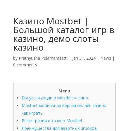
Казино Mostbet |
Большой каталог игр в
казино, демо слоты
казино
by
Prathyusha Pulamarasetti
|
Jan 31, 2024
|
News
|
0 comments
Menu
Бонусы и акции в Mostbet казино
Mostbet мобильная версия онлайн казино:
как играть
Регистpация в казино Mostbet
Преимущества для азартных игроков