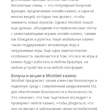
бесплатные спины — это популярная бонусная
функция, предлагаемая онлайн-казино, и одна из
многих вещей, которые они делают, чтобы
заманить новых игроков. Однако Mostbet пошло
еще дальше, объединив эти первоклассные слоты
с захватывающими играми онлайн-казино, такими
как блэкджек и рулетка. Наше мобильное казино
также поддерживает мгновенную игру и
загружаемые игры. Еще одна замечательная
особенность заключается в том, что все их игры в
казино будут работать в любом браузере, на
любом устройстве и на любой платформе.
Бонусы и акции в Mostbet казино
Mostbet предлагает своим клиентам безопасную и
надежную среду с современным шифрованием SSL
для обеспечения безопасности и безопасности.
Это означает, что они тщательно исследуют и
проверяют любое казино, чтобы убедиться, что
оно не вводит в заблуждение своих потребителей.