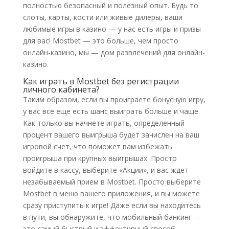
полностью безопасный и полезный опыт. Будь то
слоты, карты, кости или живые дилеры, ваши
любимые игры в казино — у нас есть игры и призы
для вас! Mostbet — это больше, чем просто
онлайн-казино, мы — дом развлечений для онлайн-
казино.
Как играть в Mostbet без регистрации
личного кабинета?
Таким образом, если вы проиграете бонусную игру,
у вас все еще есть шанс выиграть больше и чаще.
Как только вы начнете играть, определенный
процент вашего выигрыша будет зачислен на ваш
игровой счет, что поможет вам избежать
проигрыша при крупных выигрышах. Просто
войдите в кассу, выберите «Акции», и вас ждет
незабываемый прием в Mostbet. Просто выберите
Mostbet в меню вашего приложения, и вы можете
сразу приступить к игре! Даже если вы находитесь
в пути, вы обнаружите, что мобильный банкинг —
это самый быстрый и эффективный способ