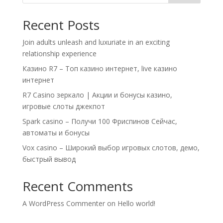
Recent Posts
Join adults unleash and luxuriate in an exciting
relationship experience
Казино R7 – Топ казино интернет, live казино
интернет
R7 Casino зеркало | Акции и бонусы казино,
игровые слоты джекпот
Spark casino – Получи 100 Фриспинов Сейчас,
автоматы и бонусы
Vox casino – Широкий выбор игровых слотов, демо,
быстрый вывод
Recent Comments
A WordPress Commenter
on
Hello world!