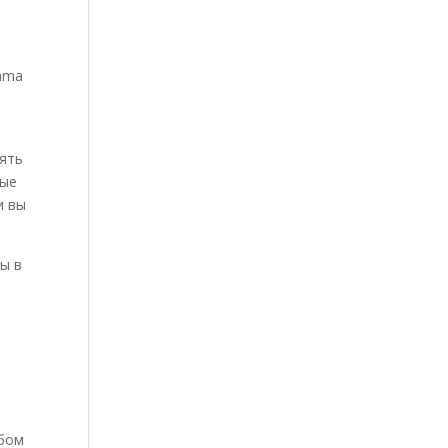
Gama
зять
рые
и вы
ы в
,
юбом