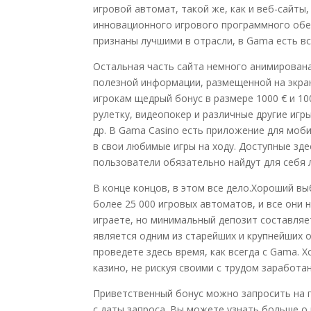
игровой автомат, такой же, как и веб-сайты
инновационного игрового программного обе
признаны лучшими в отрасли, в Gama есть вс
Остальная часть сайта немного анимирована
полезной информации, размещенной на экран
игрокам щедрый бонус в размере 1000 € и 10
рулетку, видеопокер и различные другие игры 
др. В Gama Casino есть приложение для моб
в свои любимые игры на ходу. Доступные зд
пользователи обязательно найдут для себя 
В конце концов, в этом все дело.Хороший вы
более 25 000 игровых автоматов, и все они 
играете, но минимальный депозит составляе
является одним из старейших и крупнейших 
проведете здесь время, как всегда с Gama. 
казино, не рискуя своими с трудом заработ
Приветственный бонус можно запросить на п
с даты запроса. Вы можете узнать больше о