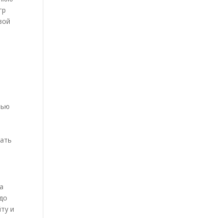
гр
вой
тью
м
лать
а
 до
ту и