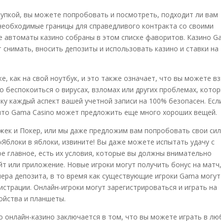
купкой, вы можете попробовать и посмотреть, подходит ли вам
необходимые границы для справедливого контракта со своими
е автоматы казино собраны в этом списке фаворитов. Казино 
т снимать, вносить депозиты и использовать казино и ставки на
, как на свой ноутбук, и это также означает, что вы можете в
но беспокоиться о вирусах, взломах или других проблемах, кото
ку каждый аспект вашей учетной записи на 100% безопасен. Есл
 что Gama Casino может предложить еще много хороших вещей.
жек и Покер, или мы даже предложим вам попробовать свои сил
к «Яблоки в яблоки, извините! Вы даже можете испытать удачу с
ое главное, есть их условия, которые вы должны внимательно
йт или приложение. Новые игроки могут получить бонус на матч
ера депозита, в то время как существующие игроки Gama могут
страции. Онлайн-игроки могут зарегистрироваться и играть на
ойства и планшеты.
 онлайн-казино заключается в том, что вы можете играть в л