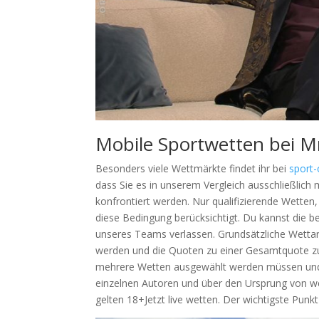
Mobile Sportwetten bei M
Besonders viele Wettmärkte findet ihr bei
sport-
dass Sie es in unserem Vergleich ausschließlich 
konfrontiert werden. Nur qualifizierende Wette
diese Bedingung berücksichtigt. Du kannst die b
unseres Teams verlassen. Grundsätzliche Wetta
werden und die Quoten zu einer Gesamtquote zu
mehrere Wetten ausgewählt werden müssen und 
einzelnen Autoren und über den Ursprung von we
gelten 18+Jetzt live wetten. Der wichtigste Punkt