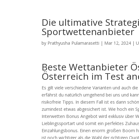
Die ultimative Strateg
Sportwettenanbieter
by
Prathyusha Pulamarasetti
|
Mar 12, 2024
|
U
Beste Wettanbieter Ö
Österreich im Test an
Es gilt viele verschiedene Varianten und auch di
erfährst du natürlich umgehend bei uns und kann
risikofreie Tipps. In diesem Fall ist es dann s
zumindest etwas abgesichert ist. Wie hoch ein S
Interwetten Bonus Angebot wird exklusiv über We
Lieblingssportart und somit ein perfektes Zuhau
Einzahlungsbonus. Einen enorm großen Boom hier
ist noch wichtiger als die Wahl der richtigen Quo