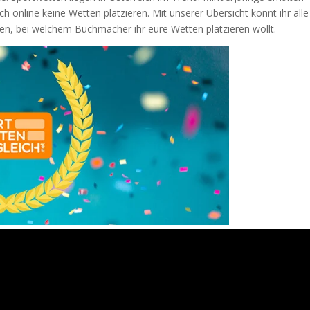
h online keine Wetten platzieren. Mit unserer Übersicht könnt ihr alle
en, bei welchem Buchmacher ihr eure Wetten platzieren wollt.