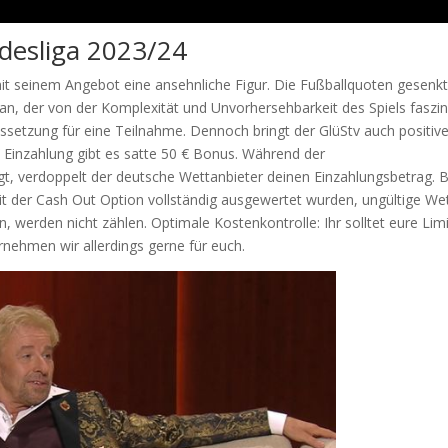
desliga 2023/24
seinem Angebot eine ansehnliche Figur. Die Fußballquoten gesenkt
an, der von der Komplexität und Unvorhersehbarkeit des Spiels faszin
ssetzung für eine Teilnahme. Dennoch bringt der GlüStv auch positiv
€ Einzahlung gibt es satte 50 € Bonus. Während der
egt, verdoppelt der deutsche Wettanbieter deinen Einzahlungsbetrag. B
t der Cash Out Option vollständig ausgewertet wurden, ungültige We
 werden nicht zählen. Optimale Kostenkontrolle: Ihr solltet eure Lim
rnehmen wir allerdings gerne für euch.