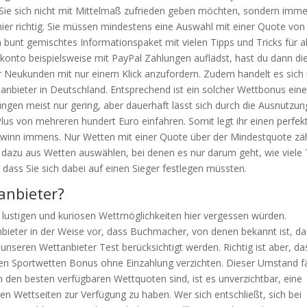
ie sich nicht mit Mittelmaß zufrieden geben möchten, sondern imme
 hier richtig. Sie müssen mindestens eine Auswahl mit einer Quote von
n bunt gemischtes Informationspaket mit vielen Tipps und Tricks für al
konto beispielsweise mit PayPal Zahlungen auflädst, hast du dann di
r Neukunden mit nur einem Klick anzufordern. Zudem handelt es sich
anbieter in Deutschland. Entsprechend ist ein solcher Wettbonus ein
ungen meist nur gering, aber dauerhaft lässt sich durch die Ausnutzun
lus von mehreren hundert Euro einfahren. Somit legt ihr einen perfek
Gewinn immens. Nur Wetten mit einer Quote über der Mindestquote zä
dazu aus Wetten auswählen, bei denen es nur darum geht, wie viele
dass Sie sich dabei auf einen Sieger festlegen müssten.
anbieter?
it lustigen und kuriosen Wettmöglichkeiten hier vergessen würden.
nbieter in der Weise vor, dass Buchmacher, von denen bekannt ist, d
r unseren Wettanbieter Test berücksichtigt werden. Richtig ist aber, da
en Sportwetten Bonus ohne Einzahlung verzichten. Dieser Umstand fä
h den besten verfügbaren Wettquoten sind, ist es unverzichtbar, eine
n Wettseiten zur Verfügung zu haben. Wer sich entschließt, sich bei