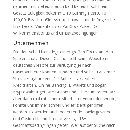
nehmen und vielleicht auch bald bei euch solch ein
Gesetz Gültigkeit bekommt. 10 Burning Heart0,10
100,00. BeachtenSie eventuell abweichende Regeln bei
Live Dealer Varianten von Pai Gow Poker. Der
Willkommensbonus and Umsatzbedingungen.
Unternehmen
Die deutsche Lizenz legt einen großen Focus auf den
Spielerschutz. Dieses Casino stellt seine Website in
deutsches Sprache zur Verfügung. Je nach
Casinoanbieter können Hunderte und selbst Tausende
Slots verfügbar sein. Der Anbieter akzeptiert
Kreditkarten, Online Banking, E Wallets und sogar
Kryptowährungen wie Bitcoin und Ethereum. Wenn wir
aber dann mal mit einem Mitarbeiter verbunden wurde,
konnte uns immer schnell und effizient geholfen
werden. Es werden auch bedeutende Spielergewinne
und Casino Nachrichten angezeigt. 18+
Geschäftsbedingungen gelten. Wer auf der Suche nach