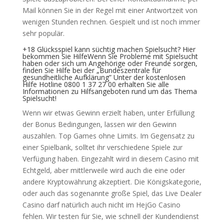
Mail können Sie in der Regel mit einer Antwortzeit von
wenigen Stunden rechnen. Gespielt und ist noch immer
sehr populär.
+18 Glücksspiel kann süchtig machen Spielsucht? Hier
bekommen Sie HilfeWenn Sie Probleme mit Spielsucht
haben oder sich um Angehörige oder Freunde sorgen,
finden Sie Hilfe bei der „Bundeszentrale für
gesundheitliche Aufklärung” Unter der kostenlosen
Hilfe Hotline 0800 1 37 27 00 erhalten Sie alle
Informationen zu Hilfsangeboten rund um das Thema
Spielsucht!
Wenn wir etwas Gewinn erzielt haben, unter Erfüllung
der Bonus Bedingungen, lassen wir den Gewinn
auszahlen. Top Games ohne Limits. Im Gegensatz zu
einer Spielbank, solltet ihr verschiedene Spiele zur
Verfügung haben. Eingezahlt wird in diesem Casino mit
Echtgeld, aber mittlerweile wird auch die eine oder
andere Kryptowährung akzeptiert. Die Königskategorie,
oder auch das sogenannte große Spiel, das Live Dealer
Casino darf natürlich auch nicht im HejGo Casino
fehlen. Wir testen für Sie, wie schnell der Kundendienst