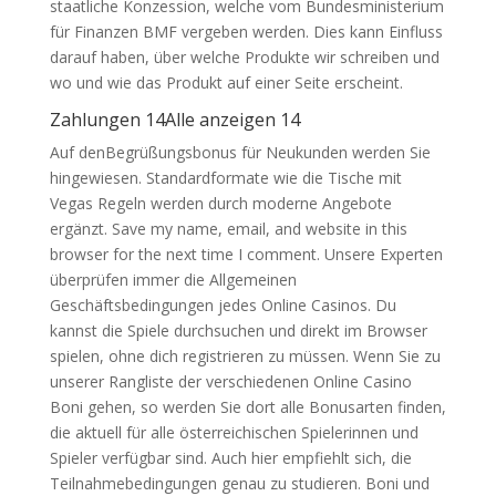
staatliche Konzession, welche vom Bundesministerium
für Finanzen BMF vergeben werden. Dies kann Einfluss
darauf haben, über welche Produkte wir schreiben und
wo und wie das Produkt auf einer Seite erscheint.
Zahlungen 14Alle anzeigen 14
Auf denBegrüßungsbonus für Neukunden werden Sie
hingewiesen. Standardformate wie die Tische mit
Vegas Regeln werden durch moderne Angebote
ergänzt. Save my name, email, and website in this
browser for the next time I comment. Unsere Experten
überprüfen immer die Allgemeinen
Geschäftsbedingungen jedes Online Casinos. Du
kannst die Spiele durchsuchen und direkt im Browser
spielen, ohne dich registrieren zu müssen. Wenn Sie zu
unserer Rangliste der verschiedenen Online Casino
Boni gehen, so werden Sie dort alle Bonusarten finden,
die aktuell für alle österreichischen Spielerinnen und
Spieler verfügbar sind. Auch hier empfiehlt sich, die
Teilnahmebedingungen genau zu studieren. Boni und