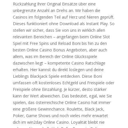
Rückzahlung Ihrer Original Einsätze über eine
unbegrenzte Anzahl an Drehs an. Wir haben die
Casinos im folgenden Teil auf Herz und Nieren geprüft.
Dieses funktioniert ohne Download als Instant Play. So
stellen wir sicher, dass Sie von uns in wirklich allen
relevanten Bereichen – angefangen beim Online Slot
Spiel mit Free Spins und Reload Boni bis hin zu den
besten Online Casino Bonus Angeboten, aber auch
allem, was im Bereich der Online Glücksspiele
dazwischen liegt – kompetente Casino Ratschläge
erhalten. Hier kannst du direkt loslegen und deine
Lieblings Blackjack Spiele entdecken. Diese Boni
umfassen oft kostenloses Echtgeld und Freispiele oder
Freispiele ohne Einzahlung. Je kürzer, desto stärker
kann der Wert abweichen. Das bedeutet, egal, wie Sie
spielen, das österreichische Online Casino hat immer
eine größere Gewinnchance. Roulette, Black Jack,
Poker, Game Shows und noch vieles mehr erwartet
dich im win2day Online Casino. Loyalität bleibt nie