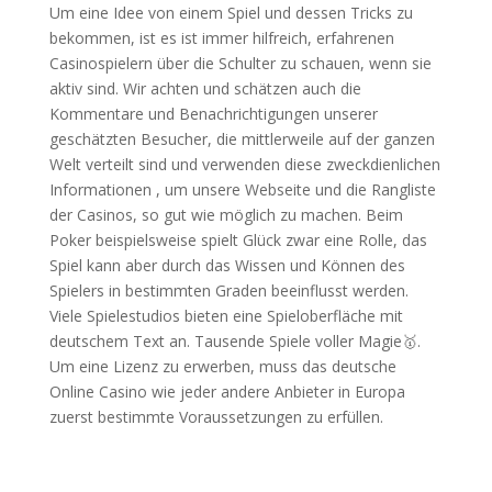
Um eine Idee von einem Spiel und dessen Tricks zu
bekommen, ist es ist immer hilfreich, erfahrenen
Casinospielern über die Schulter zu schauen, wenn sie
aktiv sind. Wir achten und schätzen auch die
Kommentare und Benachrichtigungen unserer
geschätzten Besucher, die mittlerweile auf der ganzen
Welt verteilt sind und verwenden diese zweckdienlichen
Informationen , um unsere Webseite und die Rangliste
der Casinos, so gut wie möglich zu machen. Beim
Poker beispielsweise spielt Glück zwar eine Rolle, das
Spiel kann aber durch das Wissen und Können des
Spielers in bestimmten Graden beeinflusst werden.
Viele Spielestudios bieten eine Spieloberfläche mit
deutschem Text an. Tausende Spiele voller Magie🥇.
Um eine Lizenz zu erwerben, muss das deutsche
Online Casino wie jeder andere Anbieter in Europa
zuerst bestimmte Voraussetzungen zu erfüllen.