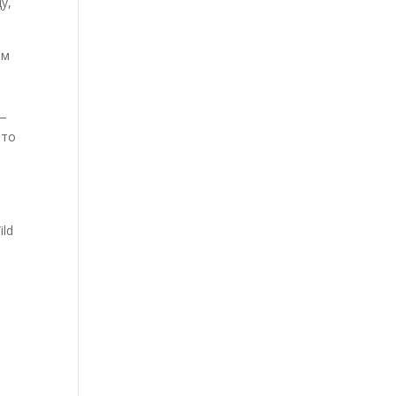
у,
ем
 —
что
е
ild