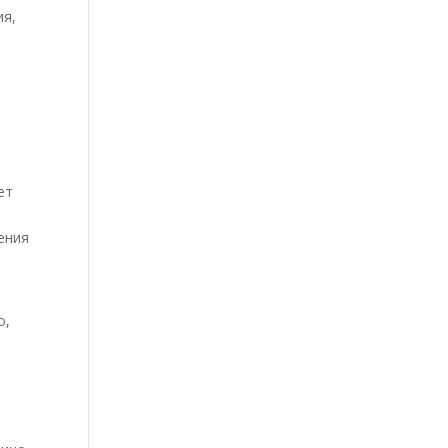
ия,
и
ет
ения
о,