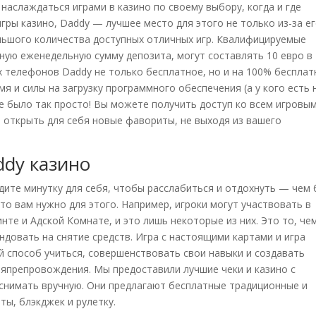
наслаждаться играми в казино по своему выбору, когда и где
игры казино, Daddy — лучшее место для этого не только из-за е
ольшого количества доступных отличных игр. Квалифицируемые
ую еженедельную сумму депозита, могут составлять 10 евро в
 телефонов Daddy не только бесплатное, но и на 100% бесплат
я и силы на загрузку программного обеспечения (а у кого есть 
не было так просто! Вы можете получить доступ ко всем игровы
е открыть для себя новые фавориты, не выходя из вашего
ddy казино
одите минутку для себя, чтобы расслабиться и отдохнуть — чем
что вам нужно для этого. Например, игроки могут участвовать в
те и Адской Комнате, и это лишь некоторые из них. Это то, че
ндовать на снятие средств. Игра с настоящими картами и игра
 способ учиться, совершенствовать свои навыки и создавать
япрепровождения. Мы предоставили лучшие чеки и казино с
 снимать вручную. Они предлагают бесплатные традиционные и
ты, блэкджек и рулетку.