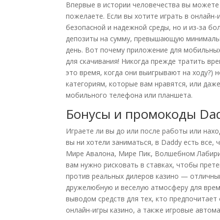
Впервые в истории человечества вы можете 
пожелаете. Если вы хотите играть в онлайн-
безопасной и надежной среды, но и из-за б
депозиты на сумму, превышающую минимальн
день. Вот почему приложение для мобильных
для скачивания! Никогда прежде тратить врем
это время, когда они выигрывают на ходу?) 
категориям, которые вам нравятся, или даж
мобильного телефона или планшета.
Бонусы и промокоды Da
Играете ли вы до или после работы или нах
вы ни хотели заниматься, в Daddy есть все, 
Мире Авалона, Мире Пик, Волшебном Лабирин
вам нужно рисковать в ставках, чтобы прете
против реальных дилеров казино — отличный
дружелюбную и веселую атмосферу для врем
выводом средств для тех, кто предпочитает
онлайн-игры казино, а также игровые автома