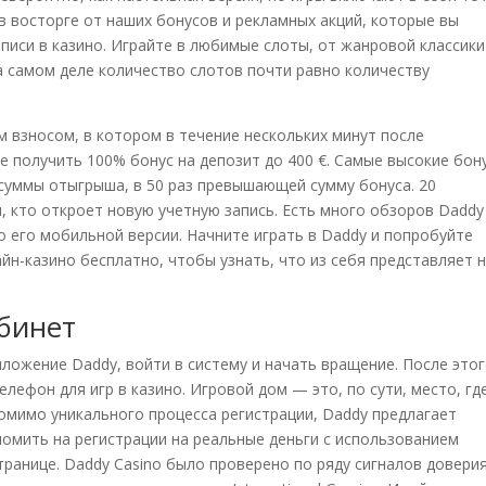
в восторге от наших бонусов и рекламных акций, которые вы
писи в казино. Играйте в любимые слоты, от жанровой классики
 самом деле количество слотов почти равно количеству
 взносом, в котором в течение нескольких минут после
е получить 100% бонус на депозит до 400 €. Самые высокие бон
суммы отыгрыша, в 50 раз превышающей сумму бонуса. 20
 кто откроет новую учетную запись. Есть много обзоров Daddy
о его мобильной версии. Начните играть в Daddy и попробуйте
йн-казино бесплатно, чтобы узнать, что из себя представляет 
абинет
иложение Daddy, войти в систему и начать вращение. После это
ефон для игр в казино. Игровой дом — это, по сути, место, гд
Помимо уникального процесса регистрации, Daddy предлагает
омить на регистрации на реальные деньги с использованием
ранице. Daddy Casino было проверено по ряду сигналов доверия