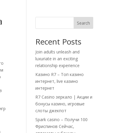
а
Search
Recent Posts
Join adults unleash and
luxuriate in an exciting
го
relationship experience
ам
Казино R7 – Топ казино
о
интернет, live казино
интернет
в
R7 Casino зеркало | Акции и
бонусы казино, игровые
игр
слоты джекпот
Spark casino – Получи 100
Фриспинов Сейчас,
в