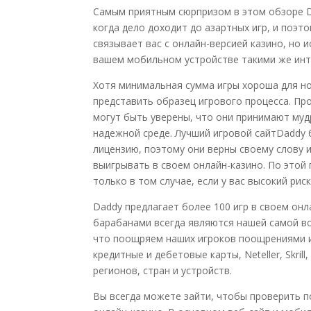
Самым приятным сюрпризом в этом обзоре Da
когда дело доходит до азартных игр, и поэт
связывает вас с онлайн-версией казино, но 
вашем мобильном устройстве такими же инт
Хотя минимальная сумма игры хороша для но
представить образец игрового процесса. Пр
могут быть уверены, что они принимают муд
надежной среде. Лучший игровой сайтDaddy б
лицензию, поэтому они верны своему слову 
выигрывать в своем онлайн-казино. По этой
только в том случае, если у вас высокий рис
Daddy предлагает более 100 игр в своем он
барабанами всегда являются нашей самой вос
что поощряем наших игроков поощрениями и
кредитные и дебетовые карты, Neteller, Skri
регионов, стран и устройств.
Вы всегда можете зайти, чтобы проверить п