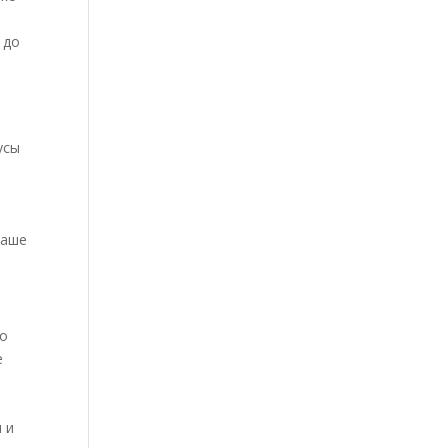
 до
усы
наше
го
е
 и