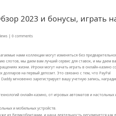
Обзор 2023 и бонусы, играть н
News
|
0 comments
лагаемые нами коллекции могут изменяться без предварительно
ю слотов, мы даем вам лучший сервис для ставок, и мы даем в
ащениях жизни. Игроки могут начать играть в онлайн-казино с
 долларов на первый депозит. Это связано с тем, что PayPal
 Daddy мгновенно зарегистрирует вашу учетную запись, награди
технологий онлайн-казино, от игровых автоматов и настольных 
тольных и мобильных устройств.
кже из Великобритании, и наша деятельность регулируется как 