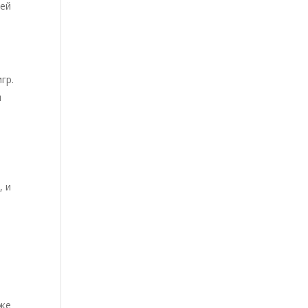
тей
гр.
ы
, и
 же