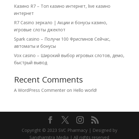
Казино R7 – Топ казино интернет, live казино
интернет
R7 Casino зеркало | Акции и бонусы казино,
игровые слоты джекпот
Spark casino – Получи 100 Фриспинов Сейчас,
автоматы и бонусы
Vox casino – Широкий выбор игровых слотов, демо,
быстрый вывод
Recent Comments
A WordPress Commenter
on
Hello world!
Copyright © 2023 SVC Pharmacy | Designed by
Sanghamitra Media | All rights reserved