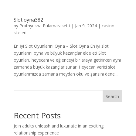
Slot oyna382
by
Prathyusha Pulamarasetti
|
Jan 9, 2024
|
casino
siteleri
En İyi Slot Oyunlarını Oyna – Slot Oyna En iyi slot
oyunlarını oyna ve büyük kazançlar elde et! Slot
oyunları, heyecanı ve eğlenceyi bir araya getirirken aynı
zamanda büyük kazançlar sunar. Heyecan verici slot
oyunlarımızda zamana meydan oku ve şansını dene....
Search
Recent Posts
Join adults unleash and luxuriate in an exciting
relationship experience