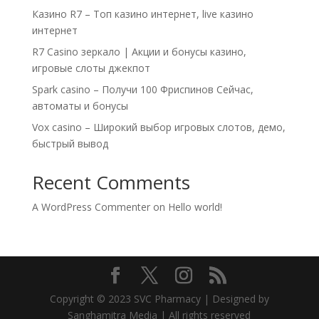
Казино R7 – Топ казино интернет, live казино
интернет
R7 Casino зеркало | Акции и бонусы казино,
игровые слоты джекпот
Spark casino – Получи 100 Фриспинов Сейчас,
автоматы и бонусы
Vox casino – Широкий выбор игровых слотов, демо,
быстрый вывод
Recent Comments
A WordPress Commenter
on
Hello world!
Copyright © 2023 SVC Pharmacy | Designed by
Sanghamitra Media | All rights reserved