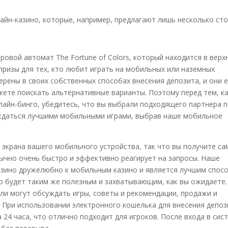
лайн-казино, которые, например, предлагают лишь несколько ст
гровой автомат The Fortune of Colors, который находится в верх
 призы для тех, кто любит играть на мобильных или наземных
верены в своих собственных способах внесения депозита, и они 
ожете поискать альтернативные варианты. Поэтому перед тем, к
нлайн-бинго, убедитесь, что вы выбрали подходящего партнера 
аждаться лучшими мобильными играми, выбрав наше мобильное
экрана вашего мобильного устройства, так что вы получите са
бычно очень быстро и эффективно реагирует на запросы. Наше
азино дружелюбно к мобильным казино и является лучшим спос
о будет таким же полезным и захватывающим, как вы ожидаете.
ли могут обсуждать игры, советы и рекомендации, продажи и
. При использовании электронного кошелька для внесения депоз
 24 часа, что отлично подходит для игроков. После входа в сис