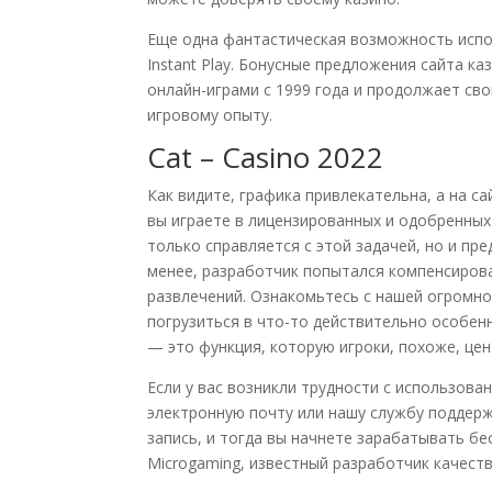
Еще одна фантастическая возможность испол
Instant Play. Бонусные предложения сайта к
онлайн-играми с 1999 года и продолжает с
игровому опыту.
Cat – Casino 2022
Как видите, графика привлекательна, а на са
вы играете в лицензированных и одобренных
только справляется с этой задачей, но и пр
менее, разработчик попытался компенсиров
развлечений. Ознакомьтесь с нашей огромно
погрузиться в что-то действительно особен
— это функция, которую игроки, похоже, цен
Если у вас возникли трудности с использова
электронную почту или нашу службу поддер
запись, и тогда вы начнете зарабатывать б
Microgaming, известный разработчик качест