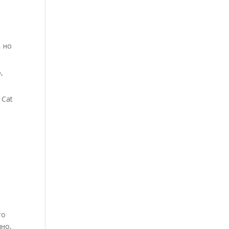
, но
,
 Cat
т
в
го
ино,