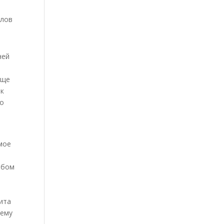
олов
ней
еще
ак
по
мое
обом
ита
тему