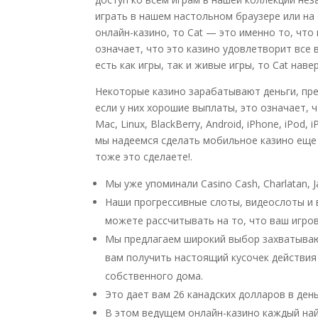
играть в нашем настольном браузере или на
онлайн-казино, то Cat — это именно то, что
означает, что это казино удовлетворит все 
есть как игры, так и живые игры, то Cat нав
Некоторые казино зарабатывают деньги, пре
если у них хорошие выплаты, это означает, 
Mac, Linux, BlackBerry, Android, iPhone, iPo
мы надеемся сделать мобильное казино еще 
тоже это сделаете!.
Мы уже упоминали Casino Cash, Charlatan, 
Наши прогрессивные слоты, видеослоты и
можете рассчитывать на то, что ваш игро
Мы предлагаем широкий выбор захватывающ
вам получить настоящий кусочек действи
собственного дома.
Это дает вам 26 канадских долларов в день
В этом ведущем онлайн-казино каждый най