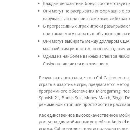
Каждый депозитный бонус соответствует к
Они могут не раскрывать информацию о св
нарушают ли они при этом какие-либо зако
В прогрессивных играх игроки разыгрывают
они также могут играть в обычные слоты и
Они могут выбирать между долларом США,
малазийским ринггитом, новозеландским д
Одним из наиболее важных аспектов любог
Casino не является исключением.
Результаты показали, что в Cat Casino есть 
играть в азартные игры, предлагается метод
программного обеспечения Microgaming, позв
Spanish 21, Bonus Suit, Money Match, Single 
режиме нон-стоп или просто хотите расслаб
Как единственное высококачественное мобил
доступна для мобильных устройств Android 
игрока. Cat позволяет вам использовать все