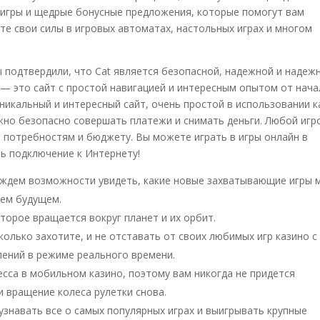
 игры и щедрые бонусные предложения, которые помогут вам
те свои силы в игровых автоматах, настольных играх и многом
 подтвердили, что Cat является безопасной, надежной и надеж
 — это сайт с простой навигацией и интересным опытом от нача
 уникальный и интересный сайт, очень простой в использовании к
ожно безопасно совершать платежи и снимать деньги. Любой игр
о потребностям и бюджету. Вы можете играть в игры онлайн в
ть подключение к Интернету!
 ждем возможности увидеть, какие новые захватывающие игры 
ем будущем.
торое вращается вокруг планет и их орбит.
олько захотите, и не отставать от своих любимых игр казино с
ений в режиме реального времени.
есса в мобильном казино, поэтому вам никогда не придется
и вращение колеса рулетки снова.
узнавать все о самых популярных играх и выигрывать крупные