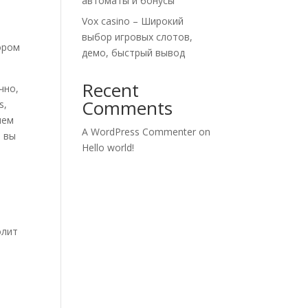
автоматы и бонусы
Vox casino – Широкий
р
выбор игровых слотов,
ором
демо, быстрый вывод
Recent
чно,
Comments
s,
нем
A WordPress Commenter
on
о вы
Hello world!
олит