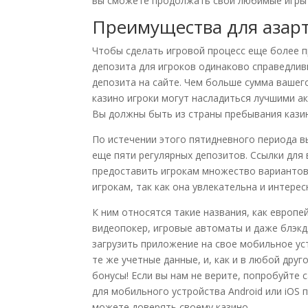
вы сможете продолжать свои любимые игры 
Преимущества для азарт
Чтобы сделать игровой процесс еще более п
депозита для игроков одинаково справедли
депозита на сайте. Чем больше сумма вашег
казино игроки могут насладиться лучшими а
Вы должны быть из страны пребывания кази
По истечении этого пятидневного периода в
еще пяти регулярных депозитов. Ссылки для в
предоставить игрокам множество вариантов.
игрокам, так как она увлекательна и интерес
К ним относятся такие названия, как европей
видеопокер, игровые автоматы и даже блэкд
загрузить приложение на свое мобильное ус
те же учетные данные, и, как и в любой дру
бонусы! Если вы нам не верите, попробуйте 
для мобильного устройства Android или iOS 
можете доверять своему казино.