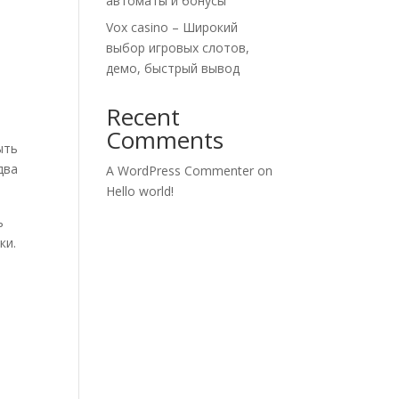
автоматы и бонусы
Vox casino – Широкий
выбор игровых слотов,
демо, быстрый вывод
Recent
Comments
ыть
два
A WordPress Commenter
on
Hello world!
ь
ки.