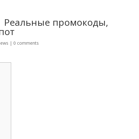
 | Реальные промокоды,
пот
ews
|
0 comments