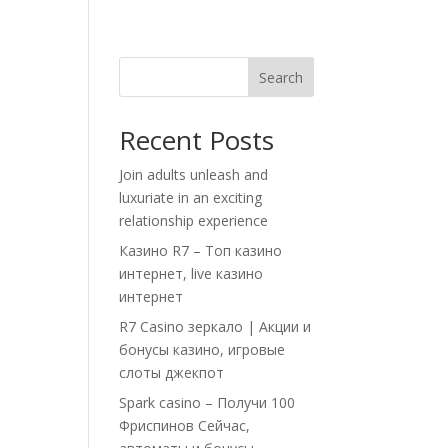
Search
Recent Posts
Join adults unleash and
luxuriate in an exciting
relationship experience
Казино R7 – Топ казино
интернет, live казино
интернет
R7 Casino зеркало | Акции и
бонусы казино, игровые
слоты джекпот
Spark casino – Получи 100
Фриспинов Сейчас,