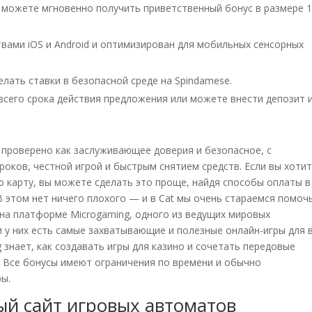
ы можете мгновенно получить приветственный бонус в размере 
вами iOS и Android и оптимизирован для мобильных сенсорных
лать ставки в безопасной среде на Spindamese.
сего срока действия предложения или можете внести депозит 
 проверено как заслуживающее доверия и безопасное, с
оков, честной игрой и быстрым снятием средств. Если вы хоти
 карту, вы можете сделать это проще, найдя способы оплаты в
В этом нет ничего плохого — и в Cat мы очень стараемся помоч
 на платформе Microgaming, одного из ведущих мировых
 у них есть самые захватывающие и полезные онлайн-игры для в
g знает, как создавать игры для казино и сочетать передовые
. Все бонусы имеют ограничения по времени и обычно
ры.
ый сайт игровых автоматов