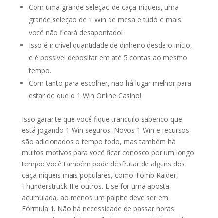
Com uma grande seleção de caça-níqueis, uma
grande seleção de 1 Win de mesa e tudo o mais,
você não ficará desapontado!
Isso é incrível quantidade de dinheiro desde o início,
e é possível depositar em até 5 contas ao mesmo
tempo.
Com tanto para escolher, não há lugar melhor para
estar do que o 1 Win Online Casino!
Isso garante que você fique tranquilo sabendo que
está jogando 1 Win seguros. Novos 1 Win e recursos
são adicionados o tempo todo, mas também há
muitos motivos para você ficar conosco por um longo
tempo: Você também pode desfrutar de alguns dos
caça-níqueis mais populares, como Tomb Raider,
Thunderstruck II e outros. E se for uma aposta
acumulada, ao menos um palpite deve ser em
Fórmula 1. Não há necessidade de passar horas