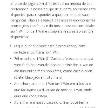
chance de jogar com dinheiro real na moeda de sua
preferência, e nossa equipe de suporte ao cliente está
disponível para responder a qualquer uma de suas
perguntas. Não se esqueça das nossas emocionantes
promoções contínuas e do nosso cassino com dealer
ao 1 Win, onde 1 Win e croupiers reais estão sempre
disponíveis!
O que quer que você esteja procurando, com
certeza encontrará no 1 Win!
Felizmente, o 1 Win 31 Casino oferece uma ampla
variedade de 1 Win de cassino online dos 1 Win de
cassino online mais populares, como caça-níqueis,
roleta, blackjack e muito mais.
A melhor parte dos 1 Win on-1 Win em trânsito é
que facilitamos a diversão de nossos 1 Win, onde
quer que você esteja.
Ao entrar em nosso cassino online, você tem a