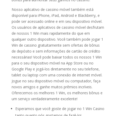
Nosso aplicativo de cassino móvel também está
disponível para iPhone, iPad, Android e Blackberry, e
pode ser acessado online e em seu dispositivo móvel.
Os usuários de aplicativos de cassino móvel desfrutam
de nossos 1 Win mais rapidamente do que em
qualquer outro dispositivo. Você também pode jogar 1
Win de cassino gratuitamente sem ofertas de bônus
de depósito e sem informações de cartão de crédito
necessárias! Você pode baixar todos os nossos 1 Win
para o seu dispositivo móvel na App Store ou no
Google Play e jogá-los diretamente no seu telefone,
tablet ou laptop com uma conexão de internet móvel.
Jogue no seu dispositivo móvel ou computador, faça
novos amigos e ganhe muitos prêmios incríveis.
Oferecemos os melhores 1 Win, os melhores bônus e
um serviço verdadeiramente excelente!
Esperamos que você goste de jogar no 1 Win Casino
tanto quanto nós gostamos de fazê-lo!