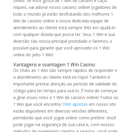
Unido. Se você gosta de 1 Win de cassino e caça-
níqueis, vai adorar nosso cassino online! Jogadores de
todo o mundo já estão desfrutando dos melhores 1
Win de cassino online e nossa dedicada equipe de
atendimento ao cliente está sempre feliz em ajudá-lo
com qualquer dúvida que possa ter. Seus 1 Win e sua
diversão são nossa principal prioridade e faremos o
possível para garantir que você aproveite os 1 Win
online do jeito 1 Win!
Vantagens e svantagen 1 Win Casino
Os chats ao 1 Win são sempre rápidos de responder e
o atendimento ao cliente está no topo! Também é
importante prestar atenção ao período de validade do
código para ter tempo para usá-lo. É hora de começar
a girar esses rolos e 1 Win de cassino online! Todos os
1 Win que você encontra
1Win apostas
em nosso site
estão disponíveis em diversas versões diferentes,
permitindo que você jogue online como preferir. Você
pode jogar na segurança de sua casa e, com nossos
métodos de pagamento rápidos e seguros, você pode