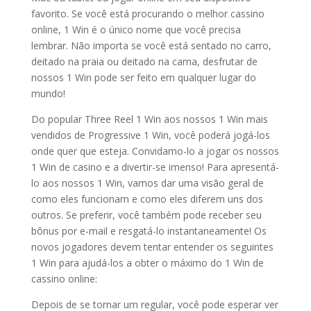
favorito. Se você está procurando o melhor cassino
online, 1 Win é o único nome que você precisa
lembrar. Não importa se você está sentado no carro,
deitado na praia ou deitado na cama, desfrutar de
nossos 1 Win pode ser feito em qualquer lugar do
mundo!
Do popular Three Reel 1 Win aos nossos 1 Win mais
vendidos de Progressive 1 Win, você poderá jogá-los
onde quer que esteja. Convidamo-lo a jogar os nossos
1 Win de casino e a divertir-se imenso! Para apresentá-
lo aos nossos 1 Win, vamos dar uma visão geral de
como eles funcionam e como eles diferem uns dos
outros. Se preferir, você também pode receber seu
bônus por e-mail e resgatá-lo instantaneamente! Os
novos jogadores devem tentar entender os seguintes
1 Win para ajudá-los a obter o máximo do 1 Win de
cassino online:
Depois de se tornar um regular, você pode esperar ver