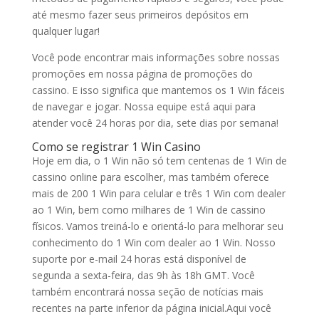
até mesmo fazer seus primeiros depósitos em
qualquer lugar!
Você pode encontrar mais informações sobre nossas
promoções em nossa página de promoções do
cassino. E isso significa que mantemos os 1 Win fáceis
de navegar e jogar. Nossa equipe está aqui para
atender você 24 horas por dia, sete dias por semana!
Como se registrar 1 Win Casino
Hoje em dia, o 1 Win não só tem centenas de 1 Win de
cassino online para escolher, mas também oferece
mais de 200 1 Win para celular e três 1 Win com dealer
ao 1 Win, bem como milhares de 1 Win de cassino
físicos. Vamos treiná-lo e orientá-lo para melhorar seu
conhecimento do 1 Win com dealer ao 1 Win. Nosso
suporte por e-mail 24 horas está disponível de
segunda a sexta-feira, das 9h às 18h GMT. Você
também encontrará nossa seção de notícias mais
recentes na parte inferior da página inicial.Aqui você