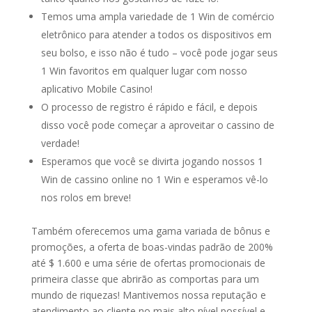
Temos uma ampla variedade de 1 Win de comércio
eletrônico para atender a todos os dispositivos em
seu bolso, e isso não é tudo – você pode jogar seus
1 Win favoritos em qualquer lugar com nosso
aplicativo Mobile Casino!
O processo de registro é rápido e fácil, e depois
disso você pode começar a aproveitar o cassino de
verdade!
Esperamos que você se divirta jogando nossos 1
Win de cassino online no 1 Win e esperamos vê-lo
nos rolos em breve!
Também oferecemos uma gama variada de bônus e
promoções, a oferta de boas-vindas padrão de 200%
até $ 1.600 e uma série de ofertas promocionais de
primeira classe que abrirão as comportas para um
mundo de riquezas! Mantivemos nossa reputação e
atendimento ao cliente no mais alto nível possível e