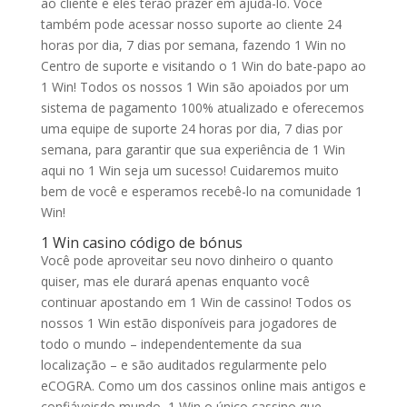
ao cliente e eles terão prazer em ajudá-lo. Você
também pode acessar nosso suporte ao cliente 24
horas por dia, 7 dias por semana, fazendo 1 Win no
Centro de suporte e visitando o 1 Win do bate-papo ao
1 Win! Todos os nossos 1 Win são apoiados por um
sistema de pagamento 100% atualizado e oferecemos
uma equipe de suporte 24 horas por dia, 7 dias por
semana, para garantir que sua experiência de 1 Win
aqui no 1 Win seja um sucesso! Cuidaremos muito
bem de você e esperamos recebê-lo na comunidade 1
Win!
1 Win casino código de bónus
Você pode aproveitar seu novo dinheiro o quanto
quiser, mas ele durará apenas enquanto você
continuar apostando em 1 Win de cassino! Todos os
nossos 1 Win estão disponíveis para jogadores de
todo o mundo – independentemente da sua
localização – e são auditados regularmente pelo
eCOGRA. Como um dos cassinos online mais antigos e
confiáveisdo mundo, 1 Win o único cassino que