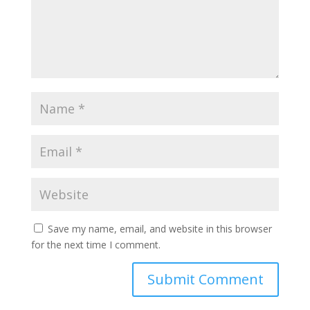
Save my name, email, and website in this browser
for the next time I comment.