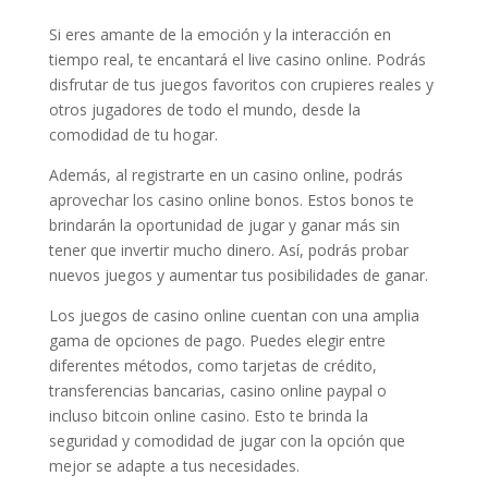
Si eres amante de la emoción y la interacción en
tiempo real, te encantará el live casino online. Podrás
disfrutar de tus juegos favoritos con crupieres reales y
otros jugadores de todo el mundo, desde la
comodidad de tu hogar.
Además, al registrarte en un casino online, podrás
aprovechar los casino online bonos. Estos bonos te
brindarán la oportunidad de jugar y ganar más sin
tener que invertir mucho dinero. Así, podrás probar
nuevos juegos y aumentar tus posibilidades de ganar.
Los juegos de casino online cuentan con una amplia
gama de opciones de pago. Puedes elegir entre
diferentes métodos, como tarjetas de crédito,
transferencias bancarias, casino online paypal o
incluso bitcoin online casino. Esto te brinda la
seguridad y comodidad de jugar con la opción que
mejor se adapte a tus necesidades.