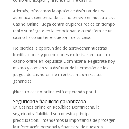
como el blackjack y la ruleta online casino.
Además, ofrecemos la opción de disfrutar de una
auténtica experiencia de casino en vivo en nuestro Live
Casino Online. Juega contra crupieres reales en tiempo
real y sumérgete en la emocionante atmósfera de un
casino físico sin tener que salir de tu casa.
No pierdas la oportunidad de aprovechar nuestras
bonificaciones y promociones exclusivas en nuestro
casino online en República Dominicana. Regístrate hoy
mismo y comienza a disfrutar de la emoción de los
juegos de casino online mientras maximizas tus
ganancias.
¡Nuestro casino online está esperando por ti!
Seguridad y fiabilidad garantizada
En Casinos online en República Dominicana, la
seguridad y fiabilidad son nuestra principal
preocupación. Entendemos la importancia de proteger
la información personal y financiera de nuestros