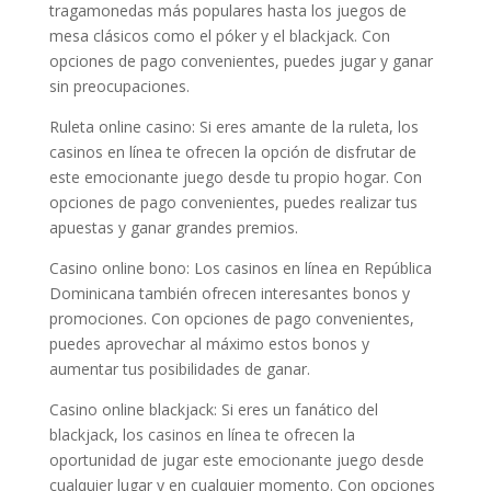
tragamonedas más populares hasta los juegos de
mesa clásicos como el póker y el blackjack. Con
opciones de pago convenientes, puedes jugar y ganar
sin preocupaciones.
Ruleta online casino: Si eres amante de la ruleta, los
casinos en línea te ofrecen la opción de disfrutar de
este emocionante juego desde tu propio hogar. Con
opciones de pago convenientes, puedes realizar tus
apuestas y ganar grandes premios.
Casino online bono: Los casinos en línea en República
Dominicana también ofrecen interesantes bonos y
promociones. Con opciones de pago convenientes,
puedes aprovechar al máximo estos bonos y
aumentar tus posibilidades de ganar.
Casino online blackjack: Si eres un fanático del
blackjack, los casinos en línea te ofrecen la
oportunidad de jugar este emocionante juego desde
cualquier lugar y en cualquier momento. Con opciones