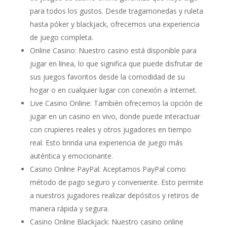
para todos los gustos. Desde tragamonedas y ruleta
hasta póker y blackjack, ofrecemos una experiencia
de juego completa.
Online Casino: Nuestro casino está disponible para
jugar en línea, lo que significa que puede disfrutar de
sus juegos favoritos desde la comodidad de su
hogar o en cualquier lugar con conexión a Internet.
Live Casino Online: También ofrecemos la opción de
jugar en un casino en vivo, donde puede interactuar
con crupieres reales y otros jugadores en tiempo
real. Esto brinda una experiencia de juego más
auténtica y emocionante.
Casino Online PayPal: Aceptamos PayPal como
método de pago seguro y conveniente. Esto permite
a nuestros jugadores realizar depósitos y retiros de
manera rápida y segura.
Casino Online Blackjack: Nuestro casino online