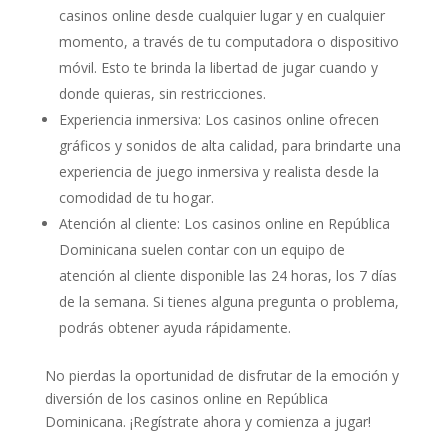
casinos online desde cualquier lugar y en cualquier
momento, a través de tu computadora o dispositivo
móvil. Esto te brinda la libertad de jugar cuando y
donde quieras, sin restricciones.
Experiencia inmersiva: Los casinos online ofrecen
gráficos y sonidos de alta calidad, para brindarte una
experiencia de juego inmersiva y realista desde la
comodidad de tu hogar.
Atención al cliente: Los casinos online en República
Dominicana suelen contar con un equipo de
atención al cliente disponible las 24 horas, los 7 días
de la semana. Si tienes alguna pregunta o problema,
podrás obtener ayuda rápidamente.
No pierdas la oportunidad de disfrutar de la emoción y
diversión de los casinos online en República
Dominicana. ¡Regístrate ahora y comienza a jugar!