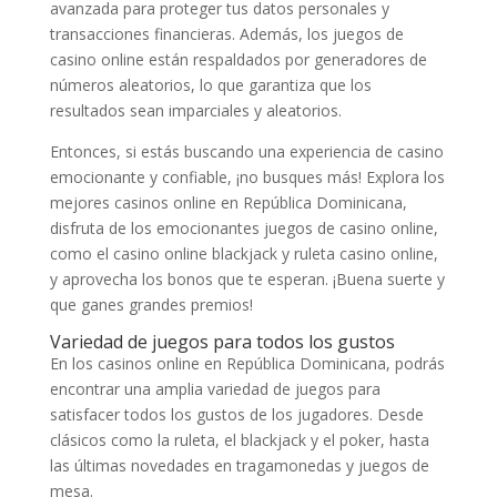
avanzada para proteger tus datos personales y
transacciones financieras. Además, los juegos de
casino online están respaldados por generadores de
números aleatorios, lo que garantiza que los
resultados sean imparciales y aleatorios.
Entonces, si estás buscando una experiencia de casino
emocionante y confiable, ¡no busques más! Explora los
mejores casinos online en República Dominicana,
disfruta de los emocionantes juegos de casino online,
como el casino online blackjack y ruleta casino online,
y aprovecha los bonos que te esperan. ¡Buena suerte y
que ganes grandes premios!
Variedad de juegos para todos los gustos
En los casinos online en República Dominicana, podrás
encontrar una amplia variedad de juegos para
satisfacer todos los gustos de los jugadores. Desde
clásicos como la ruleta, el blackjack y el poker, hasta
las últimas novedades en tragamonedas y juegos de
mesa.