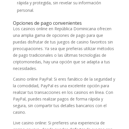
rápida y protegida, sin revelar su información
personal.
Opciones de pago convenientes
Los casinos online en República Dominicana ofrecen
una amplia gama de opciones de pago para que
puedas disfrutar de tus juegos de casino favoritos sin
preocupaciones. Ya sea que prefieras utilizar métodos
de pago tradicionales o las últimas tecnologías de
criptomonedas, hay una opción que se adapta a tus
necesidades.
Casino online PayPal: Si eres fanático de la seguridad y
la comodidad, PayPal es una excelente opción para
realizar tus transacciones en los casinos en línea. Con
PayPal, puedes realizar pagos de forma rápida y
segura, sin compartir tus detalles bancarios con el
casino.
Live casino online: Si prefieres una experiencia de