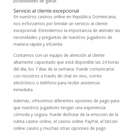
posibilidades de ganar.
Servicio al cliente excepcional
En nuestros casinos online en República Dominicana,
nos esforzamos por brindar un servicio al cliente
excepcional. Entendemos la importancia de atender las
necesidades y preguntas de nuestros jugadores de
manera rápida y eficiente.
Contamos con un equipo de atención al cliente
altamente capacitado que está disponible las 24 horas
del día, los 7 días de la semana. Puede comunicarse
con nosotros a través de chat en vivo, correo
electrónico o teléfono para recibir asistencia
inmediata.
Además, ofrecemos diferentes opciones de pago para
que nuestros jugadores tengan una experiencia
cómoda y segura. Puede disfrutar de la emoción de la
ruleta casino online, el casino online PayPal, el bitcoin
online casino y muchas otras opciones de pago