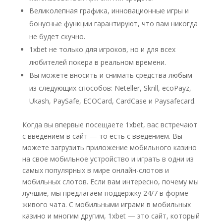
Великолепная графика, инновационные игры и
бонусные функции гарантируют, что вам никогда
не будет скучно.
1xbet не только для игроков, но и для всех
любителей покера в реальном времени.
Вы можете вносить и снимать средства любым
из следующих способов: Neteller, Skrill, ecoPayz,
Ukash, PaySafe, ECOCard, CardCase и Paysafecard.
Когда вы впервые посещаете 1xbet, вас встречают
с введением в сайт — то есть с введением. Вы
можете загрузить приложение мобильного казино
на свое мобильное устройство и играть в одни из
самых популярных в мире онлайн-слотов и
мобильных слотов. Если вам интересно, почему мы
лучшие, мы предлагаем поддержку 24/7 в форме
живого чата. С мобильными играми в мобильных
казино и многим другим, 1xbet — это сайт, который