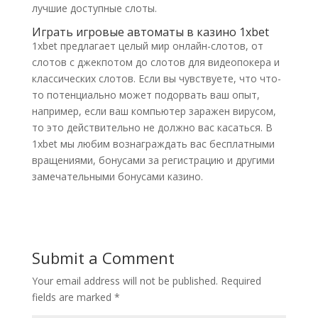
лучшие доступные слоты.
Играть игровые автоматы в казино 1xbet
1xbet предлагает целый мир онлайн-слотов, от
слотов с джекпотом до слотов для видеопокера и
классических слотов. Если вы чувствуете, что что-
то потенциально может подорвать ваш опыт,
например, если ваш компьютер заражен вирусом,
то это действительно не должно вас касаться. В
1xbet мы любим вознаграждать вас бесплатными
вращениями, бонусами за регистрацию и другими
замечательными бонусами казино.
Submit a Comment
Your email address will not be published.
Required
fields are marked
*