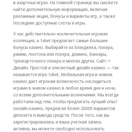
в азартных играх. На главной странице вы сможете
найти дополнительную информацию, включая
рекламные акции, бонусы и варианты игр, а также
последние доступные слоты и игры.
У нас действительно исключительная игровая
коллекция, а 1xbet предлагает самые большие
бонусы казино. Выбирайте из блэкджека, покера,
рамми, понтона или покера, домино, баккары,
трехкарточного покера и многих других. Сайт: >
Дизайн: Простой и элегантный дизайн казино — так
называется игра 1xbet. Мобильная игра в живом
казино дает игрокам возможность насладиться
играми в живом казино в любое время дня и ночи,
со всеми дополнительными волнениями. Мы всегда
работаем над тем, чтобы предлагать лучший опыт
онлайн-казино, предлагая более 20000 вариантов
депозита и вывода средств. После того, как вы
зарегистрировались и ваша учетная запись
активна, вы можете свободно использовать