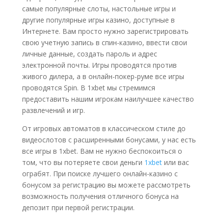
самые популярные слоты, настольные игры и
другие популярные игры казино, доступные в
Интернете. Вам просто нужно зарегистрировать
свою учетную запись в спин-казино, ввести свои
личные данные, создать пароль и адрес
электронной почты. Игры проводятся против
живого дилера, а в онлайн-покер-руме все игры
проводятся Spin. В 1xbet мы стремимся
предоставить нашим игрокам наилучшее качество
развлечений и игр.
От игровых автоматов в классическом стиле до
видеослотов с расширенными бонусами, у нас есть
все игры в 1xbet. Вам не нужно беспокоиться о
том, что вы потеряете свои деньги
1xbet
или вас
ограбят. При поиске лучшего онлайн-казино с
бонусом за регистрацию вы можете рассмотреть
возможность получения отличного бонуса на
депозит при первой регистрации.