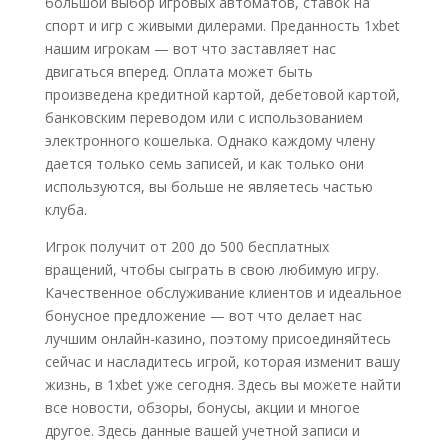
большой выбор игровых автоматов, ставок на
спорт и игр с живыми дилерами. Преданность 1xbet
нашим игрокам — вот что заставляет нас
двигаться вперед. Оплата может быть
произведена кредитной картой, дебетовой картой,
банковским переводом или с использованием
электронного кошелька. Однако каждому члену
дается только семь записей, и как только они
используются, вы больше не являетесь частью
клуба.
Игрок получит от 200 до 500 бесплатных
вращений, чтобы сыграть в свою любимую игру.
Качественное обслуживание клиентов и идеальное
бонусное предложение — вот что делает нас
лучшим онлайн-казино, поэтому присоединяйтесь
сейчас и насладитесь игрой, которая изменит вашу
жизнь, в 1xbet уже сегодня. Здесь вы можете найти
все новости, обзоры, бонусы, акции и многое
другое. Здесь данные вашей учетной записи и