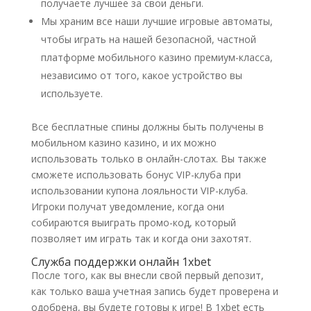
получаете лучшее за свои деньги.
Мы храним все наши лучшие игровые автоматы,
чтобы играть на нашей безопасной, частной
платформе мобильного казино премиум-класса,
независимо от того, какое устройство вы
используете.
Все бесплатные спины должны быть получены в
мобильном казино казино, и их можно
использовать только в онлайн-слотах. Вы также
сможете использовать бонус VIP-клуба при
использовании купона лояльности VIP-клуба.
Игроки получат уведомление, когда они
собираются выиграть промо-код, который
позволяет им играть так и когда они захотят.
Служба поддержки онлайн 1xbet
После того, как вы внесли свой первый депозит,
как только ваша учетная запись будет проверена и
одобрена, вы будете готовы к игре! В 1xbet есть