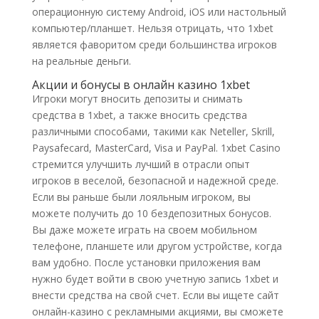
операционную систему Android, iOS или настольный
компьютер/планшет. Нельзя отрицать, что 1xbet
является фаворитом среди большинства игроков
на реальные деньги.
Акции и бонусы в онлайн казино 1xbet
Игроки могут вносить депозиты и снимать
средства в 1xbet, а также вносить средства
различными способами, такими как Neteller, Skrill,
Paysafecard, MasterCard, Visa и PayPal. 1xbet Casino
стремится улучшить лучший в отрасли опыт
игроков в веселой, безопасной и надежной среде.
Если вы раньше были лояльным игроком, вы
можете получить до 10 бездепозитных бонусов.
Вы даже можете играть на своем мобильном
телефоне, планшете или другом устройстве, когда
вам удобно. После установки приложения вам
нужно будет войти в свою учетную запись 1xbet и
внести средства на свой счет. Если вы ищете сайт
онлайн-казино с рекламными акциями, вы сможете