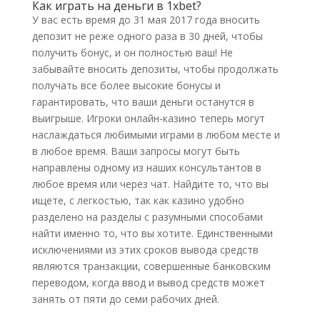
Как играть на деньги в 1xbet?
У вас есть время до 31 мая 2017 года вносить
депозит не реже одного раза в 30 дней, чтобы
получить бонус, и он полностью ваш! Не
забывайте вносить депозиты, чтобы продолжать
получать все более высокие бонусы и
гарантировать, что ваши деньги останутся в
выигрыше. Игроки онлайн-казино теперь могут
наслаждаться любимыми играми в любом месте и
в любое время. Ваши запросы могут быть
направлены одному из наших консультантов в
любое время или через чат. Найдите то, что вы
ищете, с легкостью, так как казино удобно
разделено на разделы с разумными способами
найти именно то, что вы хотите. Единственными
исключениями из этих сроков вывода средств
являются транзакции, совершенные банковским
переводом, когда ввод и вывод средств может
занять от пяти до семи рабочих дней.