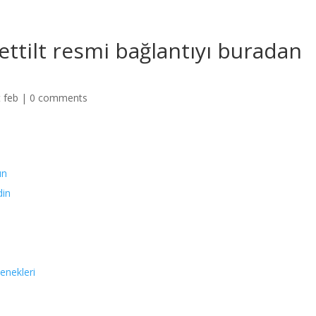
 Bettilt resmi bağlantıyı buradan
t feb
|
0 comments
ın
din
enekleri