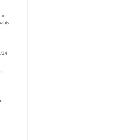
tır.
bahis
7/24
li
ri