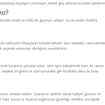
zanmaya başlayın! Unutmayın, Bettilt giriş adresini buradan alabilirsin
nız?
erinden biridir ve köklü bir geçmişe sahiptir. Siz de neden Bettilt’e
rlü bahisçinin ihtiyaçlarını karşılamaktadır. Spor bahisleri, canlı bahisle
 seçenek arasından dilediğinizi seçebilirsiniz.
narak kazanma şansınızı artırır. Hem spor bahislerinde hem de casino
, sadakat programı ve özel turnuvalar gibi fırsatlarla daha da fazla
rinizi ortadan kaldırır. Lisanslı bir işletme olarak faaliyet gösterir ve
r. Kişisel ve finansal bilgilerinizin güvenliği, Bettilt’in önceliğidir.