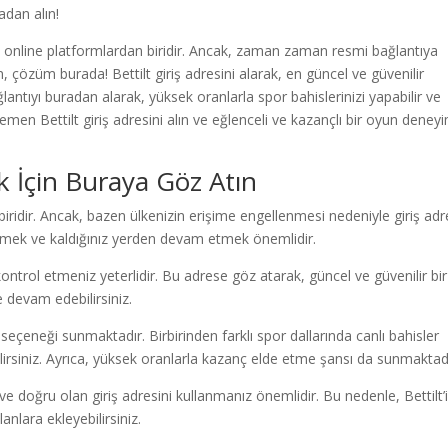
radan alın!
iyi online platformlardan biridir. Ancak, zaman zaman resmi bağlantıya
, çözüm burada! Bettilt giriş adresini alarak, en güncel ve güvenilir
ağlantıyı buradan alarak, yüksek oranlarla spor bahislerinizi yapabilir ve
Hemen Bettilt giriş adresini alın ve eğlenceli ve kazançlı bir oyun deney
ek İçin Buraya Göz Atın
 biridir. Ancak, bazen ülkenizin erişime engellenmesi nedeniyle giriş adr
 bilmek ve kaldığınız yerden devam etmek önemlidir.
 kontrol etmeniz yeterlidir. Bu adrese göz atarak, güncel ve güvenilir bir
ze devam edebilirsiniz.
ı seçeneği sunmaktadır. Birbirinden farklı spor dallarında canlı bahisler
lirsiniz. Ayrıca, yüksek oranlarla kazanç elde etme şansı da sunmaktadı
 ve doğru olan giriş adresini kullanmanız önemlidir. Bu nedenle, Bettilt’
anlara ekleyebilirsiniz.