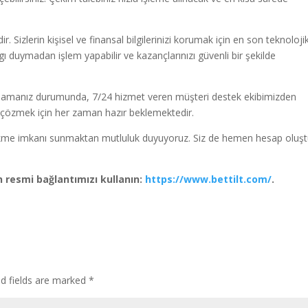
ir. Sizlerin kişisel ve finansal bilgilerinizi korumak için en son teknoloji
gı duymadan işlem yapabilir ve kazançlarınızı güvenli bir şekilde
aşamanız durumunda, 7/24 hizmet veren müşteri destek ekibimizden
u çözmek için her zaman hazır beklemektedir.
ara çekme imkanı sunmaktan mutluluk duyuyoruz. Siz de hemen hesap oluş
!
n resmi bağlantımızı kullanın:
https://www.bettilt.com/
.
ed fields are marked
*