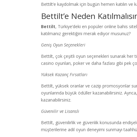
Bettilt’e kaydolmak için bugün hemen katılın ve ka
Bettilt’e Neden Katılmalısı
Bettilt
, Türkiye’deki en popüler online bahis sitel
katılmanız gerektiğini merak ediyor musunuz?
Geniş Oyun Seçenekleri
Bettilt, çok çeşitli oyun seçenekleri sunarak her tü
casino oyunları, poker ve daha fazlası gibi pek çok
Yüksek Kazanç Fırsatları
Bettilt, yüksek oranlar ve cazip promosyonlar su
oyunlarında büyük ödüller kazanabilirsiniz. Ayrıca
kazanabilirsiniz.
Güvenilir ve Lisanslı
Bettilt, güvenilirlik ve güvenlik konusunda endişele
müşterilerine adil oyun deneyimi sunmayı taahhüt ede