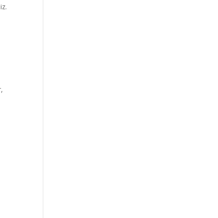
iz.
r,