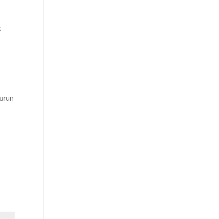
k
turun