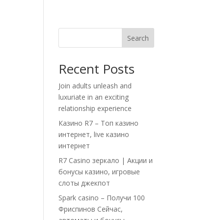
Search
Recent Posts
Join adults unleash and
luxuriate in an exciting
relationship experience
Казино R7 – Топ казино
интернет, live казино
интернет
R7 Casino зеркало | Акции и
бонусы казино, игровые
слоты джекпот
Spark casino – Получи 100
Фриспинов Сейчас,