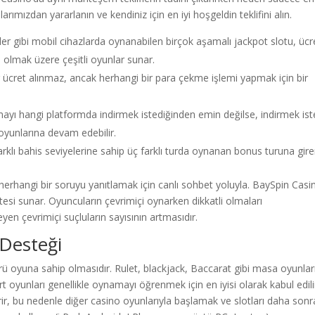
larımızdan yararlanın ve kendiniz için en iyi hoşgeldin teklifini alın.
tler gibi mobil cihazlarda oynanabilen birçok aşamalı jackpot slotu, ücr
 olmak üzere çeşitli oyunlar sunar.
r ücret alınmaz, ancak herhangi bir para çekme işlemi yapmak için bir
ayı hangi platformda indirmek istediğinden emin değilse, indirmek ist
 oyunlarına devam edebilir.
rklı bahis seviyelerine sahip üç farklı turda oynanan bonus turuna gire
 herhangi bir soruyu yanıtlamak için canlı sohbet yoluyla. BaySpin Casi
esi sunar. Oyuncuların çevrimiçi oynarken dikkatli olmaları
en çevrimiçi suçluların sayısının artmasıdır.
 Desteği
rü oyuna sahip olmasıdır. Rulet, blackjack, Baccarat gibi masa oyunlar
 oyunları genellikle oynamayı öğrenmek için en iyisi olarak kabul edili
ir, bu nedenle diğer casino oyunlarıyla başlamak ve slotları daha sonr