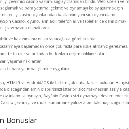
n iyi çevrimiçi casino yazılımı sağlayıcılarından biridir. Web siteleri ve 
rı sağlamak ve para yatırma, çekme ve oynamayı kolaylaştırmak için
mu, en iyi casino oyunlarından bazılarının yanı sıra oyuncuların
aySpin Casino, oyuncuların akıllı telefonlar ve tabletler de dahil olmak
ini çıkarmasına olanak tanır.
ilir ve kazanırsanız ne kazanacağınızı görebilirsiniz.
ü kazanmaya başlamadan önce çok fazla para riske atmanız gerekmez.
ette tutulur ve ardından bu fonlara erişim hakkınız olur.
arı yaşama riski artar.
ca ilk para yatırma işlemine uygulanır.
h, HTML5 ve Android/iOS ile birlikte çok daha fazlası bulunur! Hangisi
a olacağından emin olabilirsiniz! İster bir slot makinesinin sesiyle ca
ücüyle oyunlarımızı oynayın, BaySpin Casino sizi oynamaya devam edecek
 Casino çevrimiçi ve mobil kumarhane yalnızca bir dokunuş uzağınızda
an Bonuslar