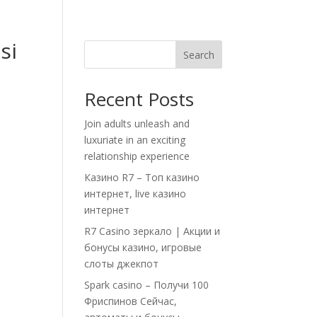
si
Search
Recent Posts
Join adults unleash and
luxuriate in an exciting
relationship experience
Казино R7 – Топ казино
интернет, live казино
интернет
R7 Casino зеркало | Акции и
бонусы казино, игровые
слоты джекпот
Spark casino – Получи 100
Фриспинов Сейчас,