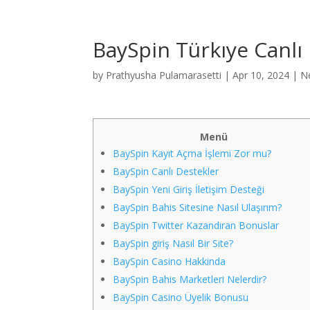
BaySpin Türkıye Canlı
by
Prathyusha Pulamarasetti
|
Apr 10, 2024
|
N
Menü
BaySpin Kayıt Açma İşlemi Zor mu?
BaySpin Canlı Destekler
BaySpin Yeni Giriş İletişim Desteği
BaySpin Bahis Sitesine Nasıl Ulaşırım?
BaySpin Twitter Kazandıran Bonuslar
BaySpin giriş Nasıl Bir Site?
BaySpin Casino Hakkinda
BaySpin Bahis Marketleri Nelerdir?
BaySpin Casino Üyelik Bonusu