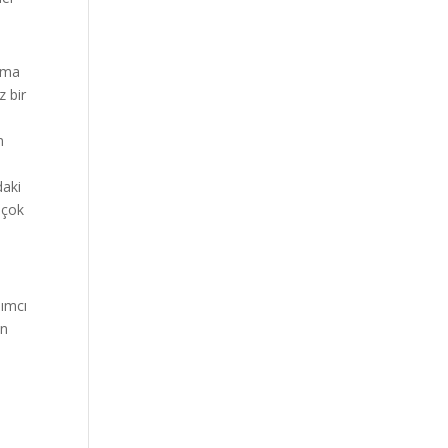
ırma
z bir
n
daki
 çok
dımcı
in