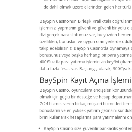
de dahil olmak üzere ellerinden gelen her türlü
BaySpin Casino’nun Birleşik Krallık’taki doğrulan
işleminizi yapmanın güvenli ve güvenli bir yolu ol
dizi gerçek para slotumuz var, bu yüzden hemen 
özellikleri, bonusları ve uygun olan yerlerde ödü
takip edebilirsiniz. BaySpin Casino’da oynamaya
bonusunuz veya başka herhangi bir para yatırma 
400€’luk ilk para yatırma işleminizin keyfini çıkar
daha fazla fırsat var. Başlangıç olarak, 300€’ya
BaySpin Kayıt Açma İşlem
BaySpin Casino, oyunculara endişeleri konusund
olmak için güçlü bir desteğe ve hesap departmanın
7/24 hizmet veren birkaç müşteri hizmetleri temsil
bonuslarını ve en yüksek yatırım getirisini sund
birini kullanarak hesaplarına para yatırmalarını öne
BaySpin Casino size güvenilir bankacılık yönte