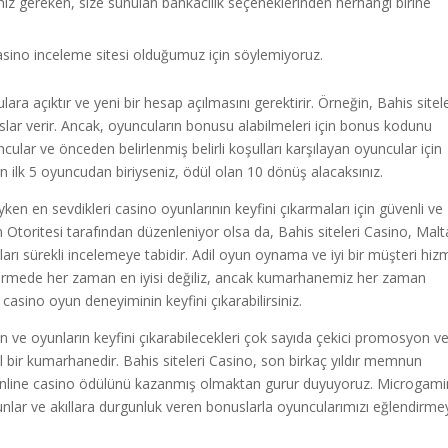
ız gereken, size sunulan bankacılık seçeneklerinden herhangi birine
asino inceleme sitesi olduğumuz için söylemiyoruz.
ra açıktır ve yeni bir hesap açılmasını gerektirir. Örneğin, Bahis sitele
slar verir. Ancak, oyuncuların bonusu alabilmeleri için bonus kodunu
ular ve önceden belirlenmiş belirli koşulları karşılayan oyuncular için
pan ilk 5 oyuncudan biriyseniz, ödül olan 10 dönüş alacaksınız.
ken en sevdikleri casino oyunlarının keyfini çıkarmaları için güvenli ve
Otoritesi tarafından düzenleniyor olsa da, Bahis siteleri Casino, Malt
arı sürekli incelemeye tabidir. Adil oyun oynama ve iyi bir müşteri hiz
i vermede her zaman en iyisi değiliz, ancak kumarhanemiz her zaman
i casino oyun deneyiminin keyfini çıkarabilirsiniz.
in ve oyunların keyfini çıkarabilecekleri çok sayıda çekici promosyon v
il bir kumarhanedir. Bahis siteleri Casino, son birkaç yıldır memnun
iyi online casino ödülünü kazanmış olmaktan gurur duyuyoruz. Microgami
 oyunlar ve akıllara durgunluk veren bonuslarla oyuncularımızı eğlendirm