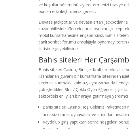
ve koşullar bölümünü ziyaret etmenizi tavsiye ede
bunları etkinleştirmeniz gerekir.
Devasa jackpotlar ve devasa artan jackpotlar ile 
kazanabilirsiniz. Gerçek paralı oyunlar için cep te
mobil kumarhanesine erişebilirsiniz. Bahis siteleri
canlı sohbet forumu aracılığıyla oynamayı tercih 
iletişime geçebilirsiniz.
Bahis siteleri Her Çarşam
Bahis siteleri Casino, Birleşik Krallık merkezlidi
lisanslanan güvenli bir kumarhane sitesinden işlet
seçimini sunmakla kalmaz, aynı zamanda deneyiminiz
çok işlettikleri Slot / Çoklu Oyun Eğlence işiyle tan
sektördeki en iyileri bir araya getirmeye yardımcı 
Bahis siteleri Casino Hoş Geldiniz Paketinden
ücretsiz olarak oynayabilir ve ardından hesabınız
Kaydolup giriş yaptıktan sonra hoşgeldin bonu