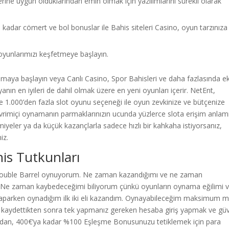
ine uygun olduklarından emin olmak için yazılımlarını sürekli olarak
adar cömert ve bol bonuslar ile Bahis siteleri Casino, oyun tarzınıza
oyunlarımızı keşfetmeye başlayın.
maya başlayın veya Canlı Casino, Spor Bahisleri ve daha fazlasında e
 en iyileri de dahil olmak üzere en yeni oyunları içerir. NetEnt,
e 1.000’den fazla slot oyunu seçeneği ile oyun zevkinize ve bütçenize
evrimiçi oynamanın parmaklarınızın ucunda yüzlerce slota erişim anlam
miyeler ya da küçük kazançlarla sadece hızlı bir kahkaha istiyorsanız,
iz.
his Tutkunları
e Double Barrel oynuyorum. Ne zaman kazandığımı ve ne zaman
. Ne zaman kaybedeceğimi biliyorum çünkü oyunların oynama eğilimi v
aparken oynadığım ilk iki eli kazandım. Oynayabileceğim maksimum 
ı kaydettikten sonra tek yapmanız gereken hesaba giriş yapmak ve güv
ından, 400€’ya kadar %100 Eşleşme Bonusunuzu tetiklemek için para