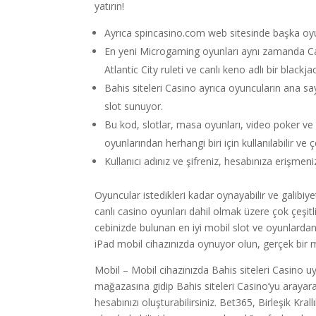
yatırın!
Ayrıca spincasino.com web sitesinde başka oyun
En yeni Microgaming oyunları aynı zamanda Carib
Atlantic City ruleti ve canlı keno adlı bir blackj
Bahis siteleri Casino ayrıca oyuncuların ana sa
slot sunuyor.
Bu kod, slotlar, masa oyunları, video poker ve
oyunlarından herhangi biri için kullanılabilir ve çeşi
Kullanıcı adınız ve şifreniz, hesabınıza erişmeni
Oyuncular istedikleri kadar oynayabilir ve galibiye
canlı casino oyunları dahil olmak üzere çok çeşitl
cebinizde bulunan en iyi mobil slot ve oyunlardan 
iPad mobil cihazınızda oynuyor olun, gerçek bir 
Mobil – Mobil cihazınızda Bahis siteleri Casino
mağazasına gidip Bahis siteleri Casino’yu arayara
hesabınızı oluşturabilirsiniz. Bet365, Birleşik Kra