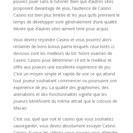
pouvez jouer sans le tutoriel. Bien que d’autres sites
proposent davantage de jeux, l’audience de Casino
Casino est bien plus limitée et les jeux qu’ils prennent le
temps de développer sont généralement d’une qualité
élevée que d’autres sites aiment tenir pour acquis.
Vous devrez rejoindre Casino et vous pourrez alors
réclamer de bons bonus parmi lesquels ceux listés ci-
dessous sont les meilleurs du lot. Notre examen de
Casino Casino pour déterminer s’il est le meilleur et
offre aux joueurs une excellente expérience de jeu.
C’est un moyen simple et rapide de voir ce qui attend
tout joueur souhaitant commencer ou poursuivre son
expérience de jeu. La qualité des graphismes, des
animations et des fonctionnalités signifie que les
joueurs bénéficient du même attrait que le colosse de
Macao.
C’est oui, quel que soit le casino que vous souhaitez
sauvegarder, vous devez absolument essayer Casino
Casino. Si vous les utilisez, vous pouvez vous attendre