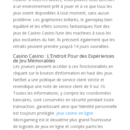
à un environnement prêt à jouer et à ce que tous les
jeux soient disponibles à tout moment, sans aucun
problème. Les graphismes brillants, le gameplay bien
équilibré et les effets sonores fantastiques font des
jeux de Casino Casino l’une des machines à sous les
plus excitantes du Net. Ils précisent également que les
retraits peuvent prendre jusqu’à 14 jours ouvrables.
Casino Casino : L’Endroit Pour des Expériences
de Jeu Mémorables
Les joueurs peuvent accéder à ces fonctionnalités en
cliquant sur le bouton d’information en haut des jeux.
NetBet a une politique de service client stricte et
revendique une note de service client de 9 sur 10.
Toutes les informations, y compris les coordonnées
bancaires, sont conservées en sécurité pendant toute
transaction, garantissant ainsi que l’identité personnelle
est toujours protégée.
jeux casino en ligne
Microgaming est le deuxième plus grand fournisseur
de logiciels de jeux en ligne et compte parmi les