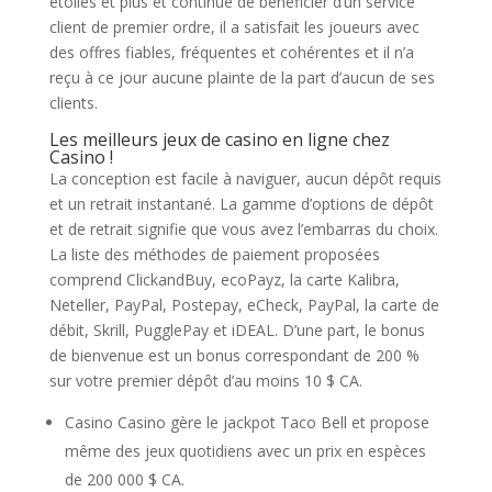
étoiles et plus et continue de bénéficier d’un service
client de premier ordre, il a satisfait les joueurs avec
des offres fiables, fréquentes et cohérentes et il n’a
reçu à ce jour aucune plainte de la part d’aucun de ses
clients.
Les meilleurs jeux de casino en ligne chez
Casino !
La conception est facile à naviguer, aucun dépôt requis
et un retrait instantané. La gamme d’options de dépôt
et de retrait signifie que vous avez l’embarras du choix.
La liste des méthodes de paiement proposées
comprend ClickandBuy, ecoPayz, la carte Kalibra,
Neteller, PayPal, Postepay, eCheck, PayPal, la carte de
débit, Skrill, PugglePay et iDEAL. D’une part, le bonus
de bienvenue est un bonus correspondant de 200 %
sur votre premier dépôt d’au moins 10 $ CA.
Casino Casino gère le jackpot Taco Bell et propose
même des jeux quotidiens avec un prix en espèces
de 200 000 $ CA.