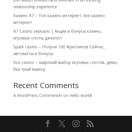
relationship experience
Казино R7 – Топ казино интернет, live казино
интернет
R7 Casino зеркало | Акции и бонусы казино,
игровые слоты джекпот
Spark casino – Получи 100 Фриспинов Сейчас,
автоматы и бонусы
Vox casino – Широкий выбор игровых слотов, демо,
быстрый вывод
Recent Comments
A WordPress Commenter
on
Hello world!