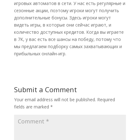
игровых автоматов в сети. У нас есть регулярные и
сезонные акции, поэтому игроки могут получить
дополнительные бонусы. Здесь игроки могут
видеть игры, в которые они сейчас играют, и
количество доступных кредитов. Когда вы играете
в 7К, у вас есть все шансы на победу, потому что
мы предлагаем подборку самых захватывающих и
прибыльных онлайн-игр.
Submit a Comment
Your email address will not be published.
Required
fields are marked
*