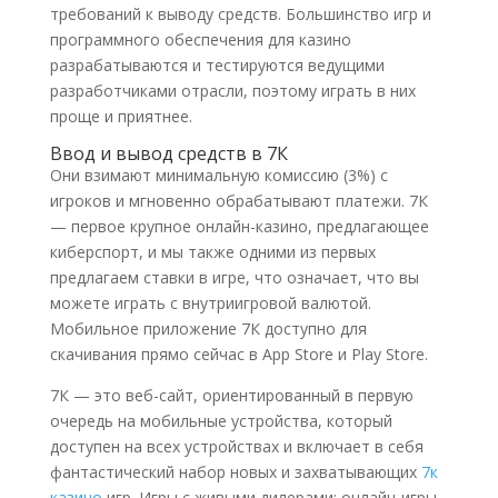
требований к выводу средств. Большинство игр и
программного обеспечения для казино
разрабатываются и тестируются ведущими
разработчиками отрасли, поэтому играть в них
проще и приятнее.
Ввод и вывод средств в 7К
Они взимают минимальную комиссию (3%) с
игроков и мгновенно обрабатывают платежи. 7К
— первое крупное онлайн-казино, предлагающее
киберспорт, и мы также одними из первых
предлагаем ставки в игре, что означает, что вы
можете играть с внутриигровой валютой.
Мобильное приложение 7К доступно для
скачивания прямо сейчас в App Store и Play Store.
7К — это веб-сайт, ориентированный в первую
очередь на мобильные устройства, который
доступен на всех устройствах и включает в себя
фантастический набор новых и захватывающих
7к
казино
игр. Игры с живыми дилерами: онлайн-игры