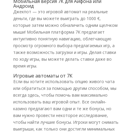
Мобильная версия 7К для Айфона или
Андроид
Джекпот — это игровой автомат на реальные
деньги, где вы можете выиграть до 1000 €,
которые затем можно обналичить одним щелчком
мыши! Мобильная платформа 7К предлагает
интуитивно понятную навигацию, облегчающую
просмотр огромного выбора предлагаемых игр, а
также возможность загрузки и игры. Делая ставки
по ходу игры, вы можете делать ставки даже во
время игры.
Игровые автоматы от 7К
Если вы хотите использовать опцию живого чата
или обратиться за помощью другим способом, мы
всегда здесь, чтобы помочь вам максимально
использовать ваш игровой опыт. Все онлайн-
казино предлагают вам одни и те же бонусы, но
вам нужно провести некоторое исследование,
чтобы найти лучшие бонусы. Игроки могут снимать
выигрыши, как только они достигли минимальных