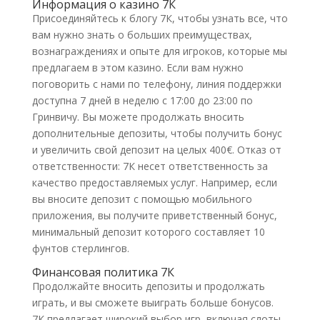
Информация о казино 7К
Присоединяйтесь к блогу 7К, чтобы узнать все, что
вам нужно знать о больших преимуществах,
вознаграждениях и опыте для игроков, которые мы
предлагаем в этом казино. Если вам нужно
поговорить с нами по телефону, линия поддержки
доступна 7 дней в неделю с 17:00 до 23:00 по
Гринвичу. Вы можете продолжать вносить
дополнительные депозиты, чтобы получить бонус
и увеличить свой депозит на целых 400€. Отказ от
ответственности: 7К несет ответственность за
качество предоставляемых услуг. Например, если
вы вносите депозит с помощью мобильного
приложения, вы получите приветственный бонус,
минимальный депозит которого составляет 10
фунтов стерлингов.
Финансовая политика 7К
Продолжайте вносить депозиты и продолжать
играть, и вы сможете выиграть больше бонусов.
7К предлагает широкий выбор игр, включая слоты,