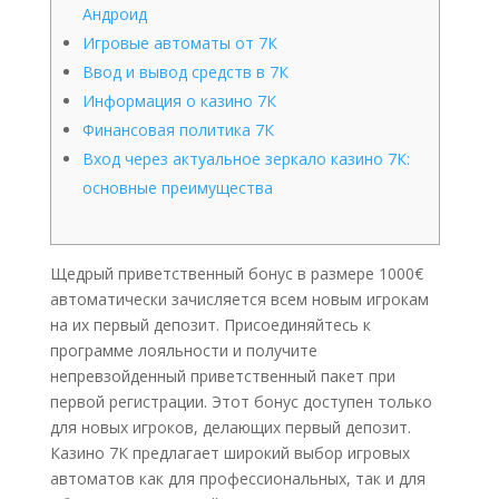
Андроид
Игровые автоматы от 7К
Ввод и вывод средств в 7К
Информация о казино 7К
Финансовая политика 7К
Вход через актуальное зеркало казино 7К:
основные преимущества
Щедрый приветственный бонус в размере 1000€
автоматически зачисляется всем новым игрокам
на их первый депозит. Присоединяйтесь к
программе лояльности и получите
непревзойденный приветственный пакет при
первой регистрации. Этот бонус доступен только
для новых игроков, делающих первый депозит.
Казино 7К предлагает широкий выбор игровых
автоматов как для профессиональных, так и для