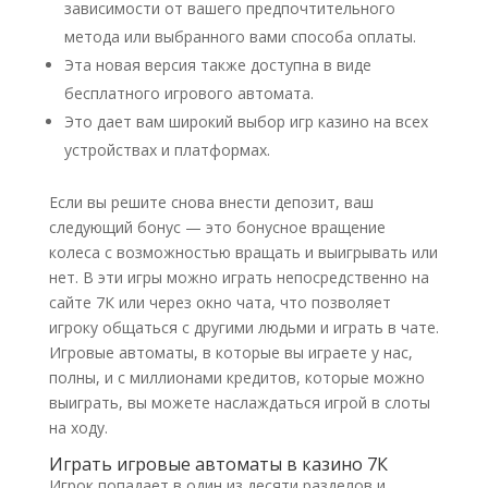
зависимости от вашего предпочтительного
метода или выбранного вами способа оплаты.
Эта новая версия также доступна в виде
бесплатного игрового автомата.
Это дает вам широкий выбор игр казино на всех
устройствах и платформах.
Если вы решите снова внести депозит, ваш
следующий бонус — это бонусное вращение
колеса с возможностью вращать и выигрывать или
нет. В эти игры можно играть непосредственно на
сайте 7К или через окно чата, что позволяет
игроку общаться с другими людьми и играть в чате.
Игровые автоматы, в которые вы играете у нас,
полны, и с миллионами кредитов, которые можно
выиграть, вы можете наслаждаться игрой в слоты
на ходу.
Играть игровые автоматы в казино 7К
Игрок попадает в один из десяти разделов и