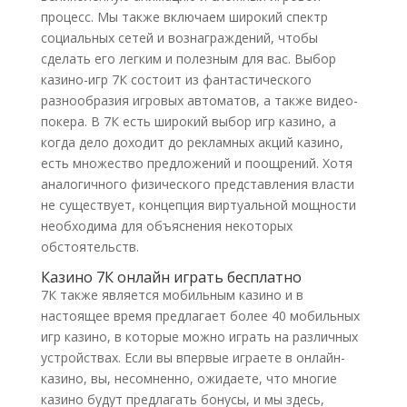
процесс. Мы также включаем широкий спектр
социальных сетей и вознаграждений, чтобы
сделать его легким и полезным для вас. Выбор
казино-игр 7К состоит из фантастического
разнообразия игровых автоматов, а также видео-
покера. В 7К есть широкий выбор игр казино, а
когда дело доходит до рекламных акций казино,
есть множество предложений и поощрений. Хотя
аналогичного физического представления власти
не существует, концепция виртуальной мощности
необходима для объяснения некоторых
обстоятельств.
Казино 7К онлайн играть бесплатно
7К также является мобильным казино и в
настоящее время предлагает более 40 мобильных
игр казино, в которые можно играть на различных
устройствах. Если вы впервые играете в онлайн-
казино, вы, несомненно, ожидаете, что многие
казино будут предлагать бонусы, и мы здесь,