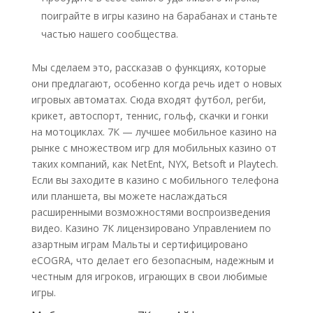
поиграйте в игры казино на барабанах и станьте
частью нашего сообщества.
Мы сделаем это, рассказав о функциях, которые
они предлагают, особенно когда речь идет о новых
игровых автоматах. Сюда входят футбол, регби,
крикет, автоспорт, теннис, гольф, скачки и гонки
на мотоциклах. 7К — лучшее мобильное казино на
рынке с множеством игр для мобильных казино от
таких компаний, как NetEnt, NYX, Betsoft и Playtech.
Если вы заходите в казино с мобильного телефона
или планшета, вы можете наслаждаться
расширенными возможностями воспроизведения
видео. Казино 7К лицензировано Управлением по
азартным играм Мальты и сертифицировано
eCOGRA, что делает его безопасным, надежным и
честным для игроков, играющих в свои любимые
игры.