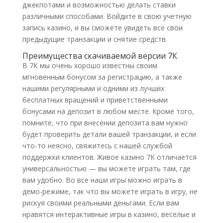
джекпотами и возможностью делать ставки
различными способами. Войдите в свою учетную
запись казино, и вы сможете увидеть все свои
предыдущие транзакции и снятие средств.
Преимущества скачиваемой версии 7К
В 7К мы очень хорошо известны своим
мгновенным бонусом за регистрацию, а также
нашими регулярными и одними из лучших
бесплатных вращений и приветственными
бонусами на депозит в любом месте. Кроме того,
помните, что при внесении депозита вам нужно
будет проверить детали вашей транзакции, и если
что-то неясно, свяжитесь с нашей службой
поддержки клиентов. Живое казино 7К отличается
универсальностью — вы можете играть там, где
вам удобно. Во все наши игры можно играть в
демо-режиме, так что вы можете играть в игру, не
рискуя своими реальными деньгами. Если вам
нравятся интерактивные игры в казино, веселые и