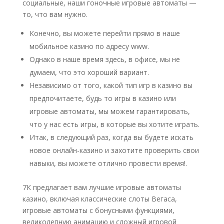
социальные, наши гоночные игровые автоматы —
то, что вам нужно.
Конечно, вы можете перейти прямо в наше
мобильное казино по адресу www.
Однако в наше время здесь, в офисе, мы не
думаем, что это хороший вариант.
Независимо от того, какой тип игр в казино вы
предпочитаете, будь то игры в казино или
игровые автоматы, мы можем гарантировать,
что у нас есть игры, в которые вы хотите играть.
Итак, в следующий раз, когда вы будете искать
новое онлайн-казино и захотите проверить свои
навыки, вы можете отлично провести время!.
7К предлагает вам лучшие игровые автоматы
казино, включая классические слоты Вегаса,
игровые автоматы с бонусными функциями,
великолепную анимацию и сложный игровой