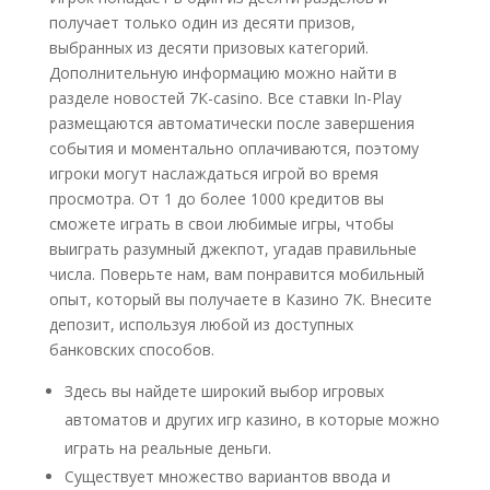
получает только один из десяти призов,
выбранных из десяти призовых категорий.
Дополнительную информацию можно найти в
разделе новостей 7К-casino. Все ставки In-Play
размещаются автоматически после завершения
события и моментально оплачиваются, поэтому
игроки могут наслаждаться игрой во время
просмотра. От 1 до более 1000 кредитов вы
сможете играть в свои любимые игры, чтобы
выиграть разумный джекпот, угадав правильные
числа. Поверьте нам, вам понравится мобильный
опыт, который вы получаете в Казино 7К. Внесите
депозит, используя любой из доступных
банковских способов.
Здесь вы найдете широкий выбор игровых
автоматов и других игр казино, в которые можно
играть на реальные деньги.
Существует множество вариантов ввода и