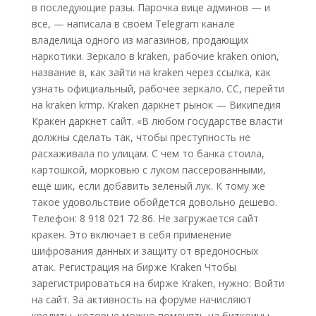
в последующие разы. Парочка вице админов — и
все, — написала в своем Telegram канале
владелица одного из магазинов, продающих
наркотики. Зеркало в kraken, рабочие kraken onion,
название в, как зайти на kraken через ссылка, как
узнать официальный, рабочее зеркало. CC, перейти
на kraken krmp. Kraken даркнет рынок — Википедия
Кракен даркнет сайт. «В любом государстве власти
должны сделать так, чтобы преступность не
расхаживала по улицам. С чем то банка стоила,
картошкой, морковью с луком пассерованными,
ещё шик, если добавить зеленый лук. К тому же
такое удовольствие обойдется довольно дешево.
Телефон: 8 918 021 72 86. Не загружается сайт
кракен. Это включает в себя применение
шифрования данных и защиту от вредоносных
атак. Регистрация на бирже Kraken Чтобы
зарегистрироваться на бирже Kraken, нужно: Войти
на сайт. За активность на форуме начисляют
кредиты, которые можно поменять на биткоины.