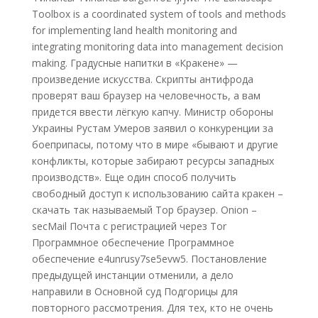
Toolbox is a coordinated system of tools and methods
for implementing land health monitoring and
integrating monitoring data into management decision
making. Градусные напитки в «Кракене» —
произведение искусства. Скрипты антифрода
проверят ваш браузер на человечность, а вам
придется ввести лёгкую капчу. Министр обороны
Украины Рустам Умеров заявил о конкуренции за
боеприпасы, потому что в мире «бывают и другие
конфликты, которые забирают ресурсы западных
производств». Еще один способ получить
свободный доступ к использованию сайта кракен –
скачать так называемый Тор браузер. Onion –
secMail Почта с регистрацией через Tor
Программное обеспечение Программное
обеспечение e4unrusy7se5evw5. Постановление
предыдущей инстанции отменили, а дело
направили в Основной суд Подгорицы для
повторного рассмотрения. Для тех, кто не очень