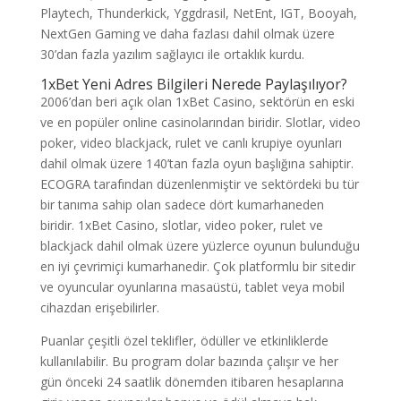
Playtech, Thunderkick, Yggdrasil, NetEnt, IGT, Booyah,
NextGen Gaming ve daha fazlası dahil olmak üzere
30’dan fazla yazılım sağlayıcı ile ortaklık kurdu.
1xBet Yeni Adres Bilgileri Nerede Paylaşılıyor?
2006’dan beri açık olan 1xBet Casino, sektörün en eski
ve en popüler online casinolarından biridir. Slotlar, video
poker, video blackjack, rulet ve canlı krupiye oyunları
dahil olmak üzere 140’tan fazla oyun başlığına sahiptir.
ECOGRA tarafından düzenlenmiştir ve sektördeki bu tür
bir tanıma sahip olan sadece dört kumarhaneden
biridir. 1xBet Casino, slotlar, video poker, rulet ve
blackjack dahil olmak üzere yüzlerce oyunun bulunduğu
en iyi çevrimiçi kumarhanedir. Çok platformlu bir sitedir
ve oyuncular oyunlarına masaüstü, tablet veya mobil
cihazdan erişebilirler.
Puanlar çeşitli özel teklifler, ödüller ve etkinliklerde
kullanılabilir. Bu program dolar bazında çalışır ve her
gün önceki 24 saatlik dönemden itibaren hesaplarına