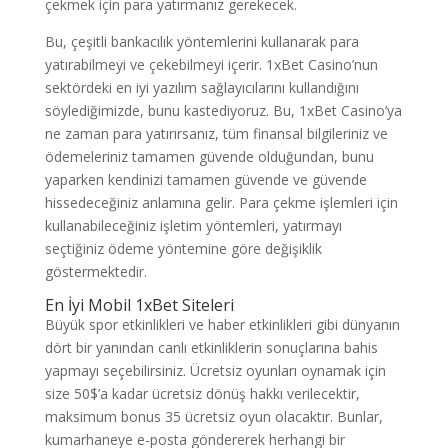
çekmek için para yatırmanız gerekecek.
Bu, çeşitli bankacılık yöntemlerini kullanarak para
yatırabilmeyi ve çekebilmeyi içerir. 1xBet Casino’nun
sektördeki en iyi yazılım sağlayıcılarını kullandığını
söylediğimizde, bunu kastediyoruz. Bu, 1xBet Casino’ya
ne zaman para yatırırsanız, tüm finansal bilgileriniz ve
ödemeleriniz tamamen güvende olduğundan, bunu
yaparken kendinizi tamamen güvende ve güvende
hissedeceğiniz anlamına gelir. Para çekme işlemleri için
kullanabileceğiniz işletim yöntemleri, yatırmayı
seçtiğiniz ödeme yöntemine göre değişiklik
göstermektedir.
En İyi Mobil 1xBet Siteleri
Büyük spor etkinlikleri ve haber etkinlikleri gibi dünyanın
dört bir yanından canlı etkinliklerin sonuçlarına bahis
yapmayı seçebilirsiniz. Ücretsiz oyunları oynamak için
size 50$’a kadar ücretsiz dönüş hakkı verilecektir,
maksimum bonus 35 ücretsiz oyun olacaktır. Bunlar,
kumarhaneye e-posta göndererek herhangi bir