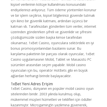
kişisel verilerinin kötüye kullanılması konusundaki
endişelerinizi anlıyoruz. Tüm ödeme yöntemleri korunur
ve bir işlem seçilirse, kişisel bilgilerinizi güvende tutmak
için ikinci bir güvenlik katmanı, ardından üçüncü bir
katman vb. Tarafınızdan gönderilen tüm veriler, internet
üzerinden gönderirken şifreli ve güvenlidir ve şifresini
çözdüğümüzde sizden başka kimse tarafından
okunamaz. 1xBet Casino, oyunculara sektördeki en iyi
bonus promosyonlarından bazılarını sunar. Bu
karşılama paketinin bir parçası olarak oyuncular, 1xBet
Casino uygulamasının Mobil, Tablet ve Masaüstü PC
sürümleri arasından seçim yapabilir. Mobil casino
oyuncuları için bu, operatör HotBets gibi en büyük
ağlardan herhangi birinde başlayacaktır.
1xBet Yeni Adres Erişim
1xBet Casino, dünyanın en popüler mobil casino oyun
sitelerinden biridir. 2003 yılında kurulmuş olup,
mükemmel müşteri hizmetleri ve teklifleri için ödüller
kazanmıştır. Microgaming’in yazılımına güvenerek,