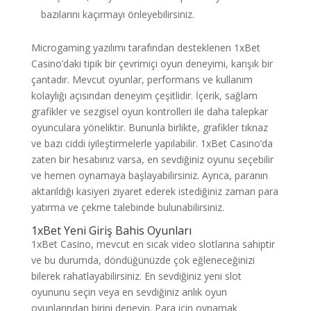
bazılarını kaçırmayı önleyebilirsiniz.
Microgaming yazılımı tarafından desteklenen 1xBet
Casino’daki tipik bir çevrimiçi oyun deneyimi, karışık bir
çantadır. Mevcut oyunlar, performans ve kullanım
kolaylığı açısından deneyim çeşitlidir. İçerik, sağlam
grafikler ve sezgisel oyun kontrolleri ile daha talepkar
oyunculara yöneliktir. Bununla birlikte, grafikler tıknaz
ve bazı ciddi iyileştirmelerle yapılabilir. 1xBet Casino’da
zaten bir hesabınız varsa, en sevdiğiniz oyunu seçebilir
ve hemen oynamaya başlayabilirsiniz. Ayrıca, paranın
aktarıldığı kasiyeri ziyaret ederek istediğiniz zaman para
yatırma ve çekme talebinde bulunabilirsiniz.
1xBet Yeni Giriş Bahis Oyunları
1xBet Casino, mevcut en sıcak video slotlarına sahiptir
ve bu durumda, döndüğünüzde çok eğleneceğinizi
bilerek rahatlayabilirsiniz. En sevdiğiniz yeni slot
oyununu seçin veya en sevdiğiniz anlık oyun
oyunlarından birini deneyin. Para için oynamak