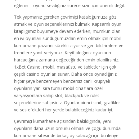
eğlenin – oyunu sevdiğiniz sürece sizin için önemli değil.
Tek yapmanız gereken çevrimiçi kataloğumuza göz
atmak ve oyun seçeneklerinizi bulmak. Kapsamlı oyun
kitaplığımız büyümeye devam ederken, mümkün olan
en iyi oyunları sunduğumuzdan emin olmak için mobil
kumarhane pazarını sürekli izliyor ve geri bildirimlere ve
trendlere yanıt veriyoruz. Keyif aldığınız oyunların
harcadığınız zamana değeceğinden emin olabilirsiniz.
1xBet Casino, mobil, masaüstü ve tabletler için çok
çeşitli casino oyunları sunar. Daha önce oynadığınız
hiçbir şeye benzemeyen benzersiz canlı krupiyeli
oyunların yanı sıra tümü mobil cihazlara özel
varyasyonlara sahip slot, blackjack ve rulet
seçeneklerine sahipsiniz. Oyunlar birinci sınıf, grafikler
ve ses efektleri her yerde bulabileceğiniz kadar iyi.
Çevrimiçi kumarhane açısından bakıldığında, yeni
oyunların daha uzun ömürlü olması ve çoğu durumda
kumarhane sitesinde birkaç ay kalacağı için bu ileriye