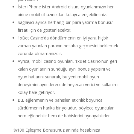
İster iPhone ister Android olsun, oyunlarımızın her
birine mobil cihazınızdan kolayca erişebilirsiniz.
Sağlayıcı ayrıca herhangi bir ‘para yatırma bonusu’
fırsatı için de gösterilecektir.
1xBet Casino’da döndürmenin en iyi yanı, hiçbir
zaman yatırılan paranın hesaba geçmesini beklemek
zorunda olmamanızdır.
Ayrıca, mobil casino oyunları, 1xBet Casino’nun geri
kalan oyunlarının sunduğu aynı bonus yapısını ve
oyun hatlarını sunarak, bu yeni mobil oyun
deneyimini aynı derecede heyecan verici ve kullanımı
kolay hale getiriyor.
Bu, eğlenmenin ve bahisleri etkinlik boyunca
sürdürmenin harika bir yoludur, böylece oyuncular
hem eğlenebilir hem de bahislerini oynayabilirler.
%100 Eşleşme Bonusunuz anında hesabınıza