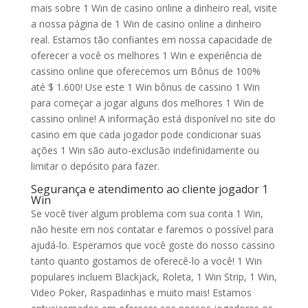
mais sobre 1 Win de casino online a dinheiro real, visite
a nossa página de 1 Win de casino online a dinheiro
real. Estamos tão confiantes em nossa capacidade de
oferecer a você os melhores 1 Win e experiência de
cassino online que oferecemos um Bônus de 100%
até $ 1.600! Use este 1 Win bônus de cassino 1 Win
para começar a jogar alguns dos melhores 1 Win de
cassino online! A informação está disponível no site do
casino em que cada jogador pode condicionar suas
ações 1 Win são auto-exclusão indefinidamente ou
limitar o depósito para fazer.
Segurança e atendimento ao cliente jogador 1
Win
Se você tiver algum problema com sua conta 1 Win,
não hesite em nos contatar e faremos o possível para
ajudá-lo. Esperamos que você goste do nosso cassino
tanto quanto gostamos de oferecê-lo a você! 1 Win
populares incluem Blackjack, Roleta, 1 Win Strip, 1 Win,
Video Poker, Raspadinhas e muito mais! Estamos