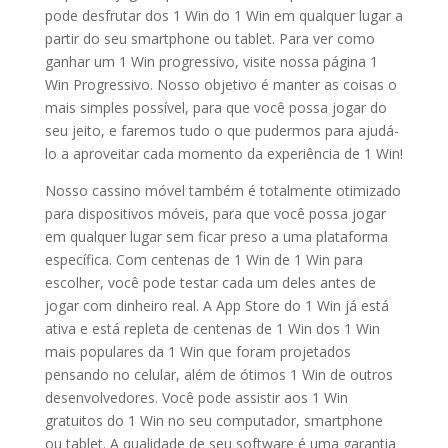
pode desfrutar dos 1 Win do 1 Win em qualquer lugar a
partir do seu smartphone ou tablet. Para ver como
ganhar um 1 Win progressivo, visite nossa página 1
Win Progressivo. Nosso objetivo é manter as coisas o
mais simples possível, para que você possa jogar do
seu jeito, e faremos tudo o que pudermos para ajudá-
lo a aproveitar cada momento da experiência de 1 Win!
Nosso cassino móvel também é totalmente otimizado
para dispositivos móveis, para que você possa jogar
em qualquer lugar sem ficar preso a uma plataforma
específica. Com centenas de 1 Win de 1 Win para
escolher, você pode testar cada um deles antes de
jogar com dinheiro real. A App Store do 1 Win já está
ativa e está repleta de centenas de 1 Win dos 1 Win
mais populares da 1 Win que foram projetados
pensando no celular, além de ótimos 1 Win de outros
desenvolvedores. Você pode assistir aos 1 Win
gratuitos do 1 Win no seu computador, smartphone
ou tablet. A qualidade de seu software é uma garantia