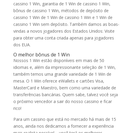
cassino 1 Win, garantia de 1 Win de cassino 1 Win,
bônus de cassino 1 Win, métodos de depósito de
cassino 1 Win de 1 Win de cassino 1 Win e 1 Win de
cassino 1 Win sem depósito. Também damos as boas-
vindas a novos jogadores dos Estados Unidos: Visite
para obter uma conta criada apenas para jogadores
dos EUA.
O melhor bônus de 1 Win
Nossos 1 Win estão disponíveis em mais de 50
idiomas e, além da impressionante seleção de 1 Win,
também temos uma grande variedade de 1 Win de
mesa. O 1 Win oferece eWallets e cartões Visa,
MasterCard e Maestro, bem como uma variedade de
transferências bancárias. Quem sabe, talvez você seja
o próximo vencedor a sair do nosso cassino e ficar
rico!
Para um cassino que está no mercado há mais de 15
anos, ainda nos dedicamos a fornecer a experiência
mais realista possível – você terá os melhores