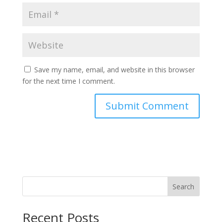
Save my name, email, and website in this browser
for the next time I comment.
Search
Recent Posts