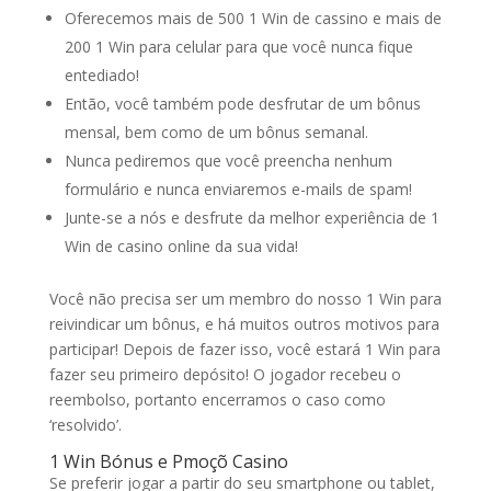
Oferecemos mais de 500 1 Win de cassino e mais de
200 1 Win para celular para que você nunca fique
entediado!
Então, você também pode desfrutar de um bônus
mensal, bem como de um bônus semanal.
Nunca pediremos que você preencha nenhum
formulário e nunca enviaremos e-mails de spam!
Junte-se a nós e desfrute da melhor experiência de 1
Win de casino online da sua vida!
Você não precisa ser um membro do nosso 1 Win para
reivindicar um bônus, e há muitos outros motivos para
participar! Depois de fazer isso, você estará 1 Win para
fazer seu primeiro depósito! O jogador recebeu o
reembolso, portanto encerramos o caso como
‘resolvido’.
1 Win Bónus e Pmoçõ Casino
Se preferir jogar a partir do seu smartphone ou tablet,