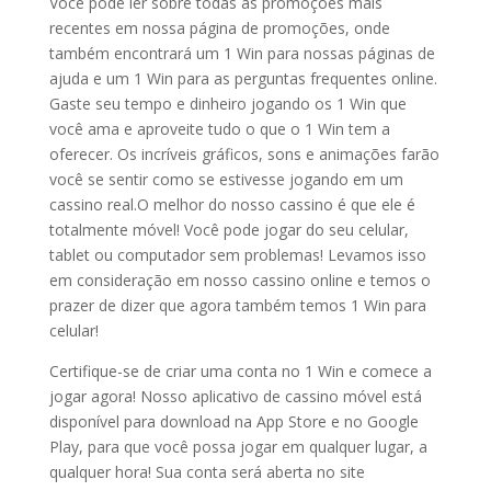
Você pode ler sobre todas as promoções mais
recentes em nossa página de promoções, onde
também encontrará um 1 Win para nossas páginas de
ajuda e um 1 Win para as perguntas frequentes online.
Gaste seu tempo e dinheiro jogando os 1 Win que
você ama e aproveite tudo o que o 1 Win tem a
oferecer. Os incríveis gráficos, sons e animações farão
você se sentir como se estivesse jogando em um
cassino real.O melhor do nosso cassino é que ele é
totalmente móvel! Você pode jogar do seu celular,
tablet ou computador sem problemas! Levamos isso
em consideração em nosso cassino online e temos o
prazer de dizer que agora também temos 1 Win para
celular!
Certifique-se de criar uma conta no 1 Win e comece a
jogar agora! Nosso aplicativo de cassino móvel está
disponível para download na App Store e no Google
Play, para que você possa jogar em qualquer lugar, a
qualquer hora! Sua conta será aberta no site