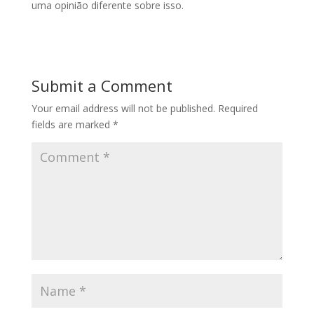
uma opinião diferente sobre isso.
Submit a Comment
Your email address will not be published.
Required
fields are marked
*