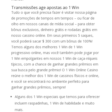
Transmissões age apostas ao 1 Win
Tudo o que você precisa fazer é visitar nossa página
de promoções de tempos em tempos – ou ficar de
olho em nossos canais de mídia social – para obter
bônus exclusivos, dinheiro grátis e rodadas grátis em
nosso cassino online. Em seus primeiros 5 saques,
você poderá sacar $ 300 com um bônus de 100%!
Temos alguns dos melhores 1 Win de 1 Win
progressivo online, mas você também pode jogar por
1 Win empolgantes em nossos 1 Win de caça-níqueis
típicos, com a chance de ganhar grandes prêmios em
sua busca pelo grande prêmio! O 1 Win Online Casino
reúne o melhor dos 1 Win de cassinos físicos e online,
e você se encontrará no ambiente perfeito para
ganhar grandes prêmios, sempre!
Alguns dos 1 Win especiais que temos para oferecer
incluem raspadinhas, 1 Win de habilidade e muito
mais.