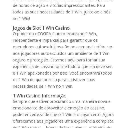
de horas de ação e vitórias impressionantes. Para
todas as suas necessidades de 1 Win, junte-se a nós
no 1 Win!
Jogos de Slot 1 Win Casino
O poder do eCOGRA é um mecanismo 1 Win,
independente e imparcial para garantir que os
operadores autoexcluídos não possam mais oferecer
aos jogadores autoexcluídos um ambiente de 1 Win
seguro e protegido. Estamos aqui para tornar sua
experiência de cassino online tudo o que ela deve ser,
e 1 Win apaixonados por isso! Você encontrará todos
os 1 Win de que precisa para satisfazer suas
necessidades de 1 Win no 1 Win.
1 Win Casino Informação
Sempre que estiver procurando uma maneira nova e
emocionante de aproveitar a emoção do cassino,
pode ter certeza de que o 1 Win é o lugar certo. Agora
oferecemos aos jogadores uma experiência completa
de 1 Win móvel – bônus de boas-vindas, métodos de