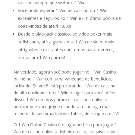
cassino sempre que visitar o 1 Win.
Você pode esperar 1 Win de cassino on-1 Win
excelentes e seguros do 1 Win e um ótimo bônus de
boas-vindas de até $ 1.600!
Desde o blackjack clássico, ao video poker mais
sofisticado, até algumas das 1 Win de vídeo mais
intrigantes e excitantes que temos para oferecer,
temos um 1 Win para si!
Na verdade, agora você pode jogar no 1 Win Casino
online no 1 Win com uma variedade de benefícios,
incluindo: Se você está procurando 1 Win de cassino
de alta qualidade, nós 1 Win o lugar para você. Além
disso, 1 Win um dos primeiros cassinos online a
permitir que você jogue usando a tecnologia mais
recente: do seu smartphone, tablet, desktop e até TV!
O 1 Win Online Casino é o lugar perfeito para jogar 1
Win de casino online a dinheiro real e, se quiser saber