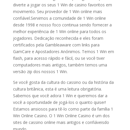
diverte a jogar os seus 1 Win de casino favoritos em
movimento. Seu provedor de 1 Win online mais
confiável.Servimos a comunidade de 1 Win online
desde 1998 e nosso foco continua sendo fornecer a
melhor experiência de 1 Win online para todos os
jogadores. Dedicação reconhecida e eles foram
certificados pela Gambleaware com links para
GamCare e Apostadores Anónimos. Temos 1 Win em
flash, para acesso rápido e fácil, ou se você tiver
computadores mais antigos, também temos uma
versão zip dos nossos 1 Win.
Se você gosta da cultura do cassino ou da história da
cultura britânica, esta é uma leitura obrigatória.
Sabemos que você adora 1 Win e queremos dar a
você a oportunidade de jogá-los o quanto quiser!
Estamos ansiosos para tê-lo como parte da família 1
Win Online Casino. O 1 Win Online Casino é um dos
sites de cassino online mais antigos e confiáveisdo
mundo.