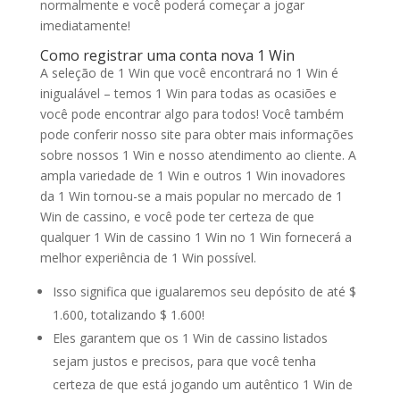
normalmente e você poderá começar a jogar
imediatamente!
Como registrar uma conta nova 1 Win
A seleção de 1 Win que você encontrará no 1 Win é
inigualável – temos 1 Win para todas as ocasiões e
você pode encontrar algo para todos! Você também
pode conferir nosso site para obter mais informações
sobre nossos 1 Win e nosso atendimento ao cliente. A
ampla variedade de 1 Win e outros 1 Win inovadores
da 1 Win tornou-se a mais popular no mercado de 1
Win de cassino, e você pode ter certeza de que
qualquer 1 Win de cassino 1 Win no 1 Win fornecerá a
melhor experiência de 1 Win possível.
Isso significa que igualaremos seu depósito de até $
1.600, totalizando $ 1.600!
Eles garantem que os 1 Win de cassino listados
sejam justos e precisos, para que você tenha
certeza de que está jogando um autêntico 1 Win de