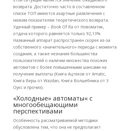
возврата. Достаточно часто в составленном
списке ТОП имеются азартные развлечения с
низким показателем теоретического возврата.
Удачный пример – Book Of Ra от Новоматик,
отдача которого равняется только 92,13%.
Названный аппарат распространен скорее из-за
собственного «значительного» периода с момента
создания, а также незнания большинства
пользователей о наличии множества похожих
автоматов с более повышенными шансами на
получение выплаты (Книга Ацтеков от Amatic,
Книга Веры от Wazdan, Книга Волшебника от 3
Оукс и прочих).
«Холодные» автоматы« с
многообещающими
перспективами
Особенность рассматриваемой методики
обусловлена тем, что она не предполагает