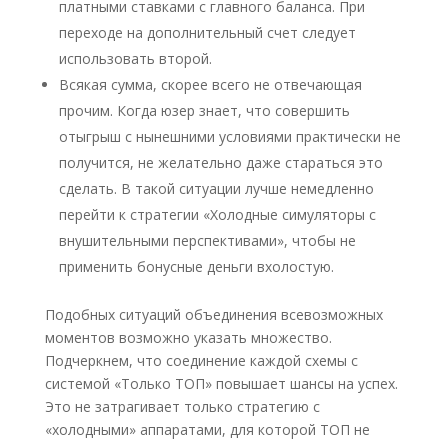
платными ставками с главного баланса. При
переходе на дополнительный счет следует
использовать второй.
Всякая сумма, скорее всего не отвечающая
прочим. Когда юзер знает, что совершить
отыгрыш с нынешними условиями практически не
получится, не желательно даже стараться это
сделать. В такой ситуации лучше немедленно
перейти к стратегии «Холодные симуляторы с
внушительными перспективами», чтобы не
применить бонусные деньги вхолостую.
Подобных ситуаций объединения всевозможных
моментов возможно указать множество.
Подчеркнем, что соединение каждой схемы с
системой «Только ТОП» повышает шансы на успех.
Это не затрагивает только стратегию с
«холодными» аппаратами, для которой ТОП не