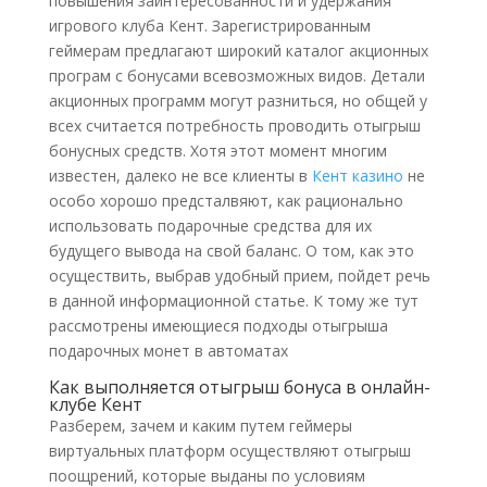
повышения заинтересованности и удержания
игрового клуба Кент. Зарегистрированным
геймерам предлагают широкий каталог акционных
програм с бонусами всевозможных видов. Детали
акционных программ могут разниться, но общей у
всех считается потребность проводить отыгрыш
бонусных средств. Хотя этот момент многим
известен, далеко не все клиенты в
Кент казино
не
особо хорошо предсталвяют, как рационально
использовать подарочные средства для их
будущего вывода на свой баланс. О том, как это
осуществить, выбрав удобный прием, пойдет речь
в данной информационной статье. К тому же тут
рассмотрены имеющиеся подходы отыгрыша
подарочных монет в автоматах
Как выполняется отыгрыш бонуса в онлайн-
клубе Кент
Разберем, зачем и каким путем геймеры
виртуальных платформ осуществляют отыгрыш
поощрений, которые выданы по условиям